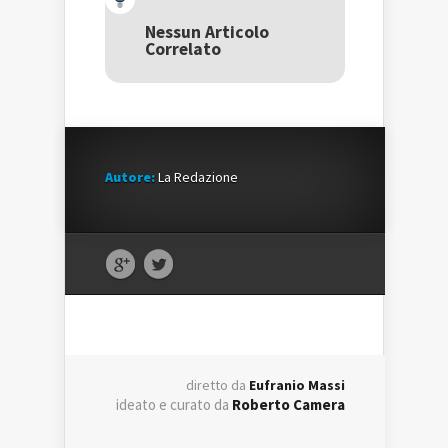
apre
in
apre
in
una
in
una
nuova
una
Nessun Articolo
nuova
finestra)
nuova
Correlato
finestra)
finestra)
Autore:
La Redazione
diretto da
Eufranio Massi
ideato e curato da
Roberto Camera