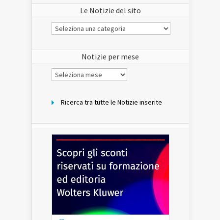
Le Notizie del sito
Le
Notizie
del
sito
Notizie per mese
Notizie
per
mese
Ricerca tra tutte le Notizie inserite