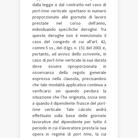
dalla legge e dal contratto nel caso di
part-time
verticale spettano in numero
proporzionato alle giornate di lavoro
prestate nel corso dell’anno,
individuando specifiche deroghe. Tra
queste deroghe non è menzionato il
caso del congedo di cui all’art. 42,
commi 5 ss., del d.lgs. n. 151 del 2001 e,
pertanto, ad avviso dello scrivente, in
caso di
part-time
verticale la sua durata
deve essere riproporzionata in
osservanza della regola generale
espressa nella clausola, precisandosi
che tale modalità applicativa continua a
verificarsi sin quando perdura la
situazione che l’ha originata, ossia sino
a quando il dipendente fruisce del
part-
time
verticale. Tale calcolo andrà
effettuato sulla base delle giornate
lavorative del dipendente per tutto il
periodo in cui il lavoratore presta la sua
opera in regime di
part time
, la cui