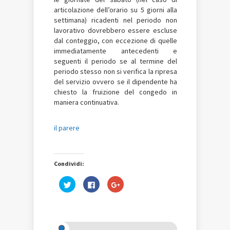
articolazione dell’orario su 5 giorni alla
settimana) ricadenti nel periodo non
lavorativo dovrebbero essere escluse
dal conteggio, con eccezione di quelle
immediatamente antecedenti e
seguenti il periodo se al termine del
periodo stesso non si verifica la ripresa
del servizio ovvero se il dipendente ha
chiesto la fruizione del congedo in
maniera continuativa.
il parere
Condividi:
Fai
Fai
Fai
clic
clic
clic
qui
per
qui
per
condividere
per
condividere
su
condividere
su
Facebook
su
Twitter
(Si
Google+
(Si
apre
(Si