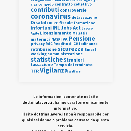
assegno unico
cigo
CIG in deroga
contratto collettivo
cigs
congedo
contributi
controversie
coronavirus
detassazione
Disabili
fiscale
formazione
DURC
INL
Jobs Act
infortuni
Lavoro
Licenziamento
Agile
Malattia
Pensione
PA
maternità
NASPI
privacy
RdC
Reddito di Cittadinanza
sicurezza
retribuzione
Smart
Working
somministrazione
statistiche
Stranieri
tassazione
Tempo determinato
Vigilanza
TFR
Welfare
Le informazioni contenute nel sito
dottrinalavoro.it
hanno carattere unicamente
informativo.
Il sito
dottrinalavoro.it
non è responsabile per
qualsiasi danno o problema causato da questo
servizio.