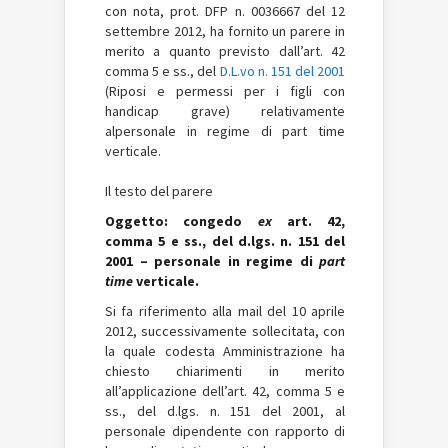
con nota, prot. DFP n. 0036667 del 12
settembre 2012, ha fornito un parere in
merito a quanto previsto dall’art. 42
comma 5 e ss., del
D.L.vo n. 151 del 2001
(Riposi e permessi per i figli con
handicap grave) relativamente
alpersonale in regime di part time
verticale.
Il testo del parere
Oggetto: congedo
ex
art. 42,
comma 5 e ss., del d.lgs. n. 151 del
2001 – personale in regime di
part
time
verticale.
Si fa riferimento alla mail del 10 aprile
2012, successivamente sollecitata, con
la quale codesta Amministrazione ha
chiesto chiarimenti in merito
all’applicazione dell’art. 42, comma 5 e
ss., del d.lgs. n. 151 del 2001, al
personale dipendente con rapporto di