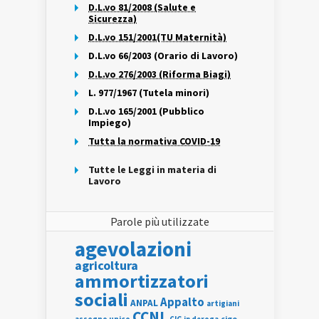
D.L.vo 81/2008 (Salute e
Sicurezza)
D.L.vo 151/2001(TU Maternità)
D.L.vo 66/2003 (Orario di Lavoro)
D.L.vo 276/2003 (Riforma Biagi)
L. 977/1967 (Tutela minori)
D.L.vo 165/2001 (Pubblico
Impiego)
Tutta la normativa COVID-19
Tutte le Leggi in materia di
Lavoro
Parole più utilizzate
agevolazioni
agricoltura
ammortizzatori
sociali
Appalto
ANPAL
artigiani
CCNL