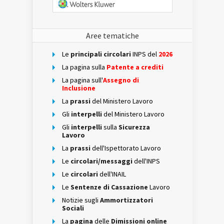
Aree tematiche
Le
principali circolari
INPS del
2026
La pagina sulla
Patente a crediti
La pagina sull'
Assegno di
Inclusione
La
prassi
del Ministero Lavoro
Gli
interpelli
del Ministero Lavoro
Gli
interpelli
sulla
Sicurezza
Lavoro
La
prassi
dell'Ispettorato Lavoro
Le
circolari/messaggi
dell'INPS
Le
circolari
dell'INAIL
Le
Sentenze di Cassazione
Lavoro
Notizie sugli
Ammortizzatori
Sociali
La
pagina
delle
Dimissioni online