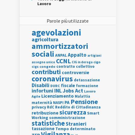
Lavoro
Parole più utilizzate
agevolazioni
agricoltura
ammortizzatori
sociali
Appalto
ANPAL
artigiani
CCNL
assegno unico
cigo
CIG in deroga
contratto collettivo
cigs
congedo
contributi
controversie
coronavirus
detassazione
Disabili
fiscale
formazione
DURC
INL
Jobs Act
infortuni
Lavoro
Licenziamento
Agile
Malattia
Pensione
PA
maternità
NASPI
privacy
RdC
Reddito di Cittadinanza
sicurezza
retribuzione
Smart
Working
somministrazione
statistiche
Stranieri
tassazione
Tempo determinato
Vigilanza