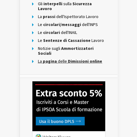
Gli
interpelli
sulla
Sicurezza
Lavoro
La
prassi
dell'Ispettorato Lavoro
Le
circolari/messaggi
dell'INPS
Le
circolari
dell'INAIL
Le
Sentenze di Cassazione
Lavoro
Notizie sugli
Ammortizzatori
Sociali
La
pagina
delle
Dimissioni online