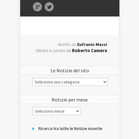
diretto da
Eufranio Massi
ideato e curato da
Roberto Camera
Le Notizie del sito
Le
Notizie
del
sito
Notizie per mese
Notizie
per
mese
Ricerca tra tutte le Notizie inserite