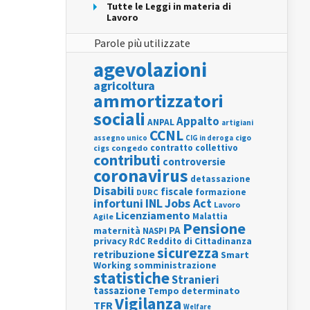
Tutte le Leggi in materia di
Lavoro
Parole più utilizzate
agevolazioni
agricoltura
ammortizzatori
sociali
Appalto
ANPAL
artigiani
CCNL
assegno unico
cigo
CIG in deroga
contratto collettivo
cigs
congedo
contributi
controversie
coronavirus
detassazione
Disabili
fiscale
formazione
DURC
INL
Jobs Act
infortuni
Lavoro
Licenziamento
Agile
Malattia
Pensione
PA
maternità
NASPI
privacy
RdC
Reddito di Cittadinanza
sicurezza
retribuzione
Smart
Working
somministrazione
statistiche
Stranieri
tassazione
Tempo determinato
Vigilanza
TFR
Welfare