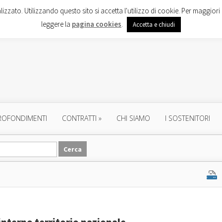
lizzato. Utilizzando questo sito si accetta l'utilizzo di cookie. Per maggiori 
leggere la
pagina cookies
.
Accetta e chiudi
ROFONDIMENTI
CONTRATTI
»
CHI SIAMO
I SOSTENITORI
interno territorio nazionale