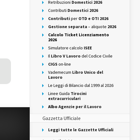
Retribuzioni
Domestici 2026
Contributi
Domestici 2026
Contributi
per
OTD e OTI 2026
Gestione separata
– aliquote
2026
Calcolo Ticket Licenziamento
2026
Simulatore calcolo
ISEE
Il
Libro V Lavoro
del Codice Civile
CIGS
on-line
Vademecum
Libro Unico del
Lavoro
Le Leggi di Bilancio dal 1999 al 2026
Linee Guida
Tirocini
extracurriculari
Albo
Agenzie per il Lavoro
Gazzetta Ufficiale
Leggi tutte le Gazzette Ufficiali