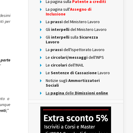
La pagina sulla
Patente a crediti
La pagina sull'
Assegno di
Inclusione
edesimi
ti per
La
prassi
del Ministero Lavoro
Gli
interpelli
del Ministero Lavoro
Gli
interpelli
sulla
Sicurezza
Lavoro
La
prassi
dell'Ispettorato Lavoro
Le
circolari/messaggi
dell'INPS
 parte
Le
circolari
dell'INAIL
”
Le
Sentenze di Cassazione
Lavoro
Notizie sugli
Ammortizzatori
Sociali
La
pagina
delle
Dimissioni online
ento a
munque
nti
;”