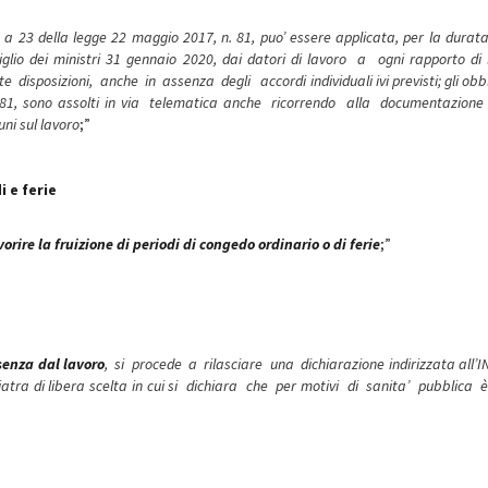
8 a 23 della legge 22 maggio 2017, n. 81, puo’ essere applicata, per la durat
o dei ministri 31 gennaio 2020, dai datori di lavoro a ogni rapporto di 
 disposizioni, anche in assenza degli accordi individuali ivi previsti; gli obbl
 n. 81, sono assolti in via telematica anche ricorrendo alla documentazion
uni sul lavoro
;”
 e ferie
vorire la fruizione di periodi di congedo ordinario o di ferie
;”
senza dal lavoro
, si procede a rilasciare una dichiarazione indirizzata all’I
tra di libera scelta in cui si dichiara che per motivi di sanita’ pubblica è