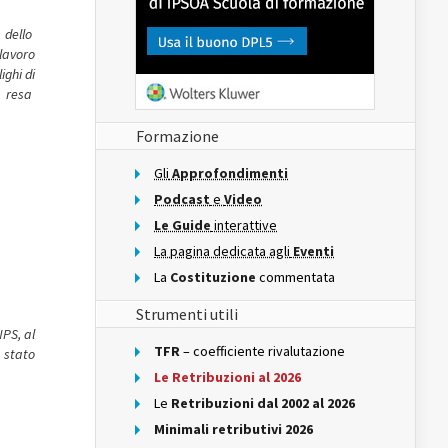
a dello
lavoro
ighi di
e resa
Formazione
Gli
Approfondimenti
Podcast
e
Video
Le Guide
interattive
La pagina dedicata agli
Eventi
La
Costituzione
commentata
Strumenti utili
NPS, al
TFR
– coefficiente rivalutazione
 stato
Le Retribuzioni al 2026
Le
Retribuzioni dal 2002 al 2026
Minimali retributivi 2026