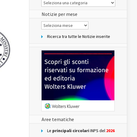
Le
Notizie
del
sito
Notizie per mese
Notizie
per
mese
Ricerca tra tutte le Notizie inserite
Aree tematiche
Le
principali circolari
INPS del
2026