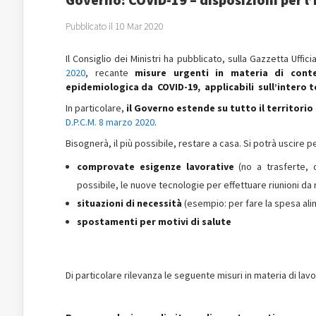
Pubblicato il 10 Mar 2020
Il Consiglio dei Ministri ha pubblicato, sulla Gazzetta Uffici
2020
, recante
misure urgenti in materia di con
epidemiologica da COVID-19, applicabili sull’intero t
In particolare,
il Governo estende su tutto il territorio 
D.P.C.M. 8 marzo 2020
.
Bisognerà, il più possibile, restare a casa. Si potrà uscire pe
comprovate esigenze lavorative
(no a trasferte, d
possibile, le nuove tecnologie per effettuare riunioni da
situazioni di necessità
(esempio: per fare la spesa ali
spostamenti per motivi di salute
Di particolare rilevanza le seguente misuri in materia di lavo