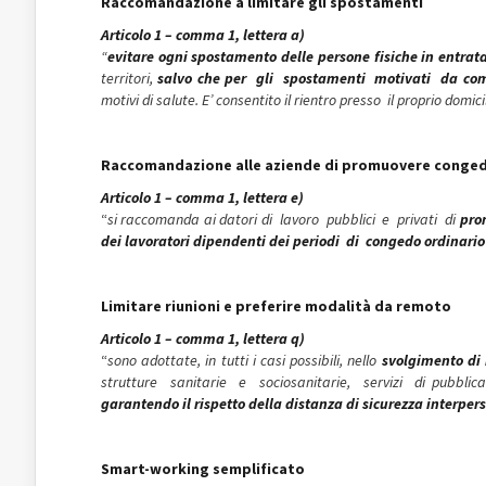
Raccomandazione a limitare gli spostamenti
Articolo 1 – comma 1, lettera a)
“
evitare ogni spostamento delle persone fisiche in entrata 
territori,
salvo che per gli spostamenti motivati da com
motivi di salute. E’ consentito il rientro presso il proprio domic
Raccomandazione alle aziende di promuovere congedi
Articolo 1 – comma 1, lettera e)
“
si raccomanda ai datori di lavoro pubblici e privati di
pro
dei lavoratori dipendenti dei periodi di congedo ordinario 
Limitare riunioni e preferire modalità da remoto
Articolo 1 – comma 1, lettera q)
“
sono adottate, in tutti i casi possibili, nello
svolgimento di
strutture sanitarie e sociosanitarie, servizi di pubblica
garantendo il rispetto della distanza di sicurezza interper
Smart-working semplificato