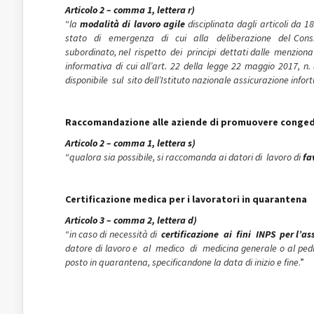
Articolo 2 – comma 1, lettera r)
“
la
modalità di lavoro agile
disciplinata dagli articoli da 1
stato di emergenza di cui alla deliberazione del Consigli
subordinato, nel rispetto dei principi dettati dalle menzionate
informativa di cui all’art. 22 della legge 22 maggio 2017,
disponibile sul sito dell’Istituto nazionale assicurazione infort
Raccomandazione alle aziende di promuovere congedi
Articolo 2 – comma 1, lettera s)
“
qualora sia possibile, si raccomanda ai datori di lavoro di
fa
Certificazione medica per i lavoratori in quarantena
Articolo 3 – comma 2, lettera d)
“
in caso di necessità di
certificazione ai fini INPS per l’as
datore di lavoro e al medico di medicina generale o al pedia
posto in quarantena, specificandone la data di inizio e fine
.”