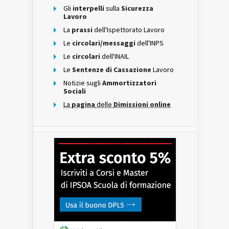
Gli
interpelli
sulla
Sicurezza
Lavoro
La
prassi
dell'Ispettorato Lavoro
Le
circolari/messaggi
dell'INPS
Le
circolari
dell'INAIL
Le
Sentenze di Cassazione
Lavoro
Notizie sugli
Ammortizzatori
Sociali
La
pagina
delle
Dimissioni online