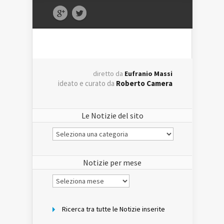
diretto da
Eufranio Massi
ideato e curato da
Roberto Camera
Le Notizie del sito
Le
Notizie
del
sito
Notizie per mese
Notizie
per
mese
Ricerca tra tutte le Notizie inserite