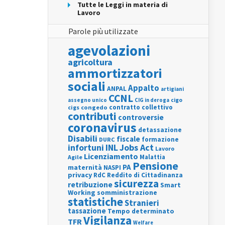
Tutte le Leggi in materia di
Lavoro
Parole più utilizzate
agevolazioni
agricoltura
ammortizzatori
sociali
Appalto
ANPAL
artigiani
CCNL
assegno unico
cigo
CIG in deroga
contratto collettivo
cigs
congedo
contributi
controversie
coronavirus
detassazione
Disabili
fiscale
formazione
DURC
INL
Jobs Act
infortuni
Lavoro
Licenziamento
Agile
Malattia
Pensione
PA
maternità
NASPI
privacy
RdC
Reddito di Cittadinanza
sicurezza
retribuzione
Smart
Working
somministrazione
statistiche
Stranieri
tassazione
Tempo determinato
Vigilanza
TFR
Welfare