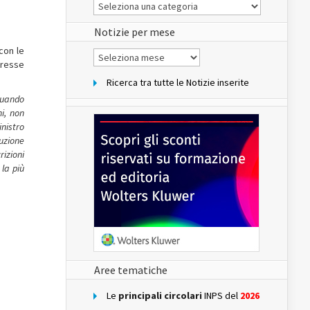
Le
Notizie
del
sito
Notizie per mese
con le
Notizie
per
teresse
mese
Ricerca tra tutte le Notizie inserite
 quando
i, non
nistro
cuzione
izioni
 la più
Aree tematiche
Le
principali circolari
INPS del
2026