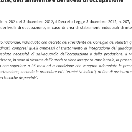
ciale n. 282 del 3 dicembre 2012, il Decreto Legge 3 dicembre 2012, n. 207, 
ei livelli di occupazione, in caso di crisi di stabilimenti industriali di in
co nazionale, individuato con decreto del Presidente del Consiglio dei Ministri,
dinati, compresi quelli ammessi al trattamento di integrazione dei guadagn
luta necessità di salvaguardia dell’occupazione e della produzione, il Mi
orizzare, in sede di riesame dell’autorizzazione integrata ambientale, la prose
to non superiore a 36 mesi ed a condizione che vengano adempiute le prescr
zazione, secondo le procedure ed i termini ivi indicati, al fine di assicurare
i tecniche disponibili
“.