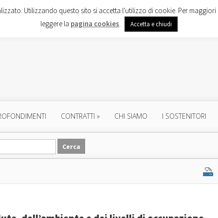
lizzato. Utilizzando questo sito si accetta l'utilizzo di cookie. Per maggiori 
leggere la
pagina cookies
.
Accetta e chiudi
ROFONDIMENTI
CONTRATTI
»
CHI SIAMO
I SOSTENITORI
lute, dell’ambiente e dei livelli di occupazione