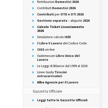
Retribuzioni
Domestici 2026
Contributi
Domestici 2026
Contributi
per
OTD e OTI 2026
Gestione separata
– aliquote
2026
Calcolo Ticket Licenziamento
2026
Simulatore calcolo
ISEE
Il
Libro V Lavoro
del Codice Civile
CIGS
on-line
Vademecum
Libro Unico del
Lavoro
Le Leggi di Bilancio dal 1999 al 2026
Linee Guida
Tirocini
extracurriculari
Albo
Agenzie per il Lavoro
Gazzetta Ufficiale
Leggi tutte le Gazzette Ufficiali