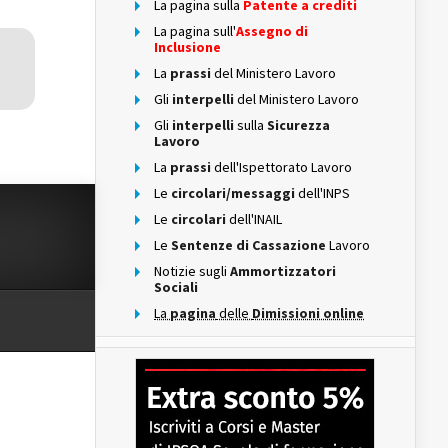
La pagina sulla
Patente a crediti
La pagina sull'
Assegno di
Inclusione
La
prassi
del Ministero Lavoro
Gli
interpelli
del Ministero Lavoro
Gli
interpelli
sulla
Sicurezza
Lavoro
La
prassi
dell'Ispettorato Lavoro
Le
circolari/messaggi
dell'INPS
Le
circolari
dell'INAIL
Le
Sentenze di Cassazione
Lavoro
Notizie sugli
Ammortizzatori
Sociali
La
pagina
delle
Dimissioni online