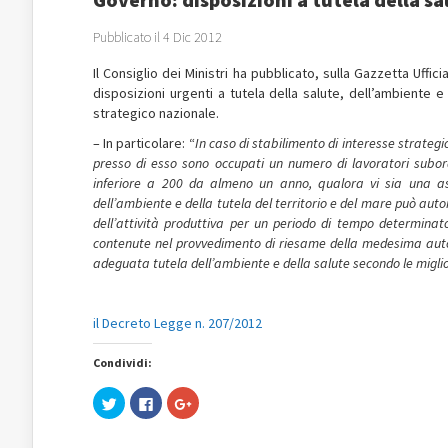
Pubblicato il 4 Dic 2012
Il Consiglio dei Ministri ha pubblicato, sulla Gazzetta Uffi
disposizioni urgenti a tutela della salute, dell’ambiente e d
strategico nazionale.
– In particolare: “
In caso di stabilimento di interesse strategi
presso di esso sono occupati un numero di lavoratori subor
inferiore a 200 da almeno un anno, qualora vi sia una asso
dell’ambiente e della tutela del territorio e del mare può aut
dell’attività produttiva per un periodo di tempo determina
contenute nel provvedimento di riesame della medesima autoriz
adeguata tutela dell’ambiente e della salute secondo le miglior
il Decreto Legge n. 207/2012
Condividi:
Fai
Fai
Fai
clic
clic
clic
qui
per
qui
per
condividere
per
condividere
su
condividere