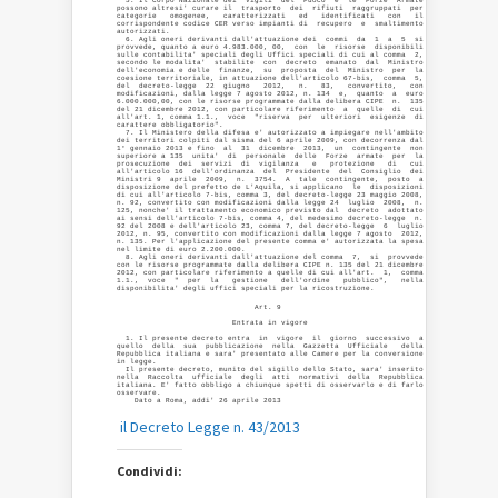
  5. Il Corpo Nazionale dei  Vigili  del  Fuoco  e  le  Forze  Armate

possono altresi' curare il  trasporto  dei  rifiuti  raggruppati  per

categorie   omogenee,   caratterizzati   ed   identificati   con   il

corrispondente codice CER verso impianti di  recupero  e  smaltimento

autorizzati. 

  6. Agli oneri derivanti dall'attuazione dei  commi  da  1  a  5  si

provvede, quanto a euro 4.983.000, 00,  con  le  risorse  disponibili

sulle contabilita' speciali degli Uffici speciali di cui al comma  2,

secondo le modalita'  stabilite  con  decreto  emanato  dal  Ministro

dell'economia e delle  finanze,  su  proposta  del  Ministro  per  la

coesione territoriale, in attuazione dell'articolo 67-bis,  comma  5,

del  decreto-legge  22  giugno   2012,   n.   83,   convertito,   con

modificazioni, dalla legge 7 agosto 2012, n. 134  e,  quanto  a  euro

6.000.000,00, con le risorse programmate dalla delibera CIPE  n.  135

del 21 dicembre 2012, con particolare riferimento  a  quelle  di  cui

all'art. 1, comma 1.1.,  voce  "riserva  per  ulteriori  esigenze  di

carattere obbligatorio". 

  7. Il Ministero della difesa e' autorizzato a impiegare nell'ambito

dei territori colpiti dal sisma del 6 aprile 2009, con decorrenza dal

1° gennaio 2013 e fino  al  31  dicembre  2013,  un  contingente  non

superiore a 135  unita'  di  personale  delle  Forze  armate  per  la

prosecuzione  dei  servizi  di  vigilanza   e   protezione   di   cui

all'articolo 16  dell'ordinanza  del  Presidente  del  Consiglio  dei

Ministri 9  aprile  2009,  n.  3754.  A  tale  contingente,  posto  a

disposizione del prefetto de L'Aquila, si applicano  le  disposizioni

di cui all'articolo 7-bis, comma 3, del decreto-legge 23 maggio 2008,

n. 92, convertito con modificazioni dalla legge 24  luglio  2008,  n.

125, nonche' il trattamento economico previsto dal  decreto  adottato

ai sensi dell'articolo 7-bis, comma 4, del medesimo decreto-legge  n.

92 del 2008 e dell'articolo 23, comma 7, del decreto-legge  6  luglio

2012, n. 95, convertito con modificazioni dalla legge 7 agosto  2012,

n. 135. Per l'applicazione del presente comma e' autorizzata la spesa

nel limite di euro 2.200.000. 

  8. Agli oneri derivanti dall'attuazione del comma  7,  si  provvede

con le risorse programmate dalla delibera CIPE n. 135 del 21 dicembre

2012, con particolare riferimento a quelle di cui all'art.  1,  comma

1.1.,  voce  "  per  la   gestione   dell'ordine   pubblico",   nella

disponibilita' degli uffici speciali per la ricostruzione.
                               Art. 9 

                          Entrata in vigore 

  1. Il presente decreto entra  in  vigore  il  giorno  successivo  a

quello  della  sua  pubblicazione  nella  Gazzetta  Ufficiale   della

Repubblica italiana e sara' presentato alle Camere per la conversione

in legge. 

  Il presente decreto, munito del sigillo dello Stato, sara' inserito

nella  Raccolta  ufficiale  degli  atti  normativi  della  Repubblica

italiana. E' fatto obbligo a chiunque spetti di osservarlo e di farlo

osservare. 

    Dato a Roma, addi' 26 aprile 2013
il Decreto Legge n. 43/2013
Condividi: