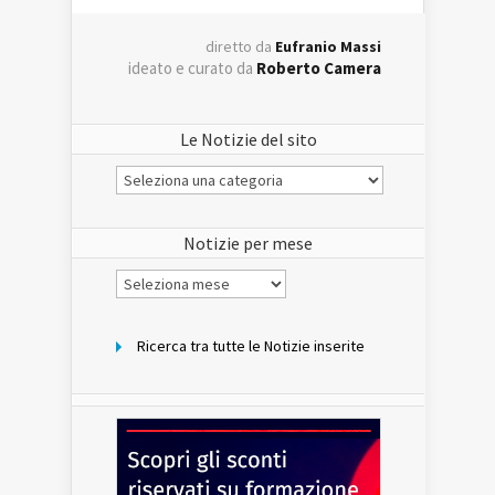
diretto da
Eufranio Massi
ideato e curato da
Roberto Camera
Le Notizie del sito
Le
Notizie
del
sito
Notizie per mese
Notizie
per
mese
Ricerca tra tutte le Notizie inserite