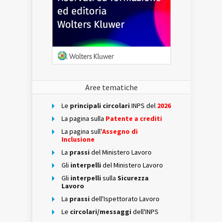
Aree tematiche
Le
principali circolari
INPS del
2026
La pagina sulla
Patente a crediti
La pagina sull'
Assegno di
Inclusione
La
prassi
del Ministero Lavoro
Gli
interpelli
del Ministero Lavoro
Gli
interpelli
sulla
Sicurezza
Lavoro
La
prassi
dell'Ispettorato Lavoro
Le
circolari/messaggi
dell'INPS