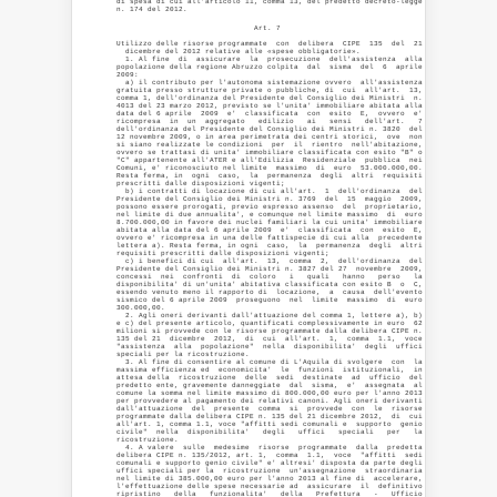
di spesa di cui all'articolo 11, comma 13, del predetto decreto-legge

n. 174 del 2012.
                               Art. 7 

Utilizzo delle risorse programmate  con  delibera  CIPE  135  del  21

  dicembre del 2012 relative alle «spese obbligatorie». 

  1. Al fine  di  assicurare  la  prosecuzione  dell'assistenza  alla

popolazione della regione Abruzzo colpita  dal  sisma  del  6  aprile

2009: 

  a) il contributo per l'autonoma sistemazione ovvero  all'assistenza

gratuita presso strutture private o pubbliche, di  cui  all'art.  13,

comma 1, dell'ordinanza del Presidente del Consiglio dei Ministri  n.

4013 del 23 marzo 2012, previsto se l'unita' immobiliare abitata alla

data del 6 aprile  2009  e'  classificata  con  esito  E,  ovvero  e'

ricompresa  in  un  aggregato   edilizio   ai   sensi   dell'art.   7

dell'ordinanza del Presidente del Consiglio dei Ministri n. 3820  del

12 novembre 2009, o in area perimetrata dei centri storici,  ove  non

si siano realizzate le condizioni  per  il  rientro  nell'abitazione,

ovvero se trattasi di unita' immobiliare classificata con esito "B" o

"C" appartenente all'ATER e all'Edilizia  Residenziale  pubblica  nei

Comuni, e' riconosciuto nel limite  massimo  di  euro  53.000.000,00.

Resta ferma, in  ogni  caso,  la  permanenza  degli  altri  requisiti

prescritti dalle disposizioni vigenti; 

  b) i contratti di locazione di cui all'art.  1  dell'ordinanza  del

Presidente del Consiglio dei Ministri n. 3769  del  15  maggio  2009,

possono essere prorogati, previo espresso assenso  del  proprietario,

nel limite di due annualita', e comunque nel limite massimo  di  euro

8.700.000,00 in favore dei nuclei familiari la cui unita' immobiliare

abitata alla data del 6 aprile 2009  e'  classificata  con  esito  E,

ovvero e' ricompresa in una delle fattispecie di cui alla  precedente

lettera a). Resta ferma, in ogni  caso,  la  permanenza  degli  altri

requisiti prescritti dalle disposizioni vigenti; 

  c) i benefici di cui  all'art.  13,  comma  2,  dell'ordinanza  del

Presidente del Consiglio dei Ministri n. 3827 del 27  novembre  2009,

concessi  nei  confronti  di  coloro   i   quali   hanno   perso   la

disponibilita' di un'unita' abitativa classificata con esito B  o  C,

essendo venuto meno il rapporto di  locazione,  a  causa  dell'evento

sismico del 6 aprile 2009  proseguono  nel  limite  massimo  di  euro

300.000,00. 

  2. Agli oneri derivanti dall'attuazione del comma 1, lettere a), b)

e c) del presente articolo, quantificati complessivamente in euro  62

milioni si provvede con le risorse programmate dalla delibera CIPE n.

135 del 21  dicembre  2012,  di  cui  all'art.  1,  comma  1.1,  voce

"assistenza  alla  popolazione"  nella  disponibilita'  degli  uffici

speciali per la ricostruzione. 

  3. Al fine di consentire al comune di L'Aquila di svolgere  con  la

massima efficienza ed  economicita'  le  funzioni  istituzionali,  in

attesa della  ricostruzione  delle  sedi  destinate  ad  ufficio  del

predetto ente, gravemente danneggiate  dal  sisma,  e'  assegnata  al

comune la somma nel limite massimo di 800.000,00 euro per l'anno 2013

per provvedere al pagamento dei relativi canoni. Agli oneri derivanti

dall'attuazione  del  presente  comma  si  provvede  con  le  risorse

programmate dalla delibera CIPE n. 135 del 21 dicembre 2012,  di  cui

all'art. 1, comma 1.1, voce "affitti sedi comunali e  supporto  genio

civile"  nella  disponibilita'   degli   uffici   speciali   per   la

ricostruzione. 

  4. A valere  sulle  medesime  risorse  programmate  dalla  predetta

delibera CIPE n. 135/2012, art. 1,  comma  1.1,  voce  "affitti  sedi

comunali e supporto genio civile" e' altresi' disposta da parte degli

uffici speciali per la  ricostruzione  un'assegnazione  straordinaria

nel limite di 385.000,00 euro per l'anno 2013 al fine di  accelerare,

l'effettuazione delle spese necessarie ad  assicurare  il  definitivo

ripristino   della   funzionalita'   della   Prefettura   -   Ufficio
