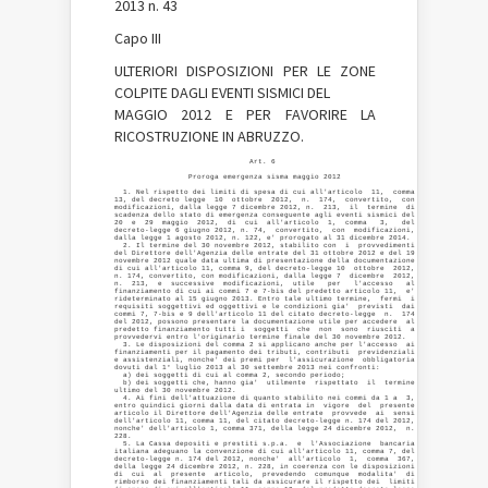
2013 n. 43
Capo III
ULTERIORI DISPOSIZIONI PER LE ZONE
COLPITE DAGLI EVENTI SISMICI DEL
MAGGIO 2012 E PER FAVORIRE LA
RICOSTRUZIONE IN ABRUZZO.
                               Art. 6 

                 Proroga emergenza sisma maggio 2012 

  1. Nel rispetto dei limiti di spesa di cui all'articolo  11,  comma

13, del decreto legge  10  ottobre  2012,  n.  174,  convertito,  con

modificazioni, dalla legge 7 dicembre 2012, n.  213,  il  termine  di

scadenza dello stato di emergenza conseguente agli eventi sismici del

20  e  29  maggio  2012,  di  cui  all'articolo  1,  comma   3,   del

decreto-legge 6 giugno 2012, n. 74,  convertito,  con  modificazioni,

dalla legge 1 agosto 2012, n. 122, e' prorogato al 31 dicembre 2014. 

  2. Il termine del 30 novembre 2012, stabilito con  i  provvedimenti

del Direttore dell'Agenzia delle entrate del 31 ottobre 2012 e del 19

novembre 2012 quale data ultima di presentazione della documentazione

di cui all'articolo 11, comma 9, del decreto-legge 10  ottobre  2012,

n. 174, convertito, con modificazioni, dalla legge 7  dicembre  2012,

n.  213,  e  successive  modificazioni,  utile   per   l'accesso   al

finanziamento di cui ai commi 7 e 7-bis del predetto articolo 11,  e'

rideterminato al 15 giugno 2013. Entro tale ultimo termine,  fermi  i

requisiti soggettivi ed oggettivi e le condizioni gia'  previsti  dai

commi 7, 7-bis e 9 dell'articolo 11 del citato decreto-legge  n.  174

del 2012, possono presentare la documentazione utile per accedere  al

predetto finanziamento tutti i  soggetti  che  non  sono  riusciti  a

provvedervi entro l'originario termine finale del 30 novembre 2012. 

  3. Le disposizioni del comma 2 si applicano anche per l'accesso  ai

finanziamenti per il pagamento dei tributi, contributi  previdenziali

e assistenziali, nonche' dei premi per  l'assicurazione  obbligatoria

dovuti dal 1° luglio 2013 al 30 settembre 2013 nei confronti: 

  a) dei soggetti di cui al comma 2, secondo periodo; 

  b) dei soggetti che, hanno gia'  utilmente  rispettato  il  termine

ultimo del 30 novembre 2012. 

  4. Ai fini dell'attuazione di quanto stabilito nei commi da 1 a  3,

entro quindici giorni dalla data di entrata in  vigore  del  presente

articolo il Direttore dell'Agenzia delle entrate  provvede  ai  sensi

dell'articolo 11, comma 11, del citato decreto-legge n. 174 del 2012,

nonche' dell'articolo 1, comma 371, della legge 24 dicembre 2012,  n.

228. 

  5. La Cassa depositi e prestiti s.p.a.  e  l'Associazione  bancaria

italiana adeguano la convenzione di cui all'articolo 11, comma 7, del

decreto-legge n. 174 del 2012, nonche'  all'articolo  1,  comma  367,

della legge 24 dicembre 2012, n. 228, in coerenza con le disposizioni

di  cui  al  presente  articolo,  prevedendo  comunque  modalita'  di

rimborso dei finanziamenti tali da assicurare il rispetto dei  limiti
