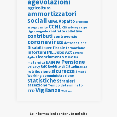
agevolazioni
agricoltura
ammortizzatori
sociali
Appalto
ANPAL
artigiani
CCNL
assegno unico
cigo
CIG in deroga
contratto collettivo
cigs
congedo
contributi
controversie
coronavirus
detassazione
Disabili
fiscale
formazione
DURC
INL
Jobs Act
infortuni
Lavoro
Licenziamento
Agile
Malattia
Pensione
PA
maternità
NASPI
privacy
RdC
Reddito di Cittadinanza
sicurezza
retribuzione
Smart
Working
somministrazione
statistiche
Stranieri
tassazione
Tempo determinato
Vigilanza
TFR
Welfare
Le informazioni contenute nel sito