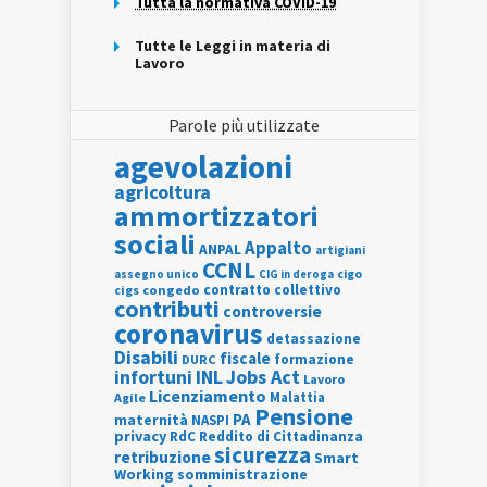
Tutta la normativa COVID-19
Tutte le Leggi in materia di
Lavoro
Parole più utilizzate
agevolazioni
agricoltura
ammortizzatori
sociali
Appalto
ANPAL
artigiani
CCNL
assegno unico
cigo
CIG in deroga
contratto collettivo
cigs
congedo
contributi
controversie
coronavirus
detassazione
Disabili
fiscale
formazione
DURC
INL
Jobs Act
infortuni
Lavoro
Licenziamento
Agile
Malattia
Pensione
PA
maternità
NASPI
privacy
RdC
Reddito di Cittadinanza
sicurezza
retribuzione
Smart
Working
somministrazione