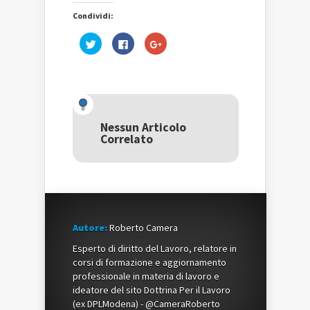
Condividi:
Fai
Fai
Fai
clic
clic
clic
qui
per
qui
per
condividere
per
condividere
su
condividere
su
Facebook
su
Twitter
(Si
Google+
(Si
apre
(Si
apre
in
apre
in
una
in
una
nuova
una
Nessun Articolo
nuova
finestra)
nuova
Correlato
finestra)
finestra)
Autore:
Roberto Camera
Esperto di diritto del Lavoro, relatore in
corsi di formazione e aggiornamento
professionale in materia di lavoro e
ideatore del sito Dottrina Per il Lavoro
(ex DPLModena) - @CameraRoberto