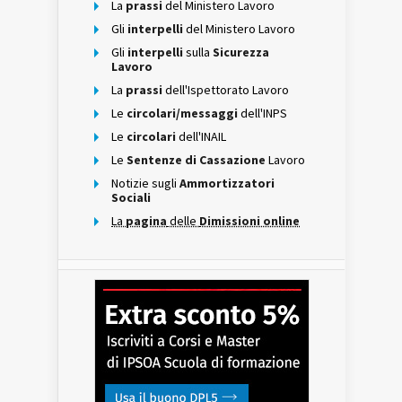
La
prassi
del Ministero Lavoro
Gli
interpelli
del Ministero Lavoro
Gli
interpelli
sulla
Sicurezza
Lavoro
La
prassi
dell'Ispettorato Lavoro
Le
circolari/messaggi
dell'INPS
Le
circolari
dell'INAIL
Le
Sentenze di Cassazione
Lavoro
Notizie sugli
Ammortizzatori
Sociali
La
pagina
delle
Dimissioni online