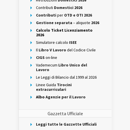
Retribuzioni
Domestici 2026
Contributi
Domestici 2026
Contributi
per
OTD e OTI 2026
Gestione separata
– aliquote
2026
Calcolo Ticket Licenziamento
2026
Simulatore calcolo
ISEE
Il
Libro V Lavoro
del Codice Civile
CIGS
on-line
Vademecum
Libro Unico del
Lavoro
Le Leggi di Bilancio dal 1999 al 2026
Linee Guida
Tirocini
extracurriculari
Albo
Agenzie per il Lavoro
Gazzetta Ufficiale
Leggi tutte le Gazzette Ufficiali