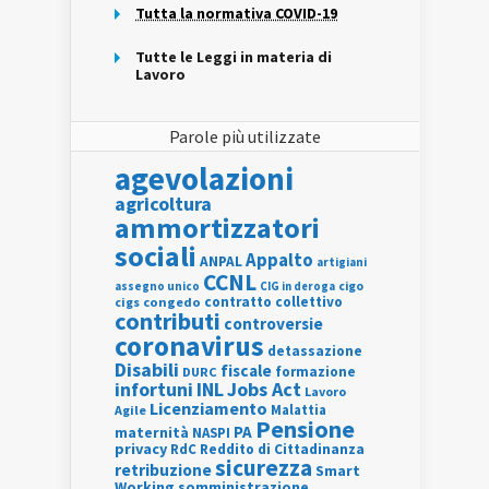
Tutta la normativa COVID-19
Tutte le Leggi in materia di
Lavoro
Parole più utilizzate
agevolazioni
agricoltura
ammortizzatori
sociali
Appalto
ANPAL
artigiani
CCNL
assegno unico
cigo
CIG in deroga
contratto collettivo
cigs
congedo
contributi
controversie
coronavirus
detassazione
Disabili
fiscale
formazione
DURC
INL
Jobs Act
infortuni
Lavoro
Licenziamento
Agile
Malattia
Pensione
PA
maternità
NASPI
privacy
RdC
Reddito di Cittadinanza
sicurezza
retribuzione
Smart
Working
somministrazione