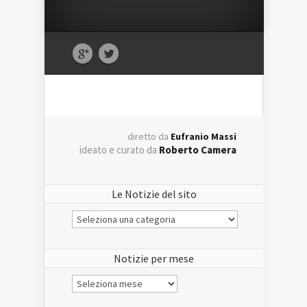
diretto da
Eufranio Massi
ideato e curato da
Roberto Camera
Le Notizie del sito
Le
Notizie
del
sito
Notizie per mese
Notizie
per
mese