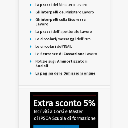
La
prassi
del Ministero Lavoro
Gli
interpelli
del Ministero Lavoro
Gli
interpelli
sulla
Sicurezza
Lavoro
La
prassi
dell'Ispettorato Lavoro
Le
circolari/messaggi
dell'INPS
Le
circolari
dell'INAIL
Le
Sentenze di Cassazione
Lavoro
Notizie sugli
Ammortizzatori
Sociali
La
pagina
delle
Dimissioni online