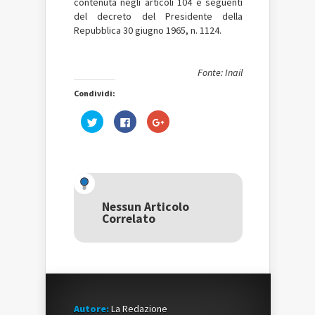
contenuta negli articoli 104 e seguenti
del decreto del Presidente della
Repubblica 30 giugno 1965, n. 1124.
Fonte: Inail
Condividi:
Fai
Fai
Fai
clic
clic
clic
qui
per
qui
per
condividere
per
condividere
su
condividere
su
Facebook
su
Twitter
(Si
Google+
(Si
apre
(Si
apre
in
apre
in
una
in
una
nuova
una
Nessun Articolo
nuova
finestra)
nuova
Correlato
finestra)
finestra)
Autore:
La Redazione