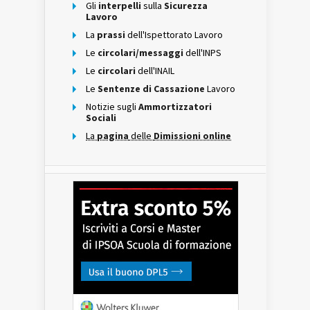
Gli
interpelli
sulla
Sicurezza
Lavoro
La
prassi
dell'Ispettorato Lavoro
Le
circolari/messaggi
dell'INPS
Le
circolari
dell'INAIL
Le
Sentenze di Cassazione
Lavoro
Notizie sugli
Ammortizzatori
Sociali
La
pagina
delle
Dimissioni online