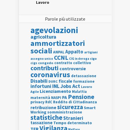
Lavoro
Parole più utilizzate
agevolazioni
agricoltura
ammortizzatori
sociali
Appalto
ANPAL
artigiani
CCNL
assegno unico
cigo
CIG in deroga
contratto collettivo
cigs
congedo
contributi
controversie
coronavirus
detassazione
Disabili
fiscale
formazione
DURC
INL
Jobs Act
infortuni
Lavoro
Licenziamento
Agile
Malattia
Pensione
PA
maternità
NASPI
privacy
RdC
Reddito di Cittadinanza
sicurezza
retribuzione
Smart
Working
somministrazione
statistiche
Stranieri
tassazione
Tempo determinato
Vigilanza
TFR
Welfare