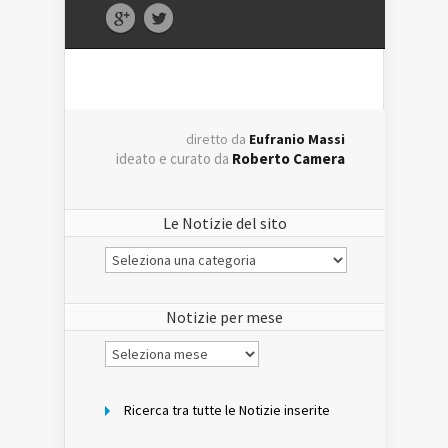
diretto da
Eufranio Massi
ideato e curato da
Roberto Camera
Le Notizie del sito
Le
Notizie
del
sito
Notizie per mese
Notizie
per
mese
Ricerca tra tutte le Notizie inserite