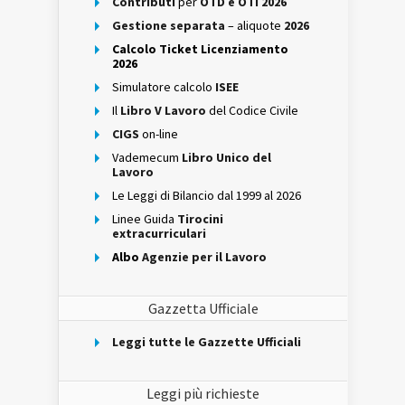
Contributi
per
OTD e OTI 2026
Gestione separata
– aliquote
2026
Calcolo Ticket Licenziamento
2026
Simulatore calcolo
ISEE
Il
Libro V Lavoro
del Codice Civile
CIGS
on-line
Vademecum
Libro Unico del
Lavoro
Le Leggi di Bilancio dal 1999 al 2026
Linee Guida
Tirocini
extracurriculari
Albo
Agenzie per il Lavoro
Gazzetta Ufficiale
Leggi tutte le Gazzette Ufficiali
Leggi più richieste