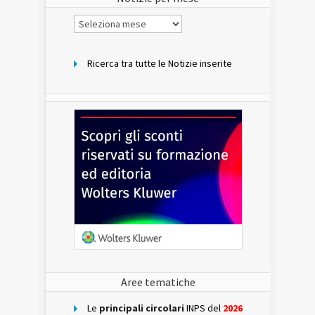
Notizie
per
mese
Ricerca tra tutte le Notizie inserite
Aree tematiche
Le
principali circolari
INPS del
2026