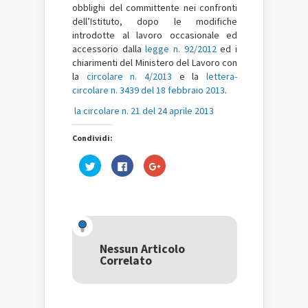
obblighi del committente nei confronti
dell’Istituto, dopo le modifiche
introdotte al lavoro occasionale ed
accessorio dalla
legge n. 92/2012
ed i
chiarimenti del Ministero del Lavoro con
la
circolare n. 4/2013
e la
lettera-
circolare n. 3439 del 18 febbraio 2013
.
la circolare n. 21 del 24 aprile 2013
Condividi:
Fai
Fai
Fai
clic
clic
clic
qui
per
qui
per
condividere
per
condividere
su
condividere
su
Facebook
su
Twitter
(Si
Google+
(Si
apre
(Si
apre
in
apre
in
una
in
una
nuova
una
Nessun Articolo
nuova
finestra)
nuova
Correlato
finestra)
finestra)