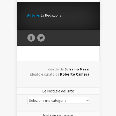
Autore:
La Redazione
diretto da
Eufranio Massi
ideato e curato da
Roberto Camera
Le Notizie del sito
Le
Notizie
del
sito
Notizie per mese