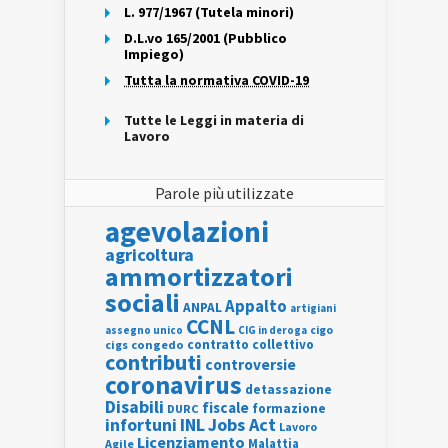
L. 977/1967 (Tutela minori)
D.L.vo 165/2001 (Pubblico
Impiego)
Tutta la normativa COVID-19
Tutte le Leggi in materia di
Lavoro
Parole più utilizzate
agevolazioni
agricoltura
ammortizzatori
sociali
Appalto
ANPAL
artigiani
CCNL
assegno unico
cigo
CIG in deroga
contratto collettivo
cigs
congedo
contributi
controversie
coronavirus
detassazione
Disabili
fiscale
formazione
DURC
INL
Jobs Act
infortuni
Lavoro
Licenziamento
Agile
Malattia