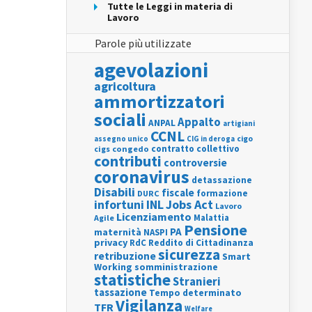
Tutte le Leggi in materia di
Lavoro
Parole più utilizzate
agevolazioni
agricoltura
ammortizzatori
sociali
Appalto
ANPAL
artigiani
CCNL
assegno unico
cigo
CIG in deroga
contratto collettivo
cigs
congedo
contributi
controversie
coronavirus
detassazione
Disabili
fiscale
formazione
DURC
INL
Jobs Act
infortuni
Lavoro
Licenziamento
Agile
Malattia
Pensione
PA
maternità
NASPI
privacy
RdC
Reddito di Cittadinanza
sicurezza
retribuzione
Smart
Working
somministrazione
statistiche
Stranieri
tassazione
Tempo determinato
Vigilanza
TFR
Welfare