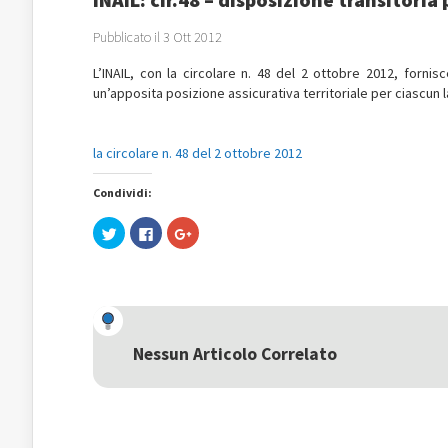
Pubblicato il 3 Ott 2012
L’INAIL, con la circolare n. 48 del 2 ottobre 2012, fornis
un’apposita posizione assicurativa territoriale per ciascun
la circolare n. 48 del 2 ottobre 2012
Condividi:
Fai
Fai
Fai
clic
clic
clic
qui
per
qui
per
condividere
per
condividere
su
condividere
su
Facebook
su
Twitter
(Si
Google+
(Si
apre
(Si
apre
in
apre
in
una
in
una
nuova
una
Nessun Articolo Correlato
nuova
finestra)
nuova
finestra)
finestra)