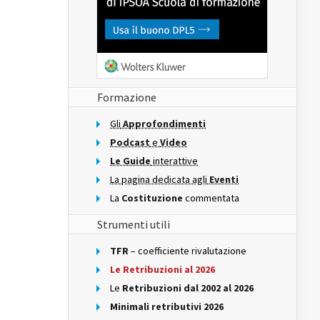
Formazione
Gli
Approfondimenti
Podcast
e
Video
Le Guide
interattive
La pagina dedicata agli
Eventi
La
Costituzione
commentata
Strumenti utili
TFR
– coefficiente rivalutazione
Le Retribuzioni al 2026
Le
Retribuzioni dal 2002 al 2026
Minimali retributivi 2026