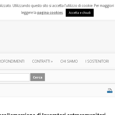
lizzato. Utilizzando questo sito si accetta l'utilizzo di cookie. Per maggiori 
leggere la
pagina cookies
.
Accetta e chiudi
ROFONDIMENTI
CONTRATTI
»
CHI SIAMO
I SOSTENITORI
a per l’emersione di lavoratori extracomunitari