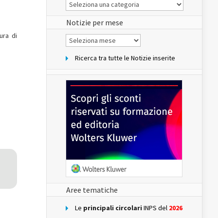
Le
Notizie
del
sito
Notizie per mese
ura di
Notizie
per
mese
Ricerca tra tutte le Notizie inserite
Aree tematiche
Le
principali circolari
INPS del
2026