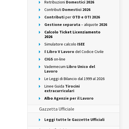
Retribuzioni
Domestici 2026
Contributi
Domestici 2026
Contributi
per
OTD e OTI 2026
Gestione separata
– aliquote
2026
Calcolo Ticket Licenziamento
2026
Simulatore calcolo
ISEE
Il
Libro V Lavoro
del Codice Civile
CIGS
on-line
Vademecum
Libro Unico del
Lavoro
Le Leggi di Bilancio dal 1999 al 2026
Linee Guida
Tirocini
extracurriculari
Albo
Agenzie per il Lavoro
Gazzetta Ufficiale
Leggi tutte le Gazzette Ufficiali