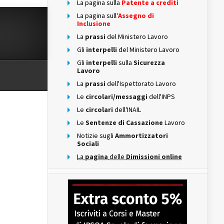
La pagina sulla
Patente a crediti
La pagina sull'
Assegno di
Inclusione
La
prassi
del Ministero Lavoro
Gli
interpelli
del Ministero Lavoro
Gli
interpelli
sulla
Sicurezza
Lavoro
La
prassi
dell'Ispettorato Lavoro
Le
circolari/messaggi
dell'INPS
Le
circolari
dell'INAIL
Le
Sentenze di Cassazione
Lavoro
Notizie sugli
Ammortizzatori
Sociali
La
pagina
delle
Dimissioni online