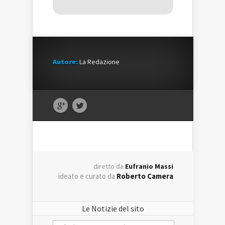
Autore:
La Redazione
diretto da
Eufranio Massi
ideato e curato da
Roberto Camera
Le Notizie del sito
Le