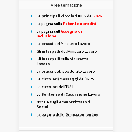
Aree tematiche
Le
principali circolari
INPS del
2026
La pagina sulla
Patente a crediti
La pagina sull'
Assegno di
Inclusione
La
prassi
del Ministero Lavoro
Gli
interpelli
del Ministero Lavoro
Gli
interpelli
sulla
Sicurezza
Lavoro
La
prassi
dell'Ispettorato Lavoro
Le
circolari/messaggi
dell'INPS
Le
circolari
dell'INAIL
Le
Sentenze di Cassazione
Lavoro
Notizie sugli
Ammortizzatori
Sociali
La
pagina
delle
Dimissioni online