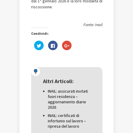
dal 1° gennaio 2026 e la loro modalità di
riscossione.
Fonte: Inail
Condividi:
Fai
Fai
Fai
clic
clic
clic
qui
per
qui
per
condividere
per
condividere
su
condividere
su
Facebook
su
Twitter
(Si
Google+
(Si
apre
(Si
apre
in
apre
in
una
in
una
nuova
una
Altri Articoli:
nuova
finestra)
nuova
finestra)
finestra)
INAIL: assicurati invitati
fuori residenza –
aggiornamento diarie
2026
INAIL: certificati di
infortunio sul lavoro –
ripresa del lavoro