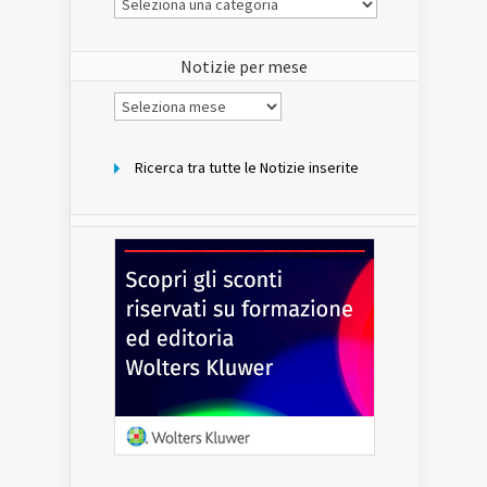
Notizie
del
sito
Notizie per mese
Notizie
per
mese
Ricerca tra tutte le Notizie inserite