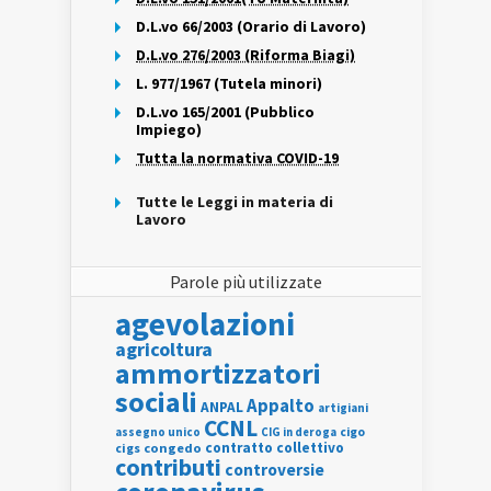
D.L.vo 66/2003 (Orario di Lavoro)
D.L.vo 276/2003 (Riforma Biagi)
L. 977/1967 (Tutela minori)
D.L.vo 165/2001 (Pubblico
Impiego)
Tutta la normativa COVID-19
Tutte le Leggi in materia di
Lavoro
Parole più utilizzate
agevolazioni
agricoltura
ammortizzatori
sociali
Appalto
ANPAL
artigiani
CCNL
assegno unico
cigo
CIG in deroga
contratto collettivo
cigs
congedo
contributi
controversie