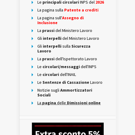
Le
principali circolari
INPS del
2026
La pagina sulla
Patente a crediti
La pagina sull'
Assegno di
Inclusione
La
prassi
del Ministero Lavoro
Gli
interpelli
del Ministero Lavoro
Gli
interpelli
sulla
Sicurezza
Lavoro
La
prassi
dell'Ispettorato Lavoro
Le
circolari/messaggi
dell'INPS
Le
circolari
dell'INAIL
Le
Sentenze di Cassazione
Lavoro
Notizie sugli
Ammortizzatori
Sociali
La
pagina
delle
Dimissioni online