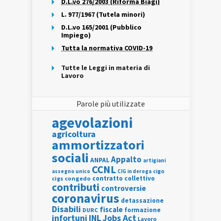
D.L.vo 276/2003 (Riforma Biagi)
L. 977/1967 (Tutela minori)
D.L.vo 165/2001 (Pubblico
Impiego)
Tutta la normativa COVID-19
Tutte le Leggi in materia di
Lavoro
Parole più utilizzate
agevolazioni
agricoltura
ammortizzatori
sociali
Appalto
ANPAL
artigiani
CCNL
assegno unico
cigo
CIG in deroga
contratto collettivo
cigs
congedo
contributi
controversie
coronavirus
detassazione
Disabili
fiscale
formazione
DURC
INL
Jobs Act
infortuni
Lavoro