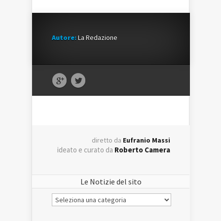
Autore:
La Redazione
diretto da
Eufranio Massi
ideato e curato da
Roberto Camera
Le Notizie del sito
Le
Notizie
del
sito