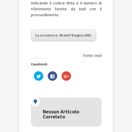
indicando il codice ditta e il numero di
riferimento fornito da Inail con il
provvedimento.
La circolare n. 43 dell’8 luglio 2025
Fonte: Inail
Condividi:
Fai
Fai
Fai
clic
clic
clic
qui
per
qui
per
condividere
per
condividere
su
condividere
su
Facebook
su
Twitter
(Si
Google+
(Si
apre
(Si
apre
in
apre
in
una
in
una
nuova
una
Nessun Articolo
nuova
finestra)
nuova
Correlato
finestra)
finestra)