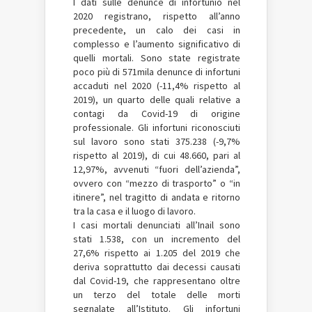
I dati sulle denunce di infortunio nel
2020 registrano, rispetto all’anno
precedente, un calo dei casi in
complesso e l’aumento significativo di
quelli mortali. Sono state registrate
poco più di 571mila denunce di infortuni
accaduti nel 2020 (-11,4% rispetto al
2019), un quarto delle quali relative a
contagi da Covid-19 di origine
professionale. Gli infortuni riconosciuti
sul lavoro sono stati 375.238 (-9,7%
rispetto al 2019), di cui 48.660, pari al
12,97%, avvenuti “fuori dell’azienda”,
ovvero con “mezzo di trasporto” o “in
itinere”, nel tragitto di andata e ritorno
tra la casa e il luogo di lavoro.
I casi mortali denunciati all’Inail sono
stati 1.538, con un incremento del
27,6% rispetto ai 1.205 del 2019 che
deriva soprattutto dai decessi causati
dal Covid-19, che rappresentano oltre
un terzo del totale delle morti
segnalate all’Istituto. Gli infortuni