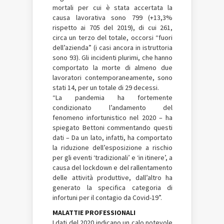
mortali per cui è stata accertata la
causa lavorativa sono 799 (+13,3%
rispetto ai 705 del 2019), di cui 261,
circa un terzo del totale, occorsi “fuori
dell’azienda” (i casi ancora in istruttoria
sono 93). Gli incidenti plurimi, che hanno
comportato la morte di almeno due
lavoratori contemporaneamente, sono
stati 14, per un totale di 29 decessi.
“La pandemia ha fortemente
condizionato l’andamento del
fenomeno infortunistico nel 2020 – ha
spiegato Bettoni commentando questi
dati – Da un lato, infatti, ha comportato
la riduzione dell’esposizione a rischio
per gli eventi ‘tradizionali’ e ‘in itinere’, a
causa del lockdown e del rallentamento
delle attività produttive, dall’altro ha
generato la specifica categoria di
infortuni per il contagio da Covid-19”.
MALATTIE PROFESSIONALI
I dati del 2020 indicano un calo notevole