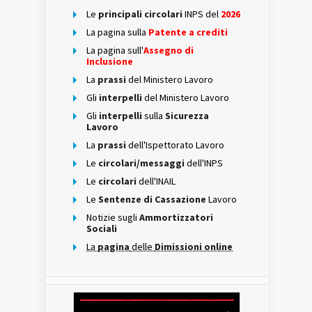
Le
principali circolari
INPS del
2026
La pagina sulla
Patente a crediti
La pagina sull'
Assegno di
Inclusione
La
prassi
del Ministero Lavoro
Gli
interpelli
del Ministero Lavoro
Gli
interpelli
sulla
Sicurezza
Lavoro
La
prassi
dell'Ispettorato Lavoro
Le
circolari/messaggi
dell'INPS
Le
circolari
dell'INAIL
Le
Sentenze di Cassazione
Lavoro
Notizie sugli
Ammortizzatori
Sociali
La
pagina
delle
Dimissioni online