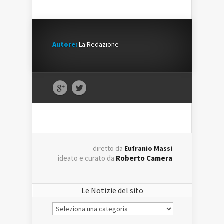
Autore:
La Redazione
diretto da
Eufranio Massi
ideato e curato da
Roberto Camera
Le Notizie del sito
Le
Notizie
del