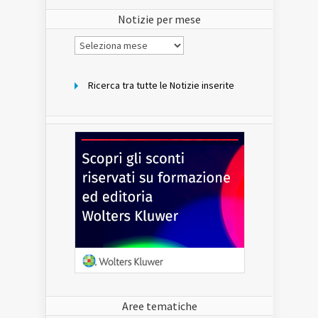
sito
Notizie per mese
Notizie
per
mese
Ricerca tra tutte le Notizie inserite
Aree tematiche