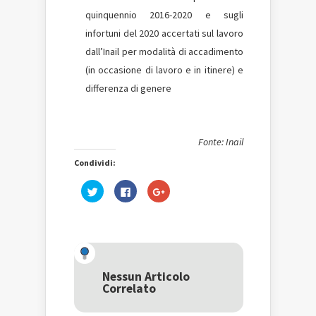
quinquennio 2016-2020 e sugli
infortuni del 2020 accertati sul lavoro
dall’Inail per modalità di accadimento
(in occasione di lavoro e in itinere) e
differenza di genere
Fonte: Inail
Condividi:
Fai
Fai
Fai
clic
clic
clic
qui
per
qui
per
condividere
per
condividere
su
condividere
su
Facebook
su
Twitter
(Si
Google+
(Si
apre
(Si
apre
in
apre
in
una
in
una
nuova
una
Nessun Articolo
nuova
finestra)
nuova
Correlato
finestra)
finestra)