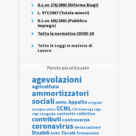
D.L.vo 276/2003 (Riforma Biagi)
L. 977/1967 (Tutela minori)
D.L.vo 165/2001 (Pubblico
Impiego)
Tutta la normativa COVID-19
Tutte le Leggi in materia di
Lavoro
Parole più utilizzate
agevolazioni
agricoltura
ammortizzatori
sociali
Appalto
ANPAL
artigiani
CCNL
assegno unico
cigo
CIG in deroga
contratto collettivo
cigs
congedo
contributi
controversie
coronavirus
detassazione
Disabili
fiscale
formazione
DURC