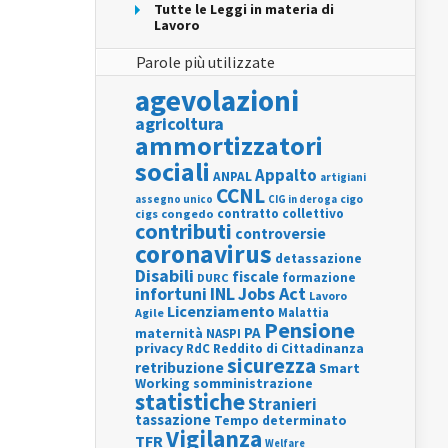
Tutte le Leggi in materia di
Lavoro
Parole più utilizzate
agevolazioni
agricoltura
ammortizzatori
sociali
Appalto
ANPAL
artigiani
CCNL
assegno unico
cigo
CIG in deroga
contratto collettivo
cigs
congedo
contributi
controversie
coronavirus
detassazione
Disabili
fiscale
formazione
DURC
INL
Jobs Act
infortuni
Lavoro
Licenziamento
Agile
Malattia
Pensione
PA
maternità
NASPI
privacy
RdC
Reddito di Cittadinanza
sicurezza
retribuzione
Smart
Working
somministrazione
statistiche
Stranieri
tassazione
Tempo determinato
Vigilanza
TFR
Welfare