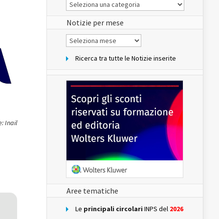
Le
Notizie
del
sito
Notizie per mese
Notizie
per
mese
Ricerca tra tutte le Notizie inserite
: Inail
Aree tematiche
Le
principali circolari
INPS del
2026