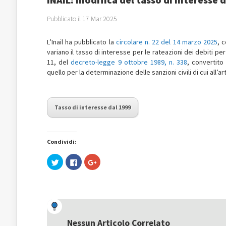
Pubblicato il 17 Mar 2025
L’Inail ha pubblicato la
circolare n. 22 del 14 marzo 2025
, 
variano il tasso di interesse per le rateazioni dei debiti per
11, del
decreto-legge 9 ottobre 1989, n. 338
, convertito
quello per la determinazione delle sanzioni civili di cui all’
Tasso di interesse dal 1999
Condividi:
Fai
Fai
Fai
clic
clic
clic
qui
per
qui
per
condividere
per
condividere
su
condividere
su
Facebook
su
Twitter
(Si
Google+
(Si
apre
(Si
apre
in
apre
in
una
in
una
nuova
una
Nessun Articolo Correlato