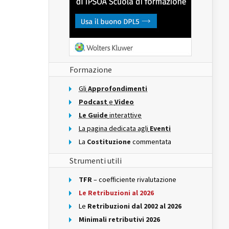
Formazione
Gli
Approfondimenti
Podcast
e
Video
Le Guide
interattive
La pagina dedicata agli
Eventi
La
Costituzione
commentata
Strumenti utili
TFR
– coefficiente rivalutazione
Le Retribuzioni al 2026
Le
Retribuzioni dal 2002 al 2026
Minimali retributivi 2026