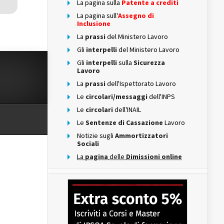
La pagina sulla
Patente a crediti
La pagina sull'
Assegno di
Inclusione
La
prassi
del Ministero Lavoro
Gli
interpelli
del Ministero Lavoro
Gli
interpelli
sulla
Sicurezza
Lavoro
La
prassi
dell'Ispettorato Lavoro
Le
circolari/messaggi
dell'INPS
Le
circolari
dell'INAIL
Le
Sentenze di Cassazione
Lavoro
Notizie sugli
Ammortizzatori
Sociali
La
pagina
delle
Dimissioni online