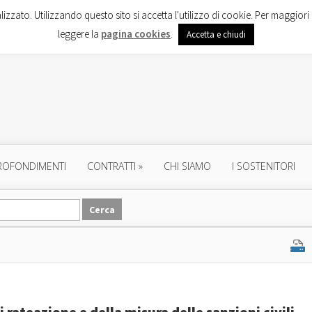
lizzato. Utilizzando questo sito si accetta l'utilizzo di cookie. Per maggiori 
leggere la
pagina cookies
.
Accetta e chiudi
ROFONDIMENTI
CONTRATTI
»
CHI SIAMO
I SOSTENITORI
i rateazione e della misura delle sanzioni civili