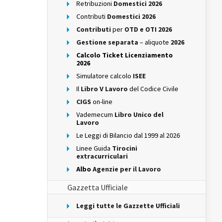
Retribuzioni
Domestici 2026
Contributi
Domestici 2026
Contributi
per
OTD e OTI 2026
Gestione separata
– aliquote
2026
Calcolo Ticket Licenziamento
2026
Simulatore calcolo
ISEE
Il
Libro V Lavoro
del Codice Civile
CIGS
on-line
Vademecum
Libro Unico del
Lavoro
Le Leggi di Bilancio dal 1999 al 2026
Linee Guida
Tirocini
extracurriculari
Albo
Agenzie per il Lavoro
Gazzetta Ufficiale
Leggi tutte le Gazzette Ufficiali