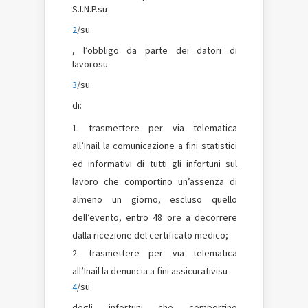
S.I.N.P.su
2
/su
, l’obbligo da parte dei datori di
lavorosu
3
/su
di:
trasmettere per via telematica
all’Inail la comunicazione a fini statistici
ed informativi di tutti gli infortuni sul
lavoro che comportino un’assenza di
almeno un giorno, escluso quello
dell’evento, entro 48 ore a decorrere
dalla ricezione del certificato medico;
trasmettere per via telematica
all’Inail la denuncia a fini assicurativisu
4
/su
degli infortuni che comportino