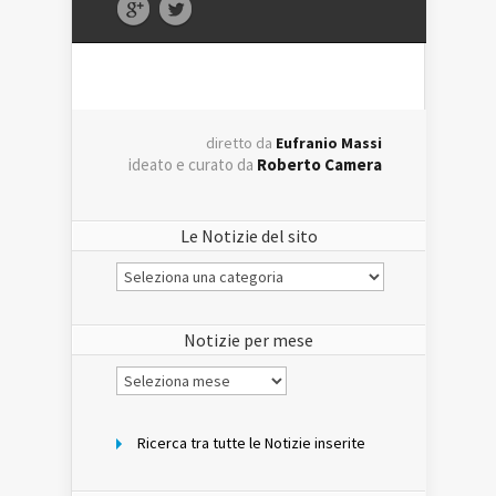
diretto da
Eufranio Massi
ideato e curato da
Roberto Camera
Le Notizie del sito
Le
Notizie
del
sito
Notizie per mese
Notizie
per
mese
Ricerca tra tutte le Notizie inserite