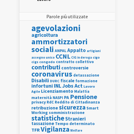
Parole più utilizzate
agevolazioni
agricoltura
ammortizzatori
sociali
Appalto
ANPAL
artigiani
CCNL
assegno unico
cigo
CIG in deroga
contratto collettivo
cigs
congedo
contributi
controversie
coronavirus
detassazione
Disabili
fiscale
formazione
DURC
INL
Jobs Act
infortuni
Lavoro
Licenziamento
Agile
Malattia
Pensione
PA
maternità
NASPI
privacy
RdC
Reddito di Cittadinanza
sicurezza
retribuzione
Smart
Working
somministrazione
statistiche
Stranieri
tassazione
Tempo determinato
Vigilanza
TFR
Welfare