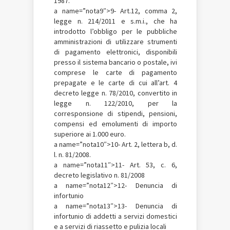
1987.
a name=”nota9″>9- Art.12, comma 2,
legge n. 214/2011 e s.m.i., che ha
introdotto l’obbligo per le pubbliche
amministrazioni di utilizzare strumenti
di pagamento elettronici, disponibili
presso il sistema bancario o postale, ivi
comprese le carte di pagamento
prepagate e le carte di cui all’art. 4
decreto legge n. 78/2010, convertito in
legge n. 122/2010, per la
corresponsione di stipendi, pensioni,
compensi ed emolumenti di importo
superiore ai 1.000 euro.
a name=”nota10″>10- Art. 2, lettera b, d.
l. n. 81/2008.
a name=”nota11″>11- Art. 53, c. 6,
decreto legislativo n. 81/2008
a name=”nota12″>12- Denuncia di
infortunio
a name=”nota13″>13- Denuncia di
infortunio di addetti a servizi domestici
e a servizi di riassetto e pulizia locali