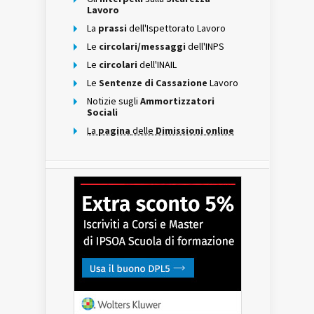
Lavoro
La
prassi
dell'Ispettorato Lavoro
Le
circolari/messaggi
dell'INPS
Le
circolari
dell'INAIL
Le
Sentenze di Cassazione
Lavoro
Notizie sugli
Ammortizzatori
Sociali
La
pagina
delle
Dimissioni online