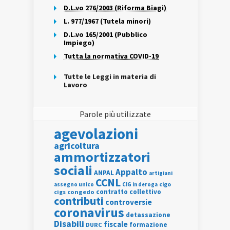
D.L.vo 276/2003 (Riforma Biagi)
L. 977/1967 (Tutela minori)
D.L.vo 165/2001 (Pubblico
Impiego)
Tutta la normativa COVID-19
Tutte le Leggi in materia di
Lavoro
Parole più utilizzate
agevolazioni
agricoltura
ammortizzatori
sociali
Appalto
ANPAL
artigiani
CCNL
assegno unico
cigo
CIG in deroga
contratto collettivo
cigs
congedo
contributi
controversie
coronavirus
detassazione
Disabili
fiscale
formazione
DURC