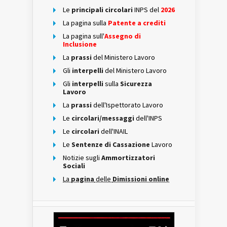
Le
principali circolari
INPS del
2026
La pagina sulla
Patente a crediti
La pagina sull'
Assegno di
Inclusione
La
prassi
del Ministero Lavoro
Gli
interpelli
del Ministero Lavoro
Gli
interpelli
sulla
Sicurezza
Lavoro
La
prassi
dell'Ispettorato Lavoro
Le
circolari/messaggi
dell'INPS
Le
circolari
dell'INAIL
Le
Sentenze di Cassazione
Lavoro
Notizie sugli
Ammortizzatori
Sociali
La
pagina
delle
Dimissioni online