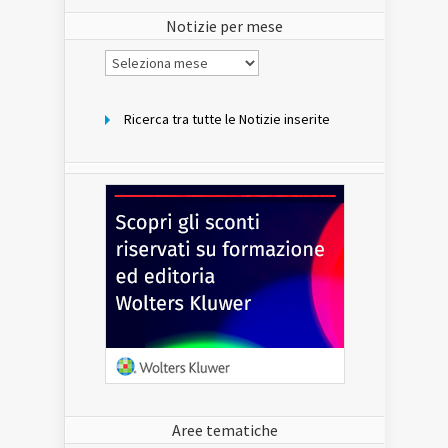
sito
Notizie per mese
Notizie
per
mese
Ricerca tra tutte le Notizie inserite
Aree tematiche