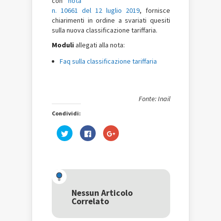
con
nota
n. 10661 del 12 luglio 2019
, fornisce
chiarimenti in ordine a svariati quesiti
sulla nuova classificazione tariffaria.
Moduli
allegati alla nota:
Faq sulla classificazione tariffaria
Fonte: Inail
Condividi:
Fai
Fai
Fai
clic
clic
clic
qui
per
qui
per
condividere
per
condividere
su
condividere
su
Facebook
su
Twitter
(Si
Google+
(Si
apre
(Si
apre
in
apre
in
una
in
una
nuova
una
Nessun Articolo
nuova
finestra)
nuova
Correlato
finestra)
finestra)