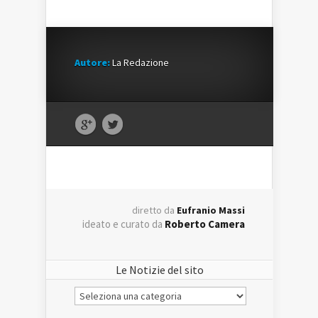
Autore:
La Redazione
diretto da
Eufranio Massi
ideato e curato da
Roberto Camera
Le Notizie del sito
Le
Notizie
del