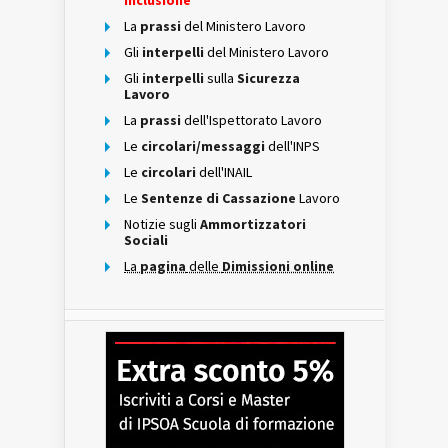
Inclusione
La
prassi
del Ministero Lavoro
Gli
interpelli
del Ministero Lavoro
Gli
interpelli
sulla
Sicurezza
Lavoro
La
prassi
dell'Ispettorato Lavoro
Le
circolari/messaggi
dell'INPS
Le
circolari
dell'INAIL
Le
Sentenze di Cassazione
Lavoro
Notizie sugli
Ammortizzatori
Sociali
La
pagina
delle
Dimissioni online