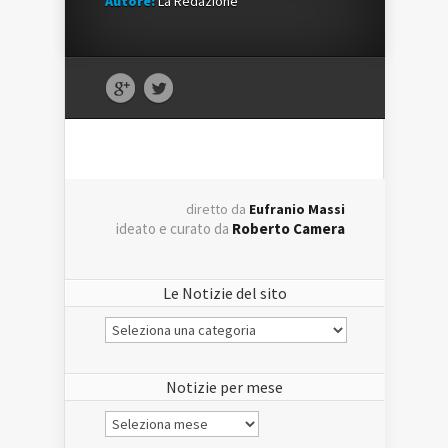
Autore:
La Redazione
diretto da
Eufranio Massi
ideato e curato da
Roberto Camera
Le Notizie del sito
Le
Notizie
del
sito
Notizie per mese
Notizie
per
mese