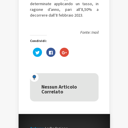
determinate applicando un tasso, in
ragione d’anno, pari all’8,50% a
decorrere dall’8 febbraio 2023.
Fonte: Inail
Condividi:
Fai
Fai
Fai
clic
clic
clic
qui
per
qui
per
condividere
per
condividere
su
condividere
su
Facebook
su
Twitter
(Si
Google+
(Si
apre
(Si
apre
in
apre
in
una
in
una
nuova
una
Nessun Articolo
nuova
finestra)
nuova
Correlato
finestra)
finestra)