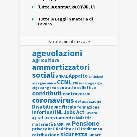
Tutta la normativa COVID-19
Tutte le Leggi in materia di
Lavoro
Parole più utilizzate
agevolazioni
agricoltura
ammortizzatori
sociali
Appalto
ANPAL
artigiani
CCNL
assegno unico
cigo
CIG in deroga
contratto collettivo
cigs
congedo
contributi
controversie
coronavirus
detassazione
Disabili
fiscale
formazione
DURC
INL
Jobs Act
infortuni
Lavoro
Licenziamento
Agile
Malattia
Pensione
PA
maternità
NASPI
privacy
RdC
Reddito di Cittadinanza
sicurezza
retribuzione
Smart