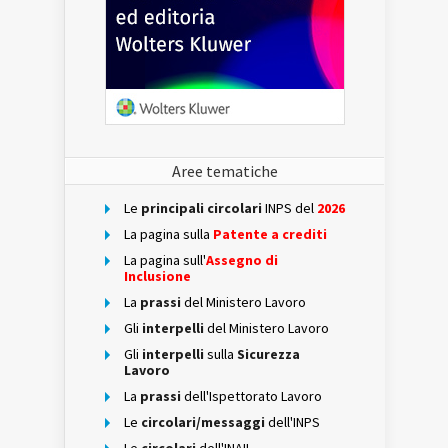
Aree tematiche
Le
principali circolari
INPS del
2026
La pagina sulla
Patente a crediti
La pagina sull'
Assegno di
Inclusione
La
prassi
del Ministero Lavoro
Gli
interpelli
del Ministero Lavoro
Gli
interpelli
sulla
Sicurezza
Lavoro
La
prassi
dell'Ispettorato Lavoro
Le
circolari/messaggi
dell'INPS