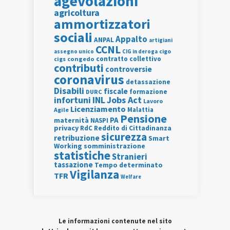
agevolazioni
agricoltura
ammortizzatori
sociali
Appalto
ANPAL
artigiani
CCNL
assegno unico
cigo
CIG in deroga
contratto collettivo
cigs
congedo
contributi
controversie
coronavirus
detassazione
Disabili
fiscale
formazione
DURC
INL
Jobs Act
infortuni
Lavoro
Licenziamento
Agile
Malattia
Pensione
PA
maternità
NASPI
privacy
RdC
Reddito di Cittadinanza
sicurezza
retribuzione
Smart
Working
somministrazione
statistiche
Stranieri
tassazione
Tempo determinato
Vigilanza
TFR
Welfare
Le informazioni contenute nel sito