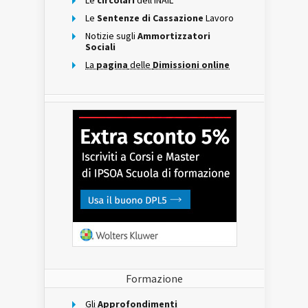
Le
circolari
dell'INAIL
Le
Sentenze di Cassazione
Lavoro
Notizie sugli
Ammortizzatori
Sociali
La
pagina
delle
Dimissioni online
Formazione
Gli
Approfondimenti