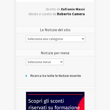
diretto da
Eufranio Massi
ideato e curato da
Roberto Camera
Le Notizie del sito
Le
Notizie
del
sito
Notizie per mese
Notizie
per
mese
Ricerca tra tutte le Notizie inserite