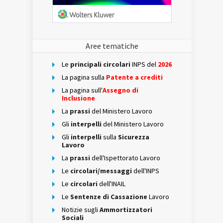
Aree tematiche
Le
principali circolari
INPS del
2026
La pagina sulla
Patente a crediti
La pagina sull'
Assegno di
Inclusione
La
prassi
del Ministero Lavoro
Gli
interpelli
del Ministero Lavoro
Gli
interpelli
sulla
Sicurezza
Lavoro
La
prassi
dell'Ispettorato Lavoro
Le
circolari/messaggi
dell'INPS
Le
circolari
dell'INAIL
Le
Sentenze di Cassazione
Lavoro
Notizie sugli
Ammortizzatori
Sociali