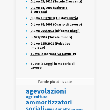
D.L.vo 23/2015 (Tutele Crescenti)
D.L.vo 81/2008 (Salute e
Sicurezza)
D.L.vo 151/2001(TU Maternità)
D.L.vo 66/2003 (Orario di Lavoro)
D.L.vo 276/2003 (Riforma Biagi)
L. 977/1967 (Tutela minori)
D.L.vo 165/2001 (Pubblico
Impiego)
Tutta la normativa COVID-19
Tutte le Leggi in materia di
Lavoro
Parole più utilizzate
agevolazioni
agricoltura
ammortizzatori
sociali
Appalto
ANPAL
artigiani