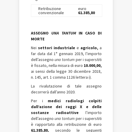
Retribuzione
euro
convenzionale
61.385,80
ASSEGNO
UNA TANTUM
IN CASO DI
MORTE
Nei
settori industriale
e
agricolo,
a
far data dal 1° gennaio 2019, l’importo
dell’assegno
una tantum
per i superstiti
è fissato, nella misura di euro
10.000,00,
ai sensi della legge 30 dicembre 2018,
n. 145, art. 1 comma 1126 lettera i).
La rivalutazione di tale assegno
decorrerà dall’anno 2020.
Per i
medici radiologi colpiti
dall’azione dei raggi X e delle
sostanze radioattive
l’importo
dell’assegno
una tantum
per i superstiti
è rapportato alla retribuzione di euro
61.385,80,
secondo le seguenti