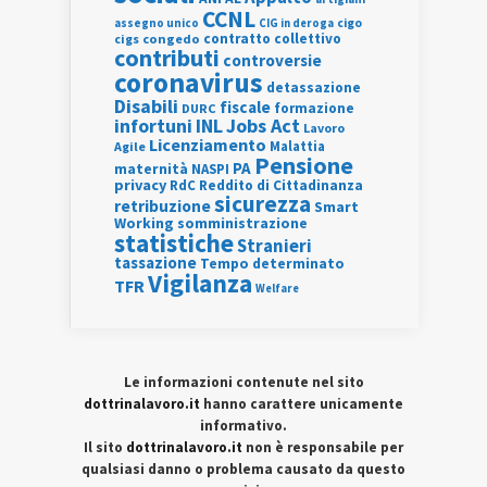
CCNL
assegno unico
cigo
CIG in deroga
contratto collettivo
cigs
congedo
contributi
controversie
coronavirus
detassazione
Disabili
fiscale
formazione
DURC
INL
Jobs Act
infortuni
Lavoro
Licenziamento
Agile
Malattia
Pensione
PA
maternità
NASPI
privacy
RdC
Reddito di Cittadinanza
sicurezza
retribuzione
Smart
Working
somministrazione
statistiche
Stranieri
tassazione
Tempo determinato
Vigilanza
TFR
Welfare
Le informazioni contenute nel sito
dottrinalavoro.it
hanno carattere unicamente
informativo.
Il sito
dottrinalavoro.it
non è responsabile per
qualsiasi danno o problema causato da questo