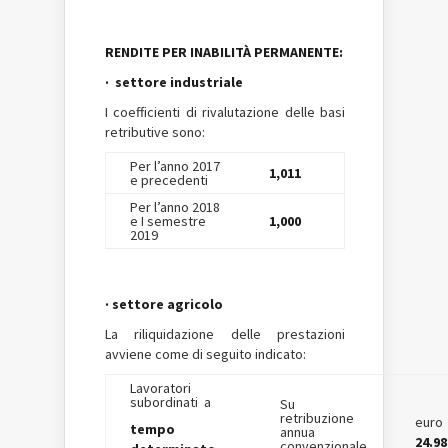
R
ENDITE PER INABILITÀ PERMANENTE:
· settore industriale
I coefficienti di rivalutazione delle basi
retributive sono:
Per l’anno 2017
1,011
e precedenti
Per l’anno 2018
e I semestre
1,000
2019
· settore agricolo
La riliquidazione delle prestazioni
avviene come di seguito indicato:
Lavoratori
subordinati a
Su
retribuzione
euro
tempo
annua
24.98
convenzionale