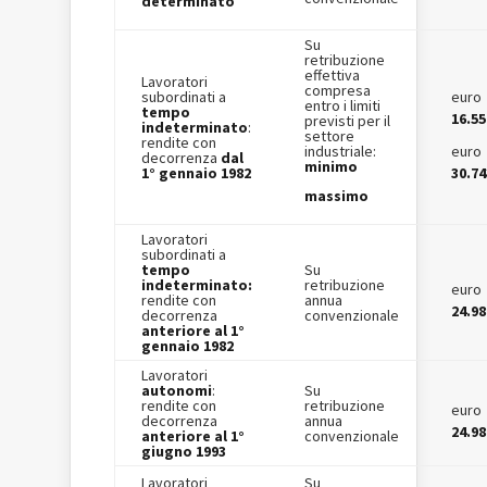
determinato
Su
retribuzione
effettiva
Lavoratori
compresa
subordinati a
euro
entro i limiti
tempo
16.55
previsti per il
indeterminato
:
settore
rendite con
industriale:
euro
decorrenza
dal
minimo
1° gennaio 1982
30.74
massimo
Lavoratori
subordinati a
tempo
Su
indeterminato:
retribuzione
euro
rendite con
annua
24.98
decorrenza
convenzionale
anteriore al 1°
gennaio 1982
Lavoratori
autonomi
:
Su
rendite con
retribuzione
euro
decorrenza
annua
24.98
anteriore al 1°
convenzionale
giugno 1993
Lavoratori
Su