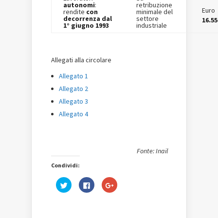
autonomi
:
retribuzione
Euro
rendite
con
minimale del
decorrenza dal
settore
16.55
1° giugno 1993
industriale
Allegati alla circolare
Allegato 1
Allegato 2
Allegato 3
Allegato 4
Fonte: Inail
Condividi:
Fai
Fai
Fai
clic
clic
clic
qui
per
qui
per
condividere
per
condividere
su
condividere
su
Facebook
su