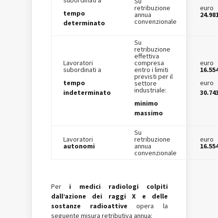
Su
retribuzione
euro
tempo
annua
24.98
convenzionale
determinato
Su
retribuzione
effettiva
Lavoratori
compresa
euro
subordinati a
entro i limiti
16.55
previsti per il
tempo
euro
settore
industriale:
indeterminato
30.74
minimo
massimo
Su
Lavoratori
retribuzione
euro
autonomi
annua
16.55
convenzionale
Per
i medici radiologi colpiti
dall’azione dei raggi X e delle
sostanze radioattive
opera la
seguente misura retributiva annua: