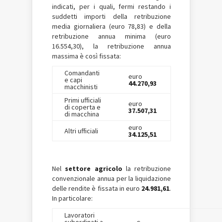
indicati, per i quali, fermi restando i
suddetti importi della retribuzione
media giornaliera (euro 78,83) e della
retribuzione annua minima (euro
16.554,30), la retribuzione annua
massima è così fissata:
Comandanti
euro
e capi
44.270,93
macchinisti
Primi ufficiali
euro
di coperta e
37.507,31
di macchina
euro
Altri ufficiali
34.125,51
Nel
settore agricolo
la retribuzione
convenzionale annua per la liquidazione
delle rendite è fissata in euro
24.981,61
.
In particolare:
Lavoratori
subordinati a