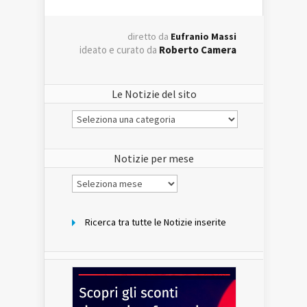
diretto da
Eufranio Massi
ideato e curato da
Roberto Camera
Le Notizie del sito
Le
Notizie
del
sito
Notizie per mese
Notizie
per
mese
Ricerca tra tutte le Notizie inserite