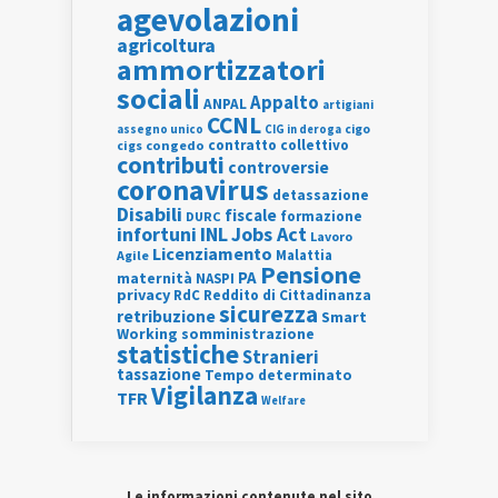
agevolazioni
agricoltura
ammortizzatori
sociali
Appalto
ANPAL
artigiani
CCNL
assegno unico
cigo
CIG in deroga
contratto collettivo
cigs
congedo
contributi
controversie
coronavirus
detassazione
Disabili
fiscale
formazione
DURC
INL
Jobs Act
infortuni
Lavoro
Licenziamento
Agile
Malattia
Pensione
PA
maternità
NASPI
privacy
RdC
Reddito di Cittadinanza
sicurezza
retribuzione
Smart
Working
somministrazione
statistiche
Stranieri
tassazione
Tempo determinato
Vigilanza
TFR
Welfare
Le informazioni contenute nel sito