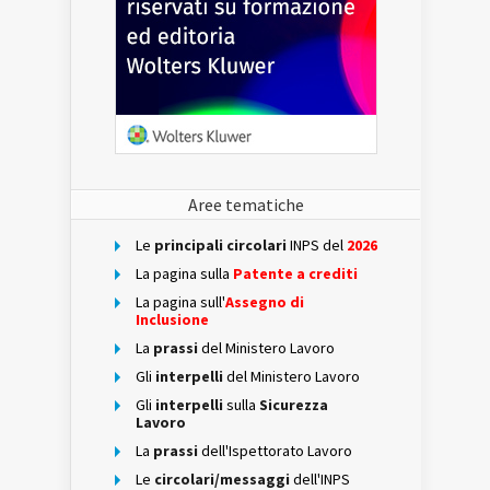
Aree tematiche
Le
principali circolari
INPS del
2026
La pagina sulla
Patente a crediti
La pagina sull'
Assegno di
Inclusione
La
prassi
del Ministero Lavoro
Gli
interpelli
del Ministero Lavoro
Gli
interpelli
sulla
Sicurezza
Lavoro
La
prassi
dell'Ispettorato Lavoro
Le
circolari/messaggi
dell'INPS