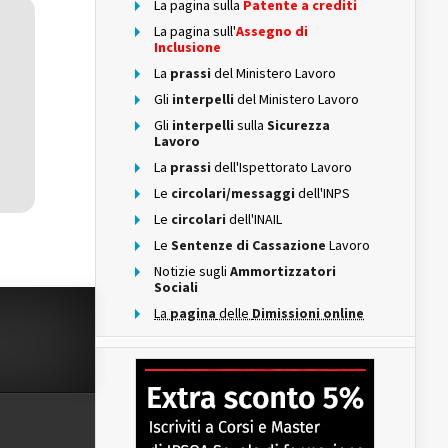
La pagina sulla
Patente a crediti
La pagina sull'
Assegno di
Inclusione
La
prassi
del Ministero Lavoro
Gli
interpelli
del Ministero Lavoro
Gli
interpelli
sulla
Sicurezza
Lavoro
La
prassi
dell'Ispettorato Lavoro
Le
circolari/messaggi
dell'INPS
Le
circolari
dell'INAIL
Le
Sentenze di Cassazione
Lavoro
Notizie sugli
Ammortizzatori
Sociali
La
pagina
delle
Dimissioni online