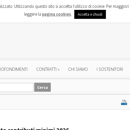
lizzato. Utilizzando questo sito si accetta l'utilizzo di cookie. Per maggiori 
leggere la
pagina cookies
.
Accetta e chiudi
ROFONDIMENTI
CONTRATTI
»
CHI SIAMO
I SOSTENITORI
nto contributi minimi 2026