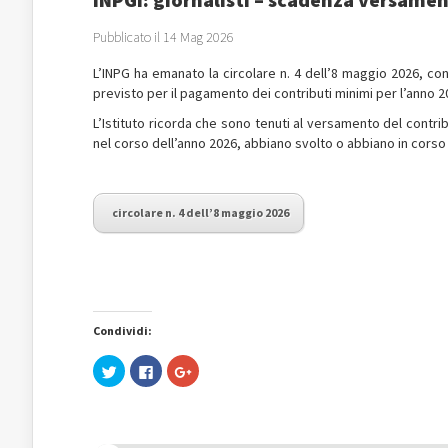
Pubblicato il 14 Mag 2026
L’INPG ha emanato la circolare n. 4 dell’8 maggio 2026, con
previsto per il pagamento dei contributi minimi per l’anno 2
L’Istituto ricorda che sono tenuti al versamento del contribut
nel corso dell’anno 2026, abbiano svolto o abbiano in corso 
circolare n. 4 dell’8 maggio 2026
Condividi:
Fai
Fai
Fai
clic
clic
clic
qui
per
qui
per
condividere
per
condividere
su
condividere
su
Facebook
su
Twitter
(Si
Google+