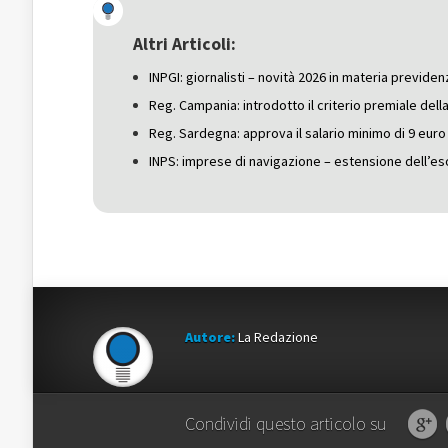
(Si
apre
(Si
apre
in
apre
in
una
in
una
nuova
una
Altri Articoli:
nuova
finestra)
nuova
finestra)
finestra)
INPGI: giornalisti – novità 2026 in materia previden
Reg. Campania: introdotto il criterio premiale dell
Reg. Sardegna: approva il salario minimo di 9 euro l
INPS: imprese di navigazione – estensione dell’es
Autore:
La Redazione
Condividi questo articolo su