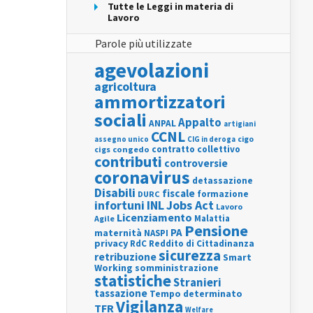
Tutte le Leggi in materia di
Lavoro
Parole più utilizzate
agevolazioni
agricoltura
ammortizzatori
sociali
Appalto
ANPAL
artigiani
CCNL
assegno unico
cigo
CIG in deroga
contratto collettivo
cigs
congedo
contributi
controversie
coronavirus
detassazione
Disabili
fiscale
formazione
DURC
INL
Jobs Act
infortuni
Lavoro
Licenziamento
Agile
Malattia
Pensione
PA
maternità
NASPI
privacy
RdC
Reddito di Cittadinanza
sicurezza
retribuzione
Smart
Working
somministrazione
statistiche
Stranieri
tassazione
Tempo determinato
Vigilanza
TFR
Welfare