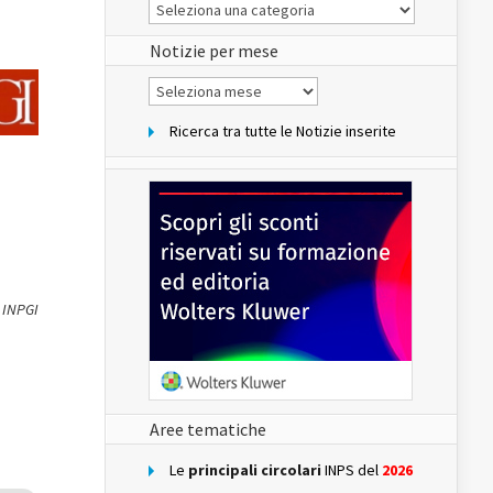
Le
Notizie
del
sito
Notizie per mese
Notizie
per
mese
Ricerca tra tutte le Notizie inserite
 INPGI
Aree tematiche
Le
principali circolari
INPS del
2026