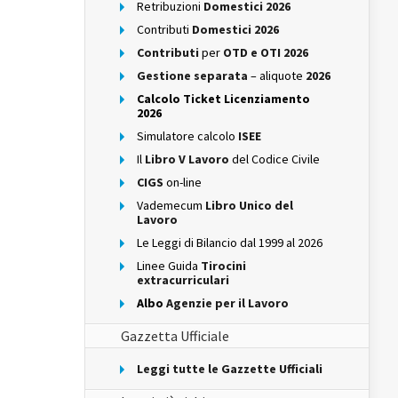
Retribuzioni
Domestici 2026
Contributi
Domestici 2026
Contributi
per
OTD e OTI 2026
Gestione separata
– aliquote
2026
Calcolo Ticket Licenziamento
2026
Simulatore calcolo
ISEE
Il
Libro V Lavoro
del Codice Civile
CIGS
on-line
Vademecum
Libro Unico del
Lavoro
Le Leggi di Bilancio dal 1999 al 2026
Linee Guida
Tirocini
extracurriculari
Albo
Agenzie per il Lavoro
Gazzetta Ufficiale
Leggi tutte le Gazzette Ufficiali