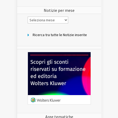
del
sito
Notizie per mese
Notizie
per
mese
Ricerca tra tutte le Notizie inserite
Aree tematiche