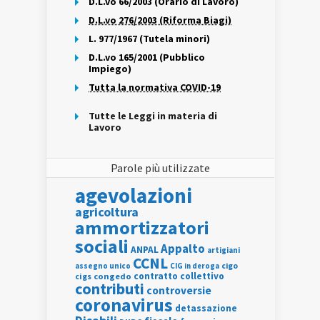
D.L.vo 66/2003 (Orario di Lavoro)
D.L.vo 276/2003 (Riforma Biagi)
L. 977/1967 (Tutela minori)
D.L.vo 165/2001 (Pubblico
Impiego)
Tutta la normativa COVID-19
Tutte le Leggi in materia di
Lavoro
Parole più utilizzate
agevolazioni
agricoltura
ammortizzatori
sociali
Appalto
ANPAL
artigiani
CCNL
assegno unico
cigo
CIG in deroga
contratto collettivo
cigs
congedo
contributi
controversie
coronavirus
detassazione