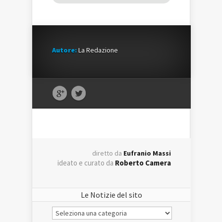
Autore:
La Redazione
diretto da
Eufranio Massi
ideato e curato da
Roberto Camera
Le Notizie del sito
Le
Notizie