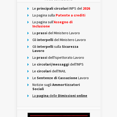
Le
principali circolari
INPS del
2026
La pagina sulla
Patente a crediti
La pagina sull'
Assegno di
Inclusione
La
prassi
del Ministero Lavoro
Gli
interpelli
del Ministero Lavoro
Gli
interpelli
sulla
Sicurezza
Lavoro
La
prassi
dell'Ispettorato Lavoro
Le
circolari/messaggi
dell'INPS
Le
circolari
dell'INAIL
Le
Sentenze di Cassazione
Lavoro
Notizie sugli
Ammortizzatori
Sociali
La
pagina
delle
Dimissioni online