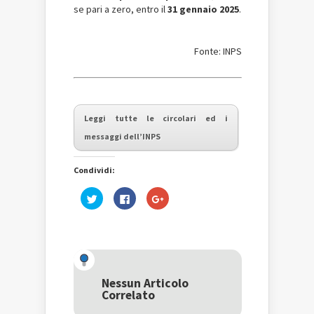
se pari a zero, entro il
31 gennaio 2025
.
Fonte: INPS
Leggi tutte le circolari ed i
messaggi dell’INPS
Condividi:
Fai
Fai
Fai
clic
clic
clic
qui
per
qui
per
condividere
per
condividere
su
condividere
su
Facebook
su
Twitter
(Si
Google+
(Si
apre
(Si
apre
in
apre
in
una
in
una
nuova
una
Nessun Articolo
nuova
finestra)
nuova
Correlato
finestra)
finestra)