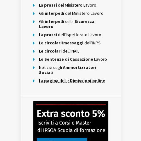
La
prassi
del Ministero Lavoro
Gli
interpelli
del Ministero Lavoro
Gli
interpelli
sulla
Sicurezza
Lavoro
La
prassi
dell'Ispettorato Lavoro
Le
circolari/messaggi
dell'INPS
Le
circolari
dell'INAIL
Le
Sentenze di Cassazione
Lavoro
Notizie sugli
Ammortizzatori
Sociali
La
pagina
delle
Dimissioni online