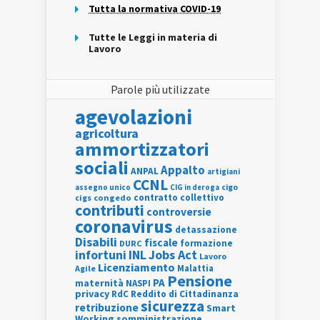
Tutta la normativa COVID-19
Tutte le Leggi in materia di
Lavoro
Parole più utilizzate
agevolazioni
agricoltura
ammortizzatori
sociali
Appalto
ANPAL
artigiani
CCNL
assegno unico
cigo
CIG in deroga
contratto collettivo
cigs
congedo
contributi
controversie
coronavirus
detassazione
Disabili
fiscale
formazione
DURC
INL
Jobs Act
infortuni
Lavoro
Licenziamento
Agile
Malattia
Pensione
PA
maternità
NASPI
privacy
RdC
Reddito di Cittadinanza
sicurezza
retribuzione
Smart
Working
somministrazione