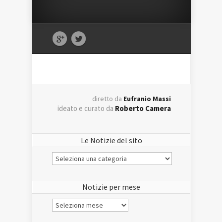
diretto da
Eufranio Massi
ideato e curato da
Roberto Camera
Le Notizie del sito
Le
Notizie
del
sito
Notizie per mese
Notizie
per
mese