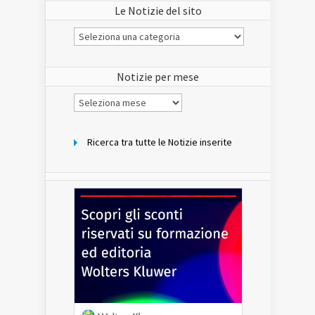
Le Notizie del sito
Le
Notizie
del
sito
Notizie per mese
Notizie
per
mese
Ricerca tra tutte le Notizie inserite