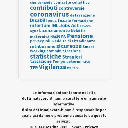
contratto collettivo
cigs
congedo
contributi
controversie
coronavirus
detassazione
Disabili
fiscale
formazione
DURC
INL
Jobs Act
infortuni
Lavoro
Licenziamento
Agile
Malattia
Pensione
PA
maternità
NASPI
privacy
RdC
Reddito di Cittadinanza
sicurezza
retribuzione
Smart
Working
somministrazione
statistiche
Stranieri
tassazione
Tempo determinato
Vigilanza
TFR
Welfare
Le informazioni contenute nel sito
dottrinalavoro.it
hanno carattere unicamente
informativo.
Il sito
dottrinalavoro.it
non è responsabile per
qualsiasi danno o problema causato da questo
servizio.
© 2014 Dottrina Per il Lavoro -
Privacy