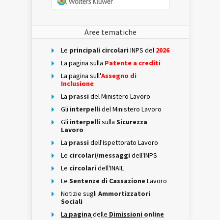
Aree tematiche
Le
principali circolari
INPS del
2026
La pagina sulla
Patente a crediti
La pagina sull'
Assegno di
Inclusione
La
prassi
del Ministero Lavoro
Gli
interpelli
del Ministero Lavoro
Gli
interpelli
sulla
Sicurezza
Lavoro
La
prassi
dell'Ispettorato Lavoro
Le
circolari/messaggi
dell'INPS
Le
circolari
dell'INAIL
Le
Sentenze di Cassazione
Lavoro
Notizie sugli
Ammortizzatori
Sociali
La
pagina
delle
Dimissioni online