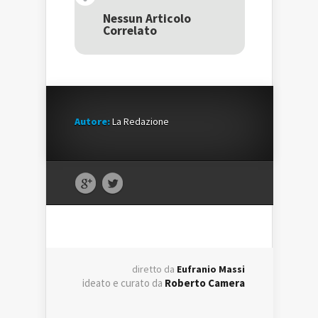
in
una
in
una
nuova
una
Nessun Articolo
nuova
finestra)
nuova
Correlato
finestra)
finestra)
Autore:
La Redazione
diretto da
Eufranio Massi
ideato e curato da
Roberto Camera