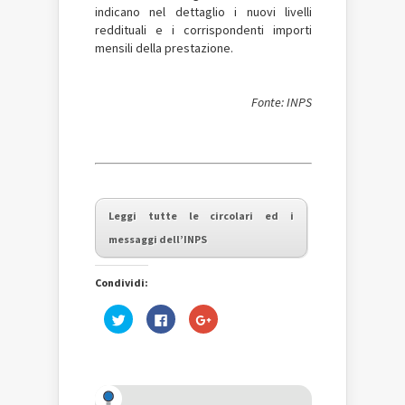
indicano nel dettaglio i nuovi livelli
reddituali e i corrispondenti importi
mensili della prestazione.
Fonte: INPS
Leggi tutte le circolari ed i
messaggi dell’INPS
Condividi:
Fai
Fai
Fai
clic
clic
clic
qui
per
qui
per
condividere
per
condividere
su
condividere
su
Facebook
su
Twitter
(Si
Google+
(Si
apre
(Si
apre
in
apre