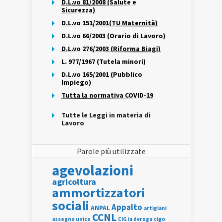
D.L.vo 81/2008 (Salute e
Sicurezza)
D.L.vo 151/2001(TU Maternità)
D.L.vo 66/2003 (Orario di Lavoro)
D.L.vo 276/2003 (Riforma Biagi)
L. 977/1967 (Tutela minori)
D.L.vo 165/2001 (Pubblico
Impiego)
Tutta la normativa COVID-19
Tutte le Leggi in materia di
Lavoro
Parole più utilizzate
agevolazioni
agricoltura
ammortizzatori
sociali
Appalto
ANPAL
artigiani
CCNL
assegno unico
cigo
CIG in deroga