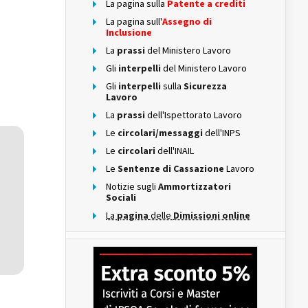
La pagina sulla
Patente a crediti
La pagina sull'
Assegno di
Inclusione
La
prassi
del Ministero Lavoro
Gli
interpelli
del Ministero Lavoro
Gli
interpelli
sulla
Sicurezza
Lavoro
La
prassi
dell'Ispettorato Lavoro
Le
circolari/messaggi
dell'INPS
Le
circolari
dell'INAIL
Le
Sentenze di Cassazione
Lavoro
Notizie sugli
Ammortizzatori
Sociali
La
pagina
delle
Dimissioni online