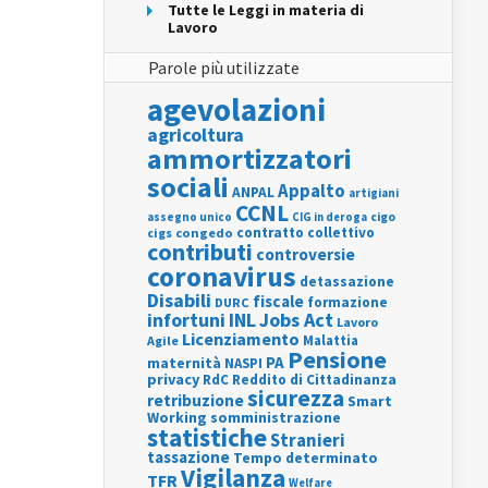
Tutte le Leggi in materia di
Lavoro
Parole più utilizzate
agevolazioni
agricoltura
ammortizzatori
sociali
Appalto
ANPAL
artigiani
CCNL
assegno unico
cigo
CIG in deroga
contratto collettivo
cigs
congedo
contributi
controversie
coronavirus
detassazione
Disabili
fiscale
formazione
DURC
INL
Jobs Act
infortuni
Lavoro
Licenziamento
Agile
Malattia
Pensione
PA
maternità
NASPI
privacy
RdC
Reddito di Cittadinanza
sicurezza
retribuzione
Smart
Working
somministrazione
statistiche
Stranieri
tassazione
Tempo determinato
Vigilanza
TFR
Welfare