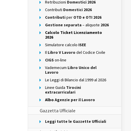
Retribuzioni
Domestici 2026
Contributi
Domestici 2026
Contributi
per
OTD e OTI 2026
Gestione separata
– aliquote
2026
Calcolo Ticket Licenziamento
2026
Simulatore calcolo
ISEE
Il
Libro V Lavoro
del Codice Civile
CIGS
on-line
Vademecum
Libro Unico del
Lavoro
Le Leggi di Bilancio dal 1999 al 2026
Linee Guida
Tirocini
extracurriculari
Albo
Agenzie per il Lavoro
Gazzetta Ufficiale
Leggi tutte le Gazzette Ufficiali