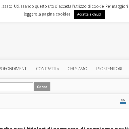
lizzato. Utilizzando questo sito si accetta l'utilizzo di cookie. Per maggiori 
leggere la
pagina cookies
.
Accetta e chiudi
ROFONDIMENTI
CONTRATTI
»
CHI SIAMO
I SOSTENITORI
nche per i titolari di permesso di soggiorno per “