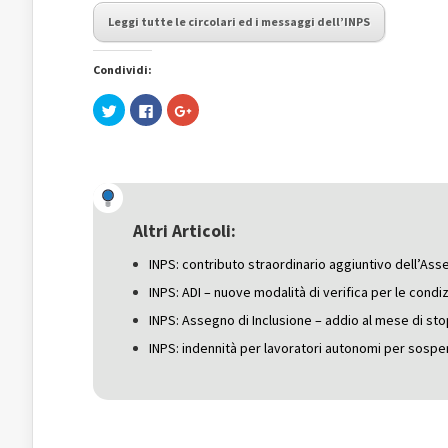
Leggi tutte le circolari ed i messaggi dell’INPS
Condividi:
Fai
Fai
Fai
clic
clic
clic
qui
per
qui
per
condividere
per
condividere
su
condividere
su
Facebook
su
Twitter
(Si
Google+
(Si
apre
(Si
apre
in
apre
in
una
in
una
nuova
una
Altri Articoli:
nuova
finestra)
nuova
finestra)
finestra)
INPS: contributo straordinario aggiuntivo dell’Asse
INPS: ADI – nuove modalità di verifica per le condi
INPS: Assegno di Inclusione – addio al mese di st
INPS: indennità per lavoratori autonomi per sospe