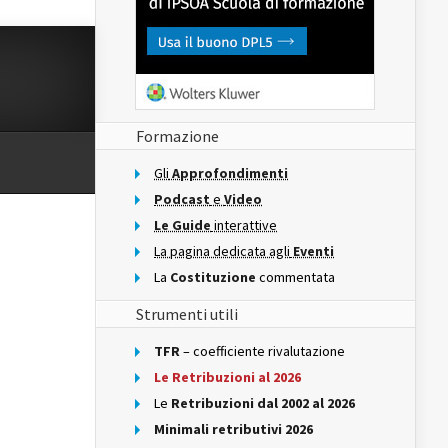
Formazione
Gli
Approfondimenti
Podcast
e
Video
Le Guide
interattive
La pagina dedicata agli
Eventi
La
Costituzione
commentata
Strumenti utili
TFR
– coefficiente rivalutazione
Le Retribuzioni al 2026
Le
Retribuzioni dal 2002 al 2026
Minimali retributivi 2026