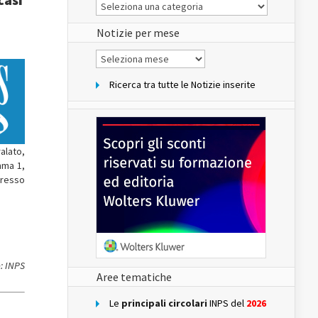
Le
Notizie
del
sito
Notizie per mese
Notizie
per
mese
Ricerca tra tutte le Notizie inserite
ralato,
mma 1,
gresso
: INPS
Aree tematiche
Le
principali circolari
INPS del
2026