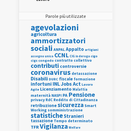
Parole più utilizzate
agevolazioni
agricoltura
ammortizzatori
sociali
Appalto
ANPAL
artigiani
CCNL
assegno unico
cigo
CIG in deroga
contratto collettivo
cigs
congedo
contributi
controversie
coronavirus
detassazione
Disabili
fiscale
formazione
DURC
INL
Jobs Act
infortuni
Lavoro
Licenziamento
Agile
Malattia
Pensione
PA
maternità
NASPI
privacy
RdC
Reddito di Cittadinanza
sicurezza
retribuzione
Smart
Working
somministrazione
statistiche
Stranieri
tassazione
Tempo determinato
Vigilanza
TFR
Welfare