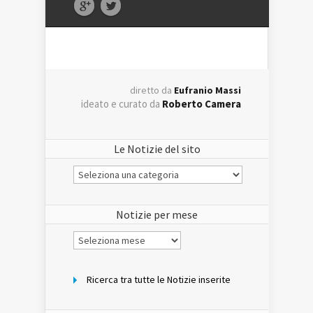
diretto da
Eufranio Massi
ideato e curato da
Roberto Camera
Le Notizie del sito
Le
Notizie
del
sito
Notizie per mese
Notizie
per
mese
Ricerca tra tutte le Notizie inserite