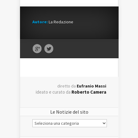
Autore:
La Redazione
diretto da
Eufranio Massi
ideato e curato da
Roberto Camera
Le Notizie del sito
Le
Notizie
del
sito