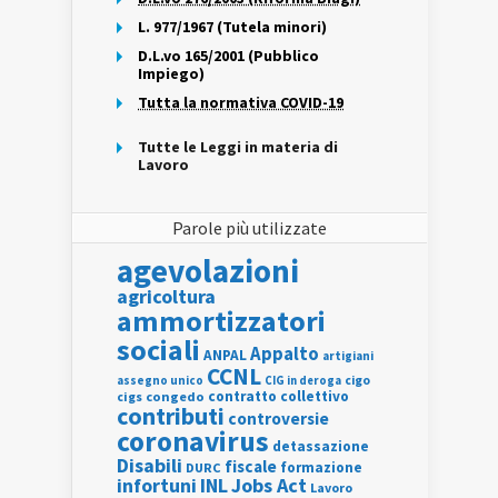
L. 977/1967 (Tutela minori)
D.L.vo 165/2001 (Pubblico
Impiego)
Tutta la normativa COVID-19
Tutte le Leggi in materia di
Lavoro
Parole più utilizzate
agevolazioni
agricoltura
ammortizzatori
sociali
Appalto
ANPAL
artigiani
CCNL
assegno unico
cigo
CIG in deroga
contratto collettivo
cigs
congedo
contributi
controversie
coronavirus
detassazione
Disabili
fiscale
formazione
DURC
INL
Jobs Act
infortuni
Lavoro