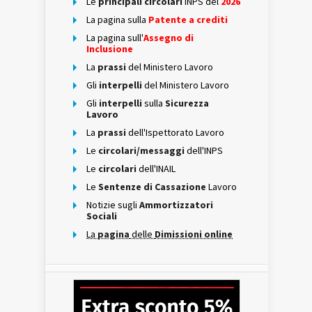
Le
principali circolari
INPS del
2026
La pagina sulla
Patente a crediti
La pagina sull'
Assegno di
Inclusione
La
prassi
del Ministero Lavoro
Gli
interpelli
del Ministero Lavoro
Gli
interpelli
sulla
Sicurezza
Lavoro
La
prassi
dell'Ispettorato Lavoro
Le
circolari/messaggi
dell'INPS
Le
circolari
dell'INAIL
Le
Sentenze di Cassazione
Lavoro
Notizie sugli
Ammortizzatori
Sociali
La
pagina
delle
Dimissioni online