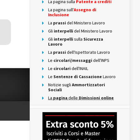
La pagina sulla
Patente a crediti
La pagina sull'
Assegno di
Inclusione
La
prassi
del Ministero Lavoro
Gli
interpelli
del Ministero Lavoro
Gli
interpelli
sulla
Sicurezza
Lavoro
La
prassi
dell'Ispettorato Lavoro
Le
circolari/messaggi
dell'INPS
Le
circolari
dell'INAIL
Le
Sentenze di Cassazione
Lavoro
Notizie sugli
Ammortizzatori
Sociali
La
pagina
delle
Dimissioni online