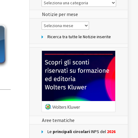
Le
Notizie
del
sito
Notizie per mese
Notizie
per
mese
Ricerca tra tutte le Notizie inserite
Aree tematiche
Le
principali circolari
INPS del
2026