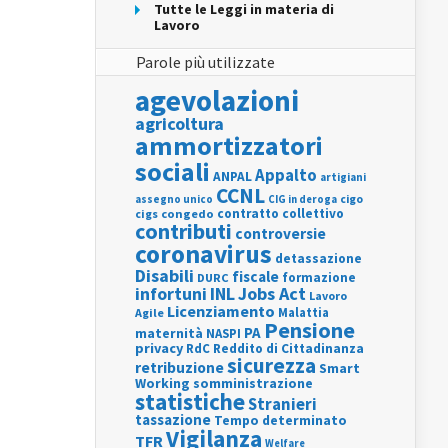
Tutte le Leggi in materia di
Lavoro
Parole più utilizzate
agevolazioni
agricoltura
ammortizzatori
sociali
Appalto
ANPAL
artigiani
CCNL
assegno unico
cigo
CIG in deroga
contratto collettivo
cigs
congedo
contributi
controversie
coronavirus
detassazione
Disabili
fiscale
formazione
DURC
INL
Jobs Act
infortuni
Lavoro
Licenziamento
Agile
Malattia
Pensione
PA
maternità
NASPI
privacy
RdC
Reddito di Cittadinanza
sicurezza
retribuzione
Smart
Working
somministrazione
statistiche
Stranieri
tassazione
Tempo determinato
Vigilanza
TFR
Welfare