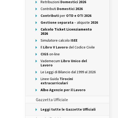
Retribuzioni
Domestici 2026
Contributi
Domestici 2026
Contributi
per
OTD e OTI 2026
Gestione separata
– aliquote
2026
Calcolo Ticket Licenziamento
2026
Simulatore calcolo
ISEE
Il
Libro V Lavoro
del Codice Civile
CIGS
on-line
Vademecum
Libro Unico del
Lavoro
Le Leggi di Bilancio dal 1999 al 2026
Linee Guida
Tirocini
extracurriculari
Albo
Agenzie per il Lavoro
Gazzetta Ufficiale
Leggi tutte le Gazzette Ufficiali