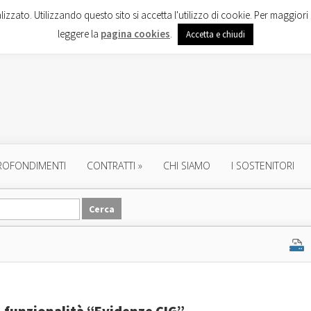
lizzato. Utilizzando questo sito si accetta l'utilizzo di cookie. Per maggiori 
leggere la
pagina cookies
.
Accetta e chiudi
ROFONDIMENTI
CONTRATTI
»
CHI SIAMO
I SOSTENITORI
– funzionalità “Evidenze CIG”