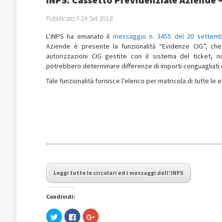
Pubblicato il 24 Set 2018
L’INPS ha emanato il
messaggio n. 3455 del 20 settem
Aziende è presente la funzionalità “Evidenze CIG”, che 
autorizzazioni CIG gestite con il sistema del ticket, n
potrebbero determinare differenze di importi conguagliati c
Tale funzionalità fornisce l’elenco per matricola di tutte le
Leggi tutte le circolari ed i messaggi dell’INPS
Condividi:
Fai
Fai
Fai
clic
clic
clic