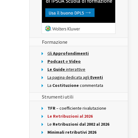
Formazione
Gli
Approfondimenti
Podcast
e
Video
Le Guide
interattive
La pagina dedicata agli
Eventi
La
Costituzione
commentata
Strumenti utili
TFR
– coefficiente rivalutazione
Le Retribuzioni al 2026
Le
Retribuzioni dal 2002 al 2026
Minimali retributivi 2026