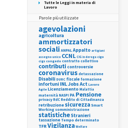
Tutte le Leggi in materia di
Lavoro
Parole più utilizzate
agevolazioni
agricoltura
ammortizzatori
sociali
Appalto
ANPAL
artigiani
CCNL
assegno unico
cigo
CIG in deroga
contratto collettivo
cigs
congedo
contributi
controversie
coronavirus
detassazione
Disabili
fiscale
formazione
DURC
INL
Jobs Act
infortuni
Lavoro
Licenziamento
Agile
Malattia
Pensione
PA
maternità
NASPI
privacy
RdC
Reddito di Cittadinanza
sicurezza
retribuzione
Smart
Working
somministrazione
statistiche
Stranieri
tassazione
Tempo determinato
Vigilanza
TFR
Welfare