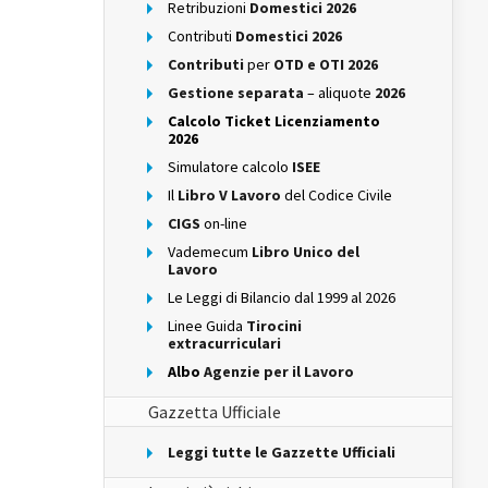
Retribuzioni
Domestici 2026
Contributi
Domestici 2026
Contributi
per
OTD e OTI 2026
Gestione separata
– aliquote
2026
Calcolo Ticket Licenziamento
2026
Simulatore calcolo
ISEE
Il
Libro V Lavoro
del Codice Civile
CIGS
on-line
Vademecum
Libro Unico del
Lavoro
Le Leggi di Bilancio dal 1999 al 2026
Linee Guida
Tirocini
extracurriculari
Albo
Agenzie per il Lavoro
Gazzetta Ufficiale
Leggi tutte le Gazzette Ufficiali