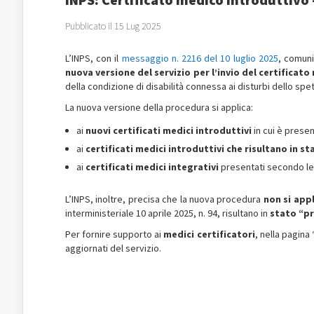
Pubblicato il 15 Lug 2025
L’INPS, con il
messaggio n. 2216 del 10 luglio 2025
, comuni
nuova versione del servizio per l’invio del certificat
della condizione di disabilità connessa ai disturbi dello spett
La nuova versione della procedura si applica:
ai
nuovi certificati medici introduttivi
in cui è prese
ai
certificati medici introduttivi che risultano in s
ai
certificati medici integrativi
presentati secondo le 
L’INPS, inoltre, precisa che la nuova procedura
non si appl
interministeriale 10 aprile 2025, n. 94, risultano in
stato “p
Per fornire supporto ai
medici certificatori
, nella pagina 
aggiornati del servizio.