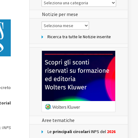
Le
Notizie
del
sito
Notizie per mese
Notizie
per
mese
Ricerca tra tutte le Notizie inserite
decreto
torial
Aree tematiche
: INPS
Le
principali circolari
INPS del
2026