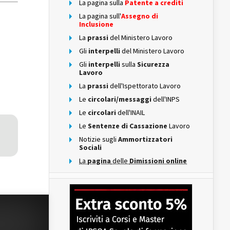
La pagina sulla
Patente a crediti
La pagina sull'
Assegno di
Inclusione
La
prassi
del Ministero Lavoro
Gli
interpelli
del Ministero Lavoro
Gli
interpelli
sulla
Sicurezza
Lavoro
La
prassi
dell'Ispettorato Lavoro
Le
circolari/messaggi
dell'INPS
Le
circolari
dell'INAIL
Le
Sentenze di Cassazione
Lavoro
Notizie sugli
Ammortizzatori
Sociali
La
pagina
delle
Dimissioni online