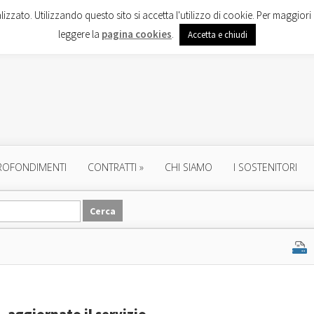
lizzato. Utilizzando questo sito si accetta l'utilizzo di cookie. Per maggiori 
leggere la
pagina cookies
.
Accetta e chiudi
ROFONDIMENTI
CONTRATTI
»
CHI SIAMO
I SOSTENITORI
 aggiornato il servizio