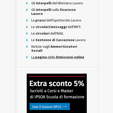
Gli
interpelli
del Ministero Lavoro
Gli
interpelli
sulla
Sicurezza
Lavoro
La
prassi
dell'Ispettorato Lavoro
Le
circolari/messaggi
dell'INPS
Le
circolari
dell'INAIL
Le
Sentenze di Cassazione
Lavoro
Notizie sugli
Ammortizzatori
Sociali
La
pagina
delle
Dimissioni online