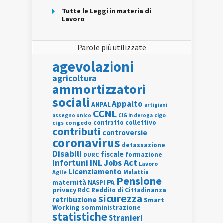
Tutte le Leggi in materia di
Lavoro
Parole più utilizzate
agevolazioni
agricoltura
ammortizzatori
sociali
Appalto
ANPAL
artigiani
CCNL
assegno unico
cigo
CIG in deroga
contratto collettivo
cigs
congedo
contributi
controversie
coronavirus
detassazione
Disabili
fiscale
formazione
DURC
INL
Jobs Act
infortuni
Lavoro
Licenziamento
Agile
Malattia
Pensione
PA
maternità
NASPI
privacy
RdC
Reddito di Cittadinanza
sicurezza
retribuzione
Smart
Working
somministrazione
statistiche
Stranieri