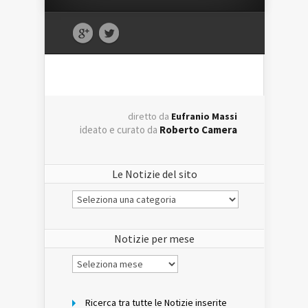
diretto da
Eufranio Massi
ideato e curato da
Roberto Camera
Le Notizie del sito
Le
Notizie
del
sito
Notizie per mese
Notizie
per
mese
Ricerca tra tutte le Notizie inserite