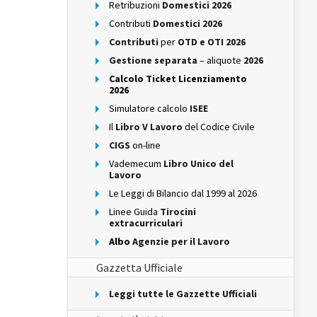
Retribuzioni
Domestici 2026
Contributi
Domestici 2026
Contributi
per
OTD e OTI 2026
Gestione separata
– aliquote
2026
Calcolo Ticket Licenziamento
2026
Simulatore calcolo
ISEE
Il
Libro V Lavoro
del Codice Civile
CIGS
on-line
Vademecum
Libro Unico del
Lavoro
Le Leggi di Bilancio dal 1999 al 2026
Linee Guida
Tirocini
extracurriculari
Albo
Agenzie per il Lavoro
Gazzetta Ufficiale
Leggi tutte le Gazzette Ufficiali