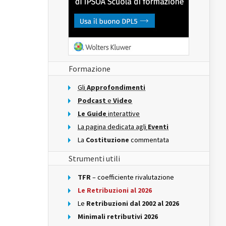
Formazione
Gli
Approfondimenti
Podcast
e
Video
Le Guide
interattive
La pagina dedicata agli
Eventi
La
Costituzione
commentata
Strumenti utili
TFR
– coefficiente rivalutazione
Le Retribuzioni al 2026
Le
Retribuzioni dal 2002 al 2026
Minimali retributivi 2026