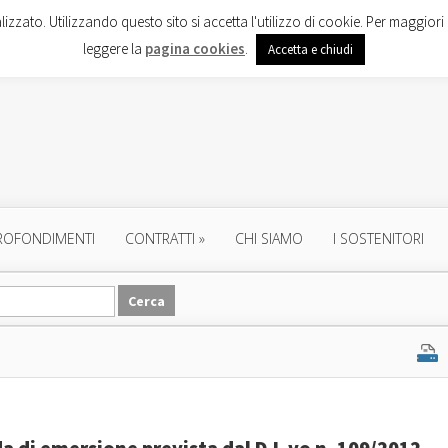
lizzato. Utilizzando questo sito si accetta l'utilizzo di cookie. Per maggiori 
leggere la
pagina cookies
.
Accetta e chiudi
ROFONDIMENTI
CONTRATTI
»
CHI SIAMO
I SOSTENITORI
da di emersione prevista dal D.L.vo n. 109/2012