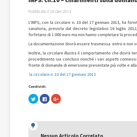
Pubblicato il 18 Gen 2013
L’INPS, con la circolare n. 10 del 17 gennaio 2013, ha forn
sanatoria, prevista dal decreto legislativo 16 luglio 2012
forfetario di 1.000 euro ma non hanno completare la proced
La documentazione dovrà essere trasmessa entro e non olt
Inoltre,
la circolare illustra il comportamento che dovrà ten
procedimento sia concluso nonché i vari aspetti connessi 
fronte di domande di emersione presentate più volte e alla 
la circolare n. 10 del 17 gennaio 2013
Condividi:
Fai
Fai
Fai
clic
clic
clic
qui
per
qui
per
condividere
per
condividere
su
condividere
su
Facebook
su
Twitter
(Si
Google+
(Si
apre
(Si
apre
in
apre
in
una
in
una
nuova
una
Nessun Articolo Correlato