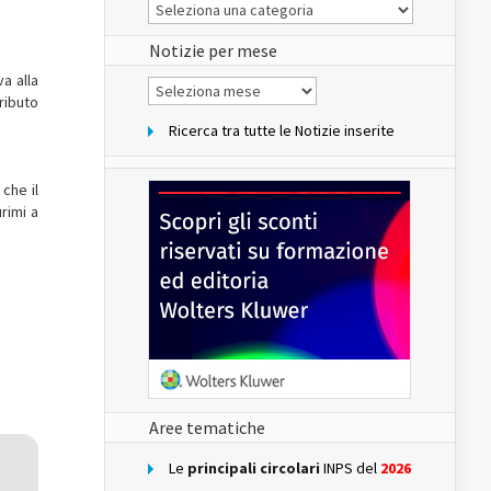
Le
Notizie
del
sito
Notizie per mese
a alla
Notizie
per
ributo
mese
Ricerca tra tutte le Notizie inserite
che il
rimi a
Aree tematiche
Le
principali circolari
INPS del
2026