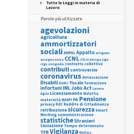
Tutte le Leggi in materia di
Lavoro
Parole più utilizzate
agevolazioni
agricoltura
ammortizzatori
sociali
Appalto
ANPAL
artigiani
CCNL
assegno unico
cigo
CIG in deroga
contratto collettivo
cigs
congedo
contributi
controversie
coronavirus
detassazione
Disabili
fiscale
formazione
DURC
INL
Jobs Act
infortuni
Lavoro
Licenziamento
Agile
Malattia
Pensione
PA
maternità
NASPI
privacy
RdC
Reddito di Cittadinanza
sicurezza
retribuzione
Smart
Working
somministrazione
statistiche
Stranieri
tassazione
Tempo determinato
Vigilanza
TFR
Welfare