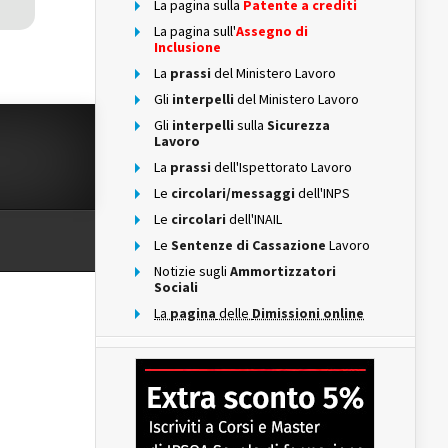
La pagina sulla
Patente a crediti
La pagina sull'
Assegno di
Inclusione
La
prassi
del Ministero Lavoro
Gli
interpelli
del Ministero Lavoro
Gli
interpelli
sulla
Sicurezza
Lavoro
La
prassi
dell'Ispettorato Lavoro
Le
circolari/messaggi
dell'INPS
Le
circolari
dell'INAIL
Le
Sentenze di Cassazione
Lavoro
Notizie sugli
Ammortizzatori
Sociali
La
pagina
delle
Dimissioni online