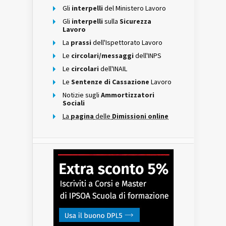
Gli
interpelli
del Ministero Lavoro
Gli
interpelli
sulla
Sicurezza
Lavoro
La
prassi
dell'Ispettorato Lavoro
Le
circolari/messaggi
dell'INPS
Le
circolari
dell'INAIL
Le
Sentenze di Cassazione
Lavoro
Notizie sugli
Ammortizzatori
Sociali
La
pagina
delle
Dimissioni online