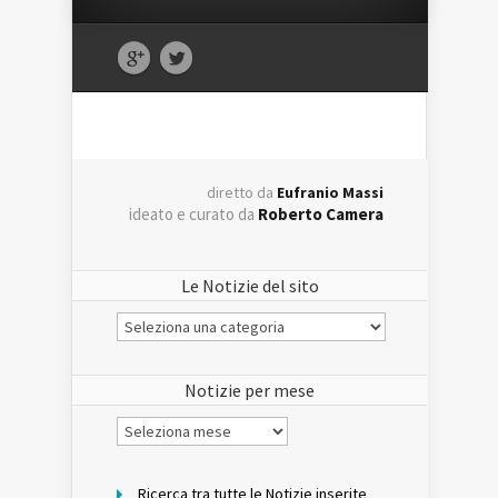
diretto da
Eufranio Massi
ideato e curato da
Roberto Camera
Le Notizie del sito
Le
Notizie
del
sito
Notizie per mese
Notizie
per
mese
Ricerca tra tutte le Notizie inserite