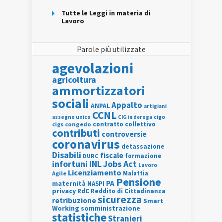
Tutte le Leggi in materia di
Lavoro
Parole più utilizzate
agevolazioni
agricoltura
ammortizzatori
sociali
Appalto
ANPAL
artigiani
CCNL
assegno unico
cigo
CIG in deroga
contratto collettivo
cigs
congedo
contributi
controversie
coronavirus
detassazione
Disabili
fiscale
formazione
DURC
INL
Jobs Act
infortuni
Lavoro
Licenziamento
Agile
Malattia
Pensione
PA
maternità
NASPI
privacy
RdC
Reddito di Cittadinanza
sicurezza
retribuzione
Smart
Working
somministrazione
statistiche
Stranieri