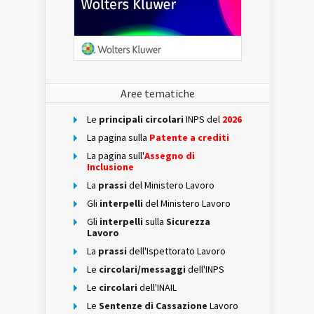
Aree tematiche
Le
principali circolari
INPS del
2026
La pagina sulla
Patente a crediti
La pagina sull'
Assegno di
Inclusione
La
prassi
del Ministero Lavoro
Gli
interpelli
del Ministero Lavoro
Gli
interpelli
sulla
Sicurezza
Lavoro
La
prassi
dell'Ispettorato Lavoro
Le
circolari/messaggi
dell'INPS
Le
circolari
dell'INAIL
Le
Sentenze di Cassazione
Lavoro