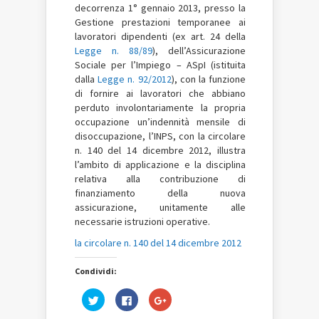
decorrenza 1° gennaio 2013, presso la
Gestione prestazioni temporanee ai
lavoratori dipendenti (ex art. 24 della
Legge n. 88/89
), dell’Assicurazione
Sociale per l’Impiego – ASpI (istituita
dalla
Legge n. 92/2012
), con la funzione
di fornire ai lavoratori che abbiano
perduto involontariamente la propria
occupazione un’indennità mensile di
disoccupazione, l’INPS, con la circolare
n. 140 del 14 dicembre 2012, illustra
l’ambito di applicazione e la disciplina
relativa alla contribuzione di
finanziamento della nuova
assicurazione, unitamente alle
necessarie istruzioni operative.
la circolare n. 140 del 14 dicembre 2012
Condividi:
Fai
Fai
Fai
clic
clic
clic
qui
per
qui