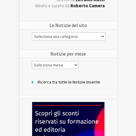
ideato e curato da
Roberto Camera
Le Notizie del sito
Le
Notizie
del
sito
Notizie per mese
Notizie
per
mese
Ricerca tra tutte le Notizie inserite