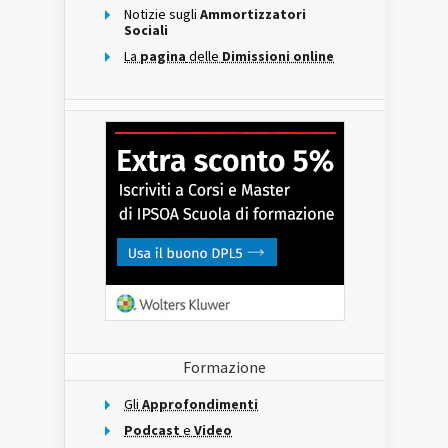
Notizie sugli
Ammortizzatori
Sociali
La
pagina
delle
Dimissioni online
Formazione
Gli
Approfondimenti
Podcast
e
Video