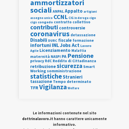
ammortizzatori
sociali
Appalto
ANPAL
artigiani
CCNL
assegno unico
cigo
CIG in deroga
contratto collettivo
cigs
congedo
contributi
controversie
coronavirus
detassazione
Disabili
fiscale
formazione
DURC
INL
Jobs Act
infortuni
Lavoro
Licenziamento
Agile
Malattia
Pensione
PA
maternità
NASPI
privacy
RdC
Reddito di Cittadinanza
sicurezza
retribuzione
Smart
Working
somministrazione
statistiche
Stranieri
tassazione
Tempo determinato
Vigilanza
TFR
Welfare
Le informazioni contenute nel sito
dottrinalavoro.it
hanno carattere unicamente
informativo.