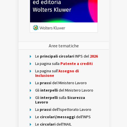
Aree tematiche
Le
principali circolari
INPS del
2026
La pagina sulla
Patente a crediti
La pagina sull'
Assegno di
Inclusione
La
prassi
del Ministero Lavoro
Gli
interpelli
del Ministero Lavoro
Gli
interpelli
sulla
Sicurezza
Lavoro
La
prassi
dell'Ispettorato Lavoro
Le
circolari/messaggi
dell'INPS
Le
circolari
dell'INAIL