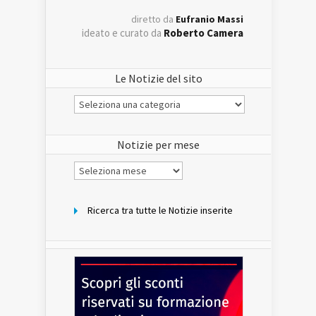
diretto da
Eufranio Massi
ideato e curato da
Roberto Camera
Le Notizie del sito
Le
Notizie
del
sito
Notizie per mese
Notizie
per
mese
Ricerca tra tutte le Notizie inserite