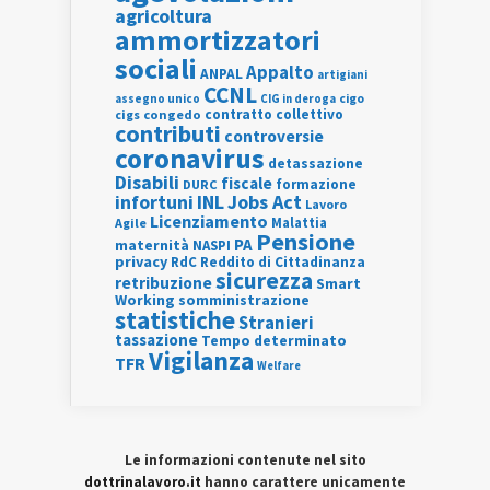
agricoltura
ammortizzatori
sociali
Appalto
ANPAL
artigiani
CCNL
assegno unico
cigo
CIG in deroga
contratto collettivo
cigs
congedo
contributi
controversie
coronavirus
detassazione
Disabili
fiscale
formazione
DURC
INL
Jobs Act
infortuni
Lavoro
Licenziamento
Agile
Malattia
Pensione
PA
maternità
NASPI
privacy
RdC
Reddito di Cittadinanza
sicurezza
retribuzione
Smart
Working
somministrazione
statistiche
Stranieri
tassazione
Tempo determinato
Vigilanza
TFR
Welfare
Le informazioni contenute nel sito
dottrinalavoro.it
hanno carattere unicamente