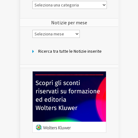
Le
Notizie
del
sito
Notizie per mese
Notizie
per
mese
Ricerca tra tutte le Notizie inserite