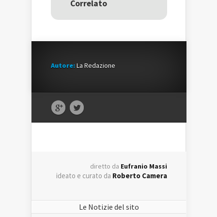
Correlato
finestra)
finestra)
Autore:
La Redazione
diretto da
Eufranio Massi
ideato e curato da
Roberto Camera
Le Notizie del sito