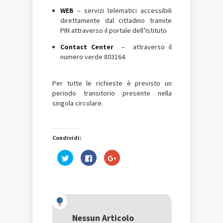
WEB
– servizi telematici accessibili
direttamente dal cittadino tramite
PIN attraverso il portale dell’Istituto
Contact Center
– attraverso il
numero verde 803164.
Per tutte le richieste è previsto un
periodo transitorio presente nella
singola circolare.
Condividi:
Fai
Fai
Fai
clic
clic
clic
qui
per
qui
per
condividere
per
condividere
su
condividere
su
Facebook
su
Twitter
(Si
Google+
(Si
apre
(Si
apre
in
apre
in
una
in
una
nuova
una
Nessun Articolo
nuova
finestra)
nuova