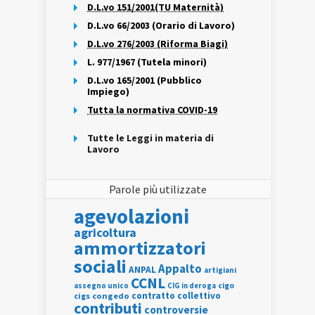
D.L.vo 151/2001(TU Maternità)
D.L.vo 66/2003 (Orario di Lavoro)
D.L.vo 276/2003 (Riforma Biagi)
L. 977/1967 (Tutela minori)
D.L.vo 165/2001 (Pubblico
Impiego)
Tutta la normativa COVID-19
Tutte le Leggi in materia di
Lavoro
Parole più utilizzate
agevolazioni
agricoltura
ammortizzatori
sociali
Appalto
ANPAL
artigiani
CCNL
assegno unico
cigo
CIG in deroga
contratto collettivo
cigs
congedo
contributi
controversie