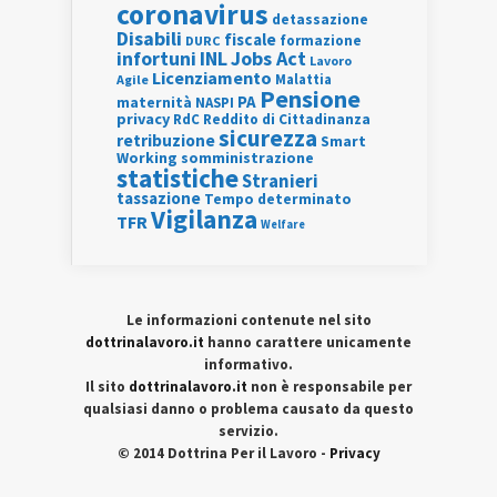
coronavirus
detassazione
Disabili
fiscale
formazione
DURC
INL
Jobs Act
infortuni
Lavoro
Licenziamento
Agile
Malattia
Pensione
PA
maternità
NASPI
privacy
RdC
Reddito di Cittadinanza
sicurezza
retribuzione
Smart
Working
somministrazione
statistiche
Stranieri
tassazione
Tempo determinato
Vigilanza
TFR
Welfare
Le informazioni contenute nel sito
dottrinalavoro.it
hanno carattere unicamente
informativo.
Il sito
dottrinalavoro.it
non è responsabile per
qualsiasi danno o problema causato da questo
servizio.
© 2014 Dottrina Per il Lavoro -
Privacy