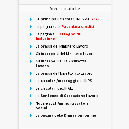
Aree tematiche
Le
principali circolari
INPS del
2026
La pagina sulla
Patente a crediti
La pagina sull'
Assegno di
Inclusione
La
prassi
del Ministero Lavoro
Gli
interpelli
del Ministero Lavoro
Gli
interpelli
sulla
Sicurezza
Lavoro
La
prassi
dell'Ispettorato Lavoro
Le
circolari/messaggi
dell'INPS
Le
circolari
dell'INAIL
Le
Sentenze di Cassazione
Lavoro
Notizie sugli
Ammortizzatori
Sociali
La
pagina
delle
Dimissioni online