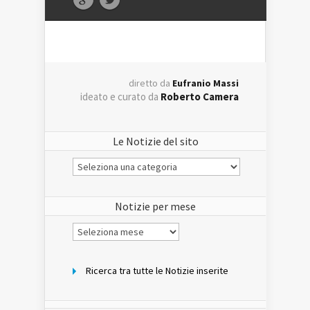
diretto da
Eufranio Massi
ideato e curato da
Roberto Camera
Le Notizie del sito
Le
Notizie
del
sito
Notizie per mese
Notizie
per
mese
Ricerca tra tutte le Notizie inserite