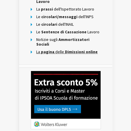
Lavoro
La
prassi
dell'Ispettorato Lavoro
Le
circolari/messaggi
dell'INPS
Le
circolari
dell'INAIL
Le
Sentenze di Cassazione
Lavoro
Notizie sugli
Ammortizzatori
Sociali
La
pagina
delle
Dimissioni online