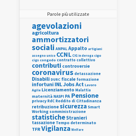
Parole più utilizzate
agevolazioni
agricoltura
ammortizzatori
sociali
Appalto
ANPAL
artigiani
CCNL
assegno unico
cigo
CIG in deroga
contratto collettivo
cigs
congedo
contributi
controversie
coronavirus
detassazione
Disabili
fiscale
formazione
DURC
INL
Jobs Act
infortuni
Lavoro
Licenziamento
Agile
Malattia
Pensione
PA
maternità
NASPI
privacy
RdC
Reddito di Cittadinanza
sicurezza
retribuzione
Smart
Working
somministrazione
statistiche
Stranieri
tassazione
Tempo determinato
Vigilanza
TFR
Welfare