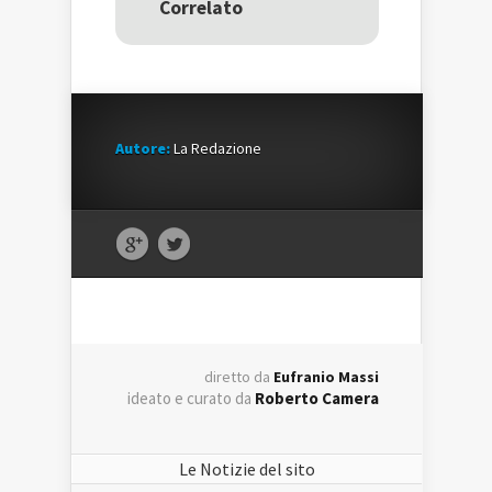
Correlato
finestra)
finestra)
Autore:
La Redazione
diretto da
Eufranio Massi
ideato e curato da
Roberto Camera
Le Notizie del sito