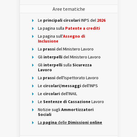
Aree tematiche
Le
principali circolari
INPS del
2026
La pagina sulla
Patente a crediti
La pagina sull'
Assegno di
Inclusione
La
prassi
del Ministero Lavoro
Gli
interpelli
del Ministero Lavoro
Gli
interpelli
sulla
Sicurezza
Lavoro
La
prassi
dell'Ispettorato Lavoro
Le
circolari/messaggi
dell'INPS
Le
circolari
dell'INAIL
Le
Sentenze di Cassazione
Lavoro
Notizie sugli
Ammortizzatori
Sociali
La
pagina
delle
Dimissioni online