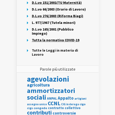
D.L.vo 151/2001(TU Maternità)
D.L.vo 66/2003 (Orario di Lavoro)
D.L.vo 276/2003 (Riforma Biagi)
L. 977/1967 (Tutela minori)
D.L.vo 165/2001 (Pubblico
Impiego)
Tutta la normativa COVID-19
Tutte le Leggi in materia di
Lavoro
Parole più utilizzate
agevolazioni
agricoltura
ammortizzatori
sociali
Appalto
ANPAL
artigiani
CCNL
assegno unico
cigo
CIG in deroga
contratto collettivo
cigs
congedo
contributi
controversie