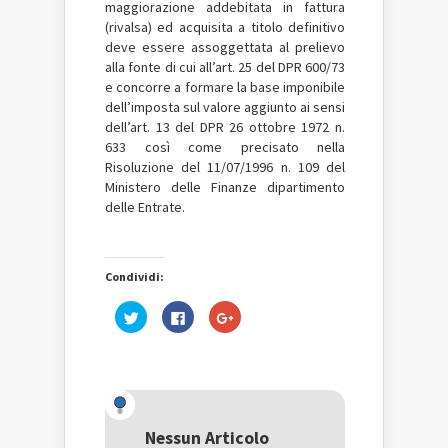
maggiorazione addebitata in fattura
(rivalsa) ed acquisita a titolo definitivo
deve essere assoggettata al prelievo
alla fonte di cui all’art. 25 del DPR 600/73
e concorre a formare la base imponibile
dell’imposta sul valore aggiunto ai sensi
dell’art. 13 del DPR 26 ottobre 1972 n.
633 così come precisato nella
Risoluzione del 11/07/1996 n. 109 del
Ministero delle Finanze dipartimento
delle Entrate.
Condividi:
Fai
Fai
Fai
clic
clic
clic
qui
per
qui
per
condividere
per
condividere
su
condividere
su
Facebook
su
Twitter
(Si
Google+
(Si
apre
(Si
apre
in
apre
in
una
in
una
nuova
una
Nessun Articolo
nuova
finestra)
nuova