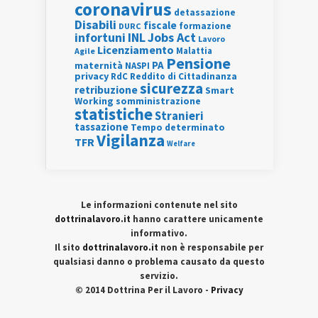
coronavirus
detassazione
Disabili
fiscale
formazione
DURC
INL
Jobs Act
infortuni
Lavoro
Licenziamento
Agile
Malattia
Pensione
PA
maternità
NASPI
privacy
RdC
Reddito di Cittadinanza
sicurezza
retribuzione
Smart
Working
somministrazione
statistiche
Stranieri
tassazione
Tempo determinato
Vigilanza
TFR
Welfare
Le informazioni contenute nel sito
dottrinalavoro.it
hanno carattere unicamente
informativo.
Il sito
dottrinalavoro.it
non è responsabile per
qualsiasi danno o problema causato da questo
servizio.
© 2014 Dottrina Per il Lavoro -
Privacy