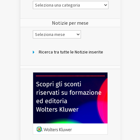
Le
Notizie
del
sito
Notizie per mese
Notizie
per
mese
Ricerca tra tutte le Notizie inserite