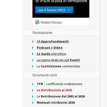
Formazione
Gli
Approfondimenti
Podcast
e
Video
Le Guide
interattive
La pagina dedicata agli
Eventi
La
Costituzione
commentata
Strumenti utili
TFR
– coefficiente rivalutazione
Le Retribuzioni al 2026
Le
Retribuzioni dal 2002 al 2026
Minimali retributivi 2026