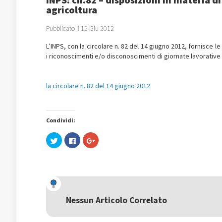
agricoltura
Pubblicato il 15 Giu 2012
L’INPS, con la circolare n. 82 del 14 giugno 2012, fornisce le 
i riconoscimenti e/o disconoscimenti di giornate lavorative
la circolare n. 82 del 14 giugno 2012
Condividi:
Fai
Fai
Fai
clic
clic
clic
qui
per
qui
per
condividere
per
condividere
su
condividere
su
Facebook
su
Twitter
(Si
Google+
(Si
apre
(Si
apre
in
apre
in
una
in
una
nuova
una
Nessun Articolo Correlato
nuova
finestra)
nuova
finestra)
finestra)