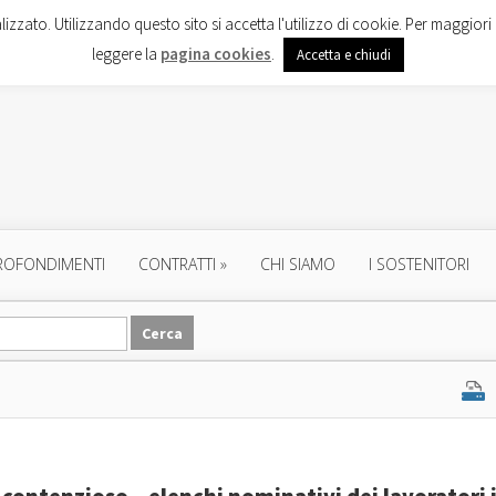
lizzato. Utilizzando questo sito si accetta l'utilizzo di cookie. Per maggiori 
leggere la
pagina cookies
.
Accetta e chiudi
ROFONDIMENTI
CONTRATTI
»
CHI SIAMO
I SOSTENITORI
i contenzioso – elenchi nominativi dei lavoratori 