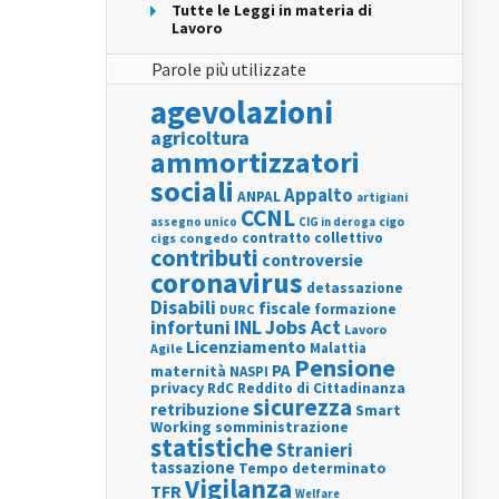
Tutte le Leggi in materia di
Lavoro
Parole più utilizzate
agevolazioni
agricoltura
ammortizzatori
sociali
Appalto
ANPAL
artigiani
CCNL
assegno unico
cigo
CIG in deroga
contratto collettivo
cigs
congedo
contributi
controversie
coronavirus
detassazione
Disabili
fiscale
formazione
DURC
INL
Jobs Act
infortuni
Lavoro
Licenziamento
Agile
Malattia
Pensione
PA
maternità
NASPI
privacy
RdC
Reddito di Cittadinanza
sicurezza
retribuzione
Smart
Working
somministrazione
statistiche
Stranieri
tassazione
Tempo determinato
Vigilanza
TFR
Welfare