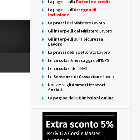
La pagina sulla
Patente a crediti
La pagina sull'
Assegno di
Inclusione
La
prassi
del Ministero Lavoro
Gli
interpelli
del Ministero Lavoro
Gli
interpelli
sulla
Sicurezza
Lavoro
La
prassi
dell'Ispettorato Lavoro
Le
circolari/messaggi
dell'INPS
Le
circolari
dell'INAIL
Le
Sentenze di Cassazione
Lavoro
Notizie sugli
Ammortizzatori
Sociali
La
pagina
delle
Dimissioni online