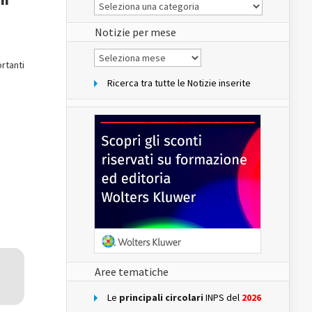
Le
Notizie
del
sito
Notizie per mese
Notizie
per
ortanti
mese
Ricerca tra tutte le Notizie inserite
Aree tematiche
Le
principali circolari
INPS del
2026