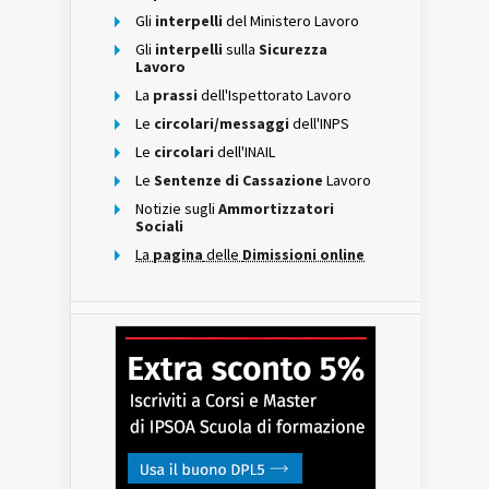
Gli
interpelli
del Ministero Lavoro
Gli
interpelli
sulla
Sicurezza
Lavoro
La
prassi
dell'Ispettorato Lavoro
Le
circolari/messaggi
dell'INPS
Le
circolari
dell'INAIL
Le
Sentenze di Cassazione
Lavoro
Notizie sugli
Ammortizzatori
Sociali
La
pagina
delle
Dimissioni online