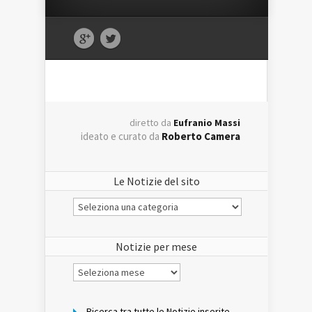
diretto da
Eufranio Massi
ideato e curato da
Roberto Camera
Le Notizie del sito
Le
Notizie
del
sito
Notizie per mese
Notizie
per
mese
Ricerca tra tutte le Notizie inserite