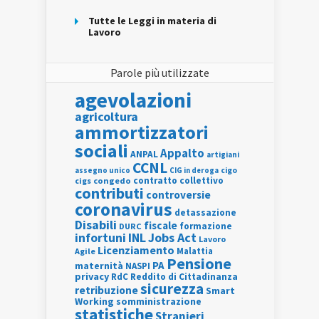
Tutte le Leggi in materia di
Lavoro
Parole più utilizzate
agevolazioni
agricoltura
ammortizzatori
sociali
Appalto
ANPAL
artigiani
CCNL
assegno unico
cigo
CIG in deroga
contratto collettivo
cigs
congedo
contributi
controversie
coronavirus
detassazione
Disabili
fiscale
formazione
DURC
INL
Jobs Act
infortuni
Lavoro
Licenziamento
Agile
Malattia
Pensione
PA
maternità
NASPI
privacy
RdC
Reddito di Cittadinanza
sicurezza
retribuzione
Smart
Working
somministrazione
statistiche
Stranieri