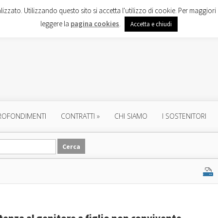
lizzato. Utilizzando questo sito si accetta l'utilizzo di cookie. Per maggiori 
leggere la
pagina cookies
.
Accetta e chiudi
ROFONDIMENTI
CONTRATTI
»
CHI SIAMO
I SOSTENITORI
tenza al genitore a figlio non convivente