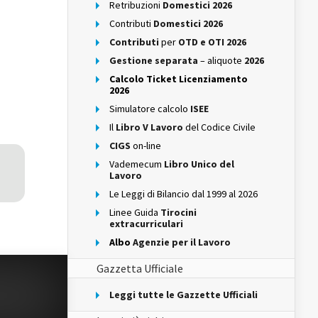
Retribuzioni
Domestici 2026
Contributi
Domestici 2026
Contributi
per
OTD e OTI 2026
Gestione separata
– aliquote
2026
Calcolo Ticket Licenziamento
2026
Simulatore calcolo
ISEE
Il
Libro V Lavoro
del Codice Civile
CIGS
on-line
Vademecum
Libro Unico del
Lavoro
Le Leggi di Bilancio dal 1999 al 2026
Linee Guida
Tirocini
extracurriculari
Albo
Agenzie per il Lavoro
Gazzetta Ufficiale
Leggi tutte le Gazzette Ufficiali