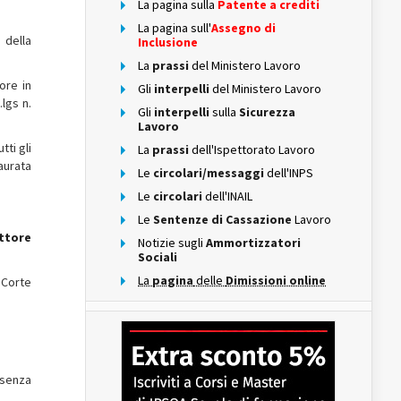
La pagina sulla
Patente a crediti
La pagina sull'
Assegno di
 della
Inclusione
La
prassi
del Ministero Lavoro
ore in
Gli
interpelli
del Ministero Lavoro
.lgs n.
Gli
interpelli
sulla
Sicurezza
Lavoro
utti gli
La
prassi
dell'Ispettorato Lavoro
aurata
Le
circolari/messaggi
dell'INPS
Le
circolari
dell'INAIL
Le
Sentenze di Cassazione
Lavoro
ettore
Notizie sugli
Ammortizzatori
Sociali
La
pagina
delle
Dimissioni online
 Corte
esenza