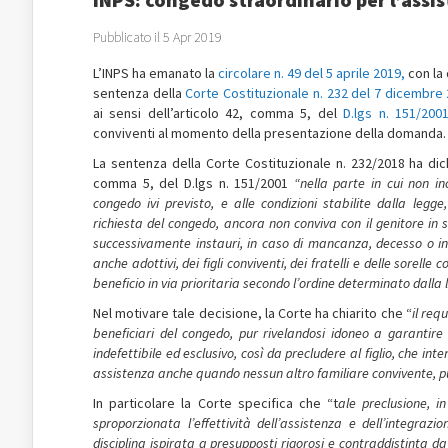
Pubblicato il 5 Apr 2019
L’INPS ha emanato la
circolare n. 49 del 5 aprile 2019,
con la 
sentenza della
Corte Costituzionale n. 232 del 7 dicembre
ai sensi dell’articolo 42, comma 5, del
D.lgs n. 151/200
conviventi al momento della presentazione della domanda.
La sentenza della Corte Costituzionale n. 232/2018 ha dichia
comma 5, del D.lgs n. 151/2001
“nella parte in cui non in
congedo ivi previsto, e alle condizioni stabilite dalla legge
richiesta del congedo, ancora non conviva con il genitore in 
successivamente instauri, in caso di mancanza, decesso o in 
anche adottivi, dei figli conviventi, dei fratelli e delle sorelle 
beneficio in via prioritaria secondo l’ordine determinato dalla 
Nel motivare tale decisione, la Corte ha chiarito che “
il req
beneficiari del congedo, pur rivelandosi idoneo a garantire i
indefettibile ed esclusivo, così da precludere al figlio, che int
assistenza anche quando nessun altro familiare convivente, pu
In particolare la Corte specifica che “t
ale preclusione, i
sproporzionata l’effettività dell’assistenza e dell’integraz
disciplina ispirata a presupposti rigorosi e contraddistinta da