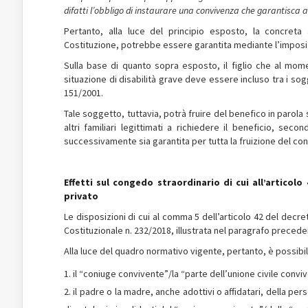
difatti l’obbligo di instaurare una convivenza che garantisca 
Pertanto, alla luce del principio esposto, la concreta at
Costituzione, potrebbe essere garantita mediante l’imposiz
Sulla base di quanto sopra esposto, il figlio che al mo
situazione di disabilità grave deve essere incluso tra i sogg
151/2001.
Tale soggetto, tuttavia, potrà fruire del benefico in parola
altri familiari legittimati a richiedere il beneficio, sec
successivamente sia garantita per tutta la fruizione del co
Effetti sul congedo straordinario di cui all’articolo
privato
Le disposizioni di cui al comma 5 dell’articolo 42 del dec
Costituzionale n. 232/2018, illustrata nel paragrafo precede
Alla luce del quadro normativo vigente, pertanto, è possibi
il “coniuge convivente”/la “parte dell’unione civile conviv
il padre o la madre, anche adottivi o affidatari, della pe