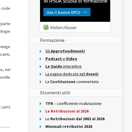
 civile
“parte
ologie
Formazione
oniuge
Gli
Approfondimenti
ncanti,
Podcast
e
Video
Le Guide
interattive
e, nel
La pagina dedicata agli
Eventi
sorelle
La
Costituzione
commentata
Strumenti utili
TFR
– coefficiente rivalutazione
: INPS
Le Retribuzioni al 2026
Le
Retribuzioni dal 2002 al 2026
Minimali retributivi 2026