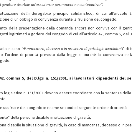
al genitore disabile un’assistenza permanente e continuativa”.
tuazione dell’inderogabile principio solidaristico, di cui all’articolo 2
ione di un obbligo di convivenza durante la fruizione del congedo.
mento della presentazione della domanda ancora non conviva con il genit
etti legittimati a godere del congedo di cui all’articolo 42, comma 5, del D
 solo in caso
“di mancanza, decesso o in presenza di patologie invalidanti
” di t
ondo l’ordine di priorità previsto dalla legge e purché la convivenza inst
ngedo.
 42, comma 5, del D.lgs n. 151/2001, ai lavoratori dipendenti del s
reto legislativo n. 151/2001 devono essere coordinate con la sentenza della
nte.
le usufruire del congedo in esame secondo il seguente ordine di priorità:
ente” della persona disabile in situazione di gravità;
rsona disabile in situazione di gravità, in caso di mancanza, decesso o in pr