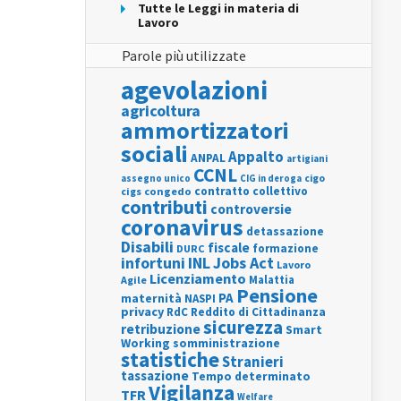
Tutte le Leggi in materia di
Lavoro
Parole più utilizzate
agevolazioni
agricoltura
ammortizzatori
sociali
Appalto
ANPAL
artigiani
CCNL
assegno unico
cigo
CIG in deroga
contratto collettivo
cigs
congedo
contributi
controversie
coronavirus
detassazione
Disabili
fiscale
formazione
DURC
INL
Jobs Act
infortuni
Lavoro
Licenziamento
Agile
Malattia
Pensione
PA
maternità
NASPI
privacy
RdC
Reddito di Cittadinanza
sicurezza
retribuzione
Smart
Working
somministrazione
statistiche
Stranieri
tassazione
Tempo determinato
Vigilanza
TFR
Welfare