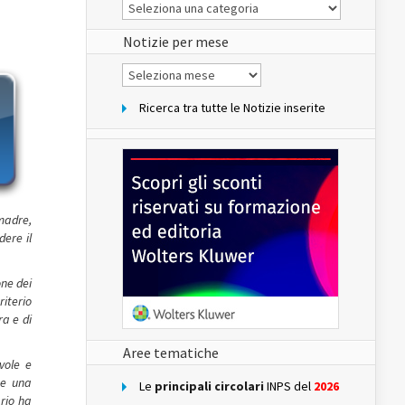
Le
Notizie
del
sito
Notizie per mese
Notizie
per
mese
Ricerca tra tutte le Notizie inserite
madre,
dere il
one dei
riterio
ra e di
Aree tematiche
vole e
te una
Le
principali circolari
INPS del
2026
ario ha