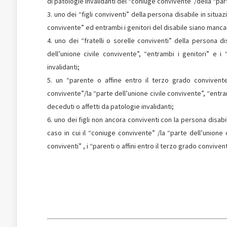
di patologie invalidanti del “coniuge convivente”/della “par
uno dei “figli conviventi” della persona disabile in situaz
convivente” ed entrambi i genitori del disabile siano mancant
uno dei “fratelli o sorelle conviventi” della persona di
dell’unione civile convivente”, “entrambi i genitori” e i 
invalidanti;
un “parente o affine entro il terzo grado convivente”
convivente”/la “parte dell’unione civile convivente”, “entrambi
deceduti o affetti da patologie invalidanti;
uno dei figli non ancora conviventi con la persona disabi
caso in cui il “coniuge convivente” /la “parte dell’unione ci
conviventi” , i “parenti o affini entro il terzo grado conviven