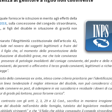
quale fornisce le istruzioni in merito agli effetti della
 2018
, sulla concessione del congedo straordinario,
1
, ai figli del disabile in situazione di gravità non
rato l’illegittimità costituzionale dell’articolo 42,
clude nel novero dei soggetti legittimati a fruire del
, il figlio che, al momento della presentazione della
situazione di disabilità grave, ma che tale convivenza
presenza di patologie invalidanti del coniuge convivente, del padre e della 
conviventi, dei parenti o affini entro il terzo grado conviventi, legittimati a richie
legge”.
uisito della convivenza ex ante, inteso come criterio prioritario per l’identificazi
n linea tendenziale il miglior interesse del disabile, non può considerarsi c
ende convivere ex post, di adempiere in via sussidiaria e residuale i doveri di cu
r di grado più lontano, possa farsene carico
”.
n contrasto con gli artt. 2, 3, 29 e 32 Cost., sacrifica in maniera irragione
ione del disabile nell’ambito della famiglia, tutelata dal legislatore median
 obblighi stringenti” e che “il figlio che abbia conseguito il congedo straordin