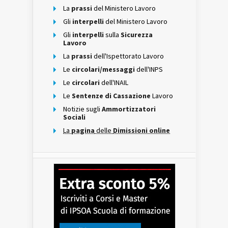
La
prassi
del Ministero Lavoro
Gli
interpelli
del Ministero Lavoro
Gli
interpelli
sulla
Sicurezza
Lavoro
La
prassi
dell'Ispettorato Lavoro
Le
circolari/messaggi
dell'INPS
Le
circolari
dell'INAIL
Le
Sentenze di Cassazione
Lavoro
Notizie sugli
Ammortizzatori
Sociali
La
pagina
delle
Dimissioni online