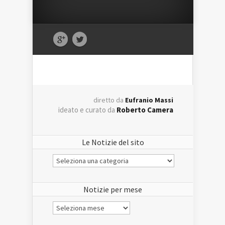
diretto da
Eufranio Massi
ideato e curato da
Roberto Camera
Le Notizie del sito
Le
Notizie
del
sito
Notizie per mese
Notizie
per
mese