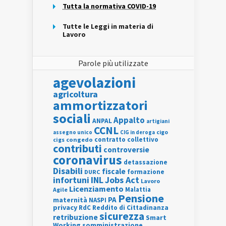
Tutta la normativa COVID-19
Tutte le Leggi in materia di
Lavoro
Parole più utilizzate
agevolazioni
agricoltura
ammortizzatori
sociali
Appalto
ANPAL
artigiani
CCNL
assegno unico
cigo
CIG in deroga
contratto collettivo
cigs
congedo
contributi
controversie
coronavirus
detassazione
Disabili
fiscale
formazione
DURC
INL
Jobs Act
infortuni
Lavoro
Licenziamento
Agile
Malattia
Pensione
PA
maternità
NASPI
privacy
RdC
Reddito di Cittadinanza
sicurezza
retribuzione
Smart
Working
somministrazione