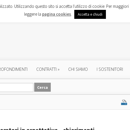
lizzato. Utilizzando questo sito si accetta l'utilizzo di cookie. Per maggiori 
leggere la
pagina cookies
.
Accetta e chiudi
ROFONDIMENTI
CONTRATTI
»
CHI SIAMO
I SOSTENITORI
voratori in aspettativa – chiarimenti