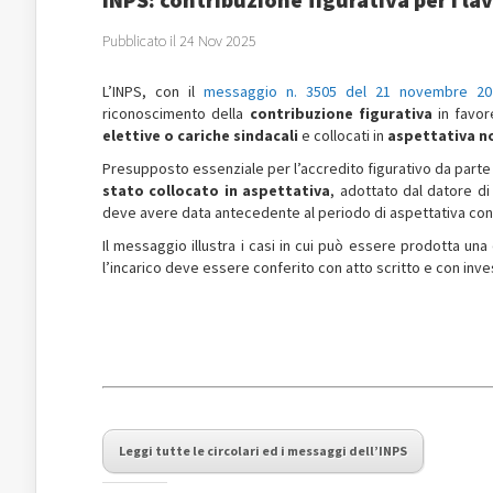
Pubblicato il 24 Nov 2025
L’INPS, con il
messaggio n. 3505 del 21 novembre 20
riconoscimento della
contribuzione figurativa
in favor
elettive o cariche sindacali
e collocati in
aspettativa no
Presupposto essenziale per l’accredito figurativo da parte del
stato collocato in aspettativa
, adottato dal datore di
deve avere data antecedente al periodo di aspettativa co
Il messaggio illustra i casi in cui può essere prodotta un
l’incarico deve essere conferito con atto scritto e con inve
Leggi tutte le circolari ed i messaggi dell’INPS