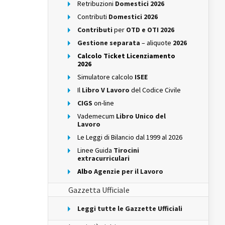
Retribuzioni
Domestici 2026
Contributi
Domestici 2026
Contributi
per
OTD e OTI 2026
Gestione separata
– aliquote
2026
Calcolo Ticket Licenziamento
2026
Simulatore calcolo
ISEE
Il
Libro V Lavoro
del Codice Civile
CIGS
on-line
Vademecum
Libro Unico del
Lavoro
Le Leggi di Bilancio dal 1999 al 2026
Linee Guida
Tirocini
extracurriculari
Albo
Agenzie per il Lavoro
Gazzetta Ufficiale
Leggi tutte le Gazzette Ufficiali