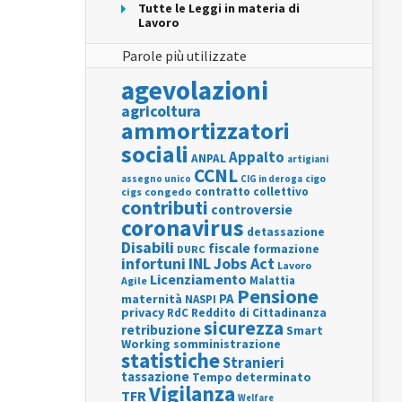
Tutte le Leggi in materia di
Lavoro
Parole più utilizzate
agevolazioni
agricoltura
ammortizzatori
sociali
Appalto
ANPAL
artigiani
CCNL
assegno unico
cigo
CIG in deroga
contratto collettivo
cigs
congedo
contributi
controversie
coronavirus
detassazione
Disabili
fiscale
formazione
DURC
INL
Jobs Act
infortuni
Lavoro
Licenziamento
Agile
Malattia
Pensione
PA
maternità
NASPI
privacy
RdC
Reddito di Cittadinanza
sicurezza
retribuzione
Smart
Working
somministrazione
statistiche
Stranieri
tassazione
Tempo determinato
Vigilanza
TFR
Welfare