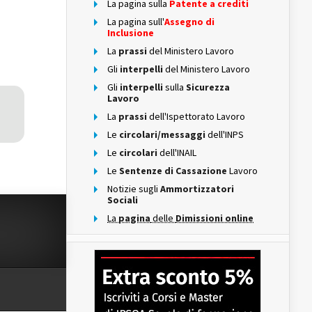
La pagina sulla
Patente a crediti
La pagina sull'
Assegno di
Inclusione
La
prassi
del Ministero Lavoro
Gli
interpelli
del Ministero Lavoro
Gli
interpelli
sulla
Sicurezza
Lavoro
La
prassi
dell'Ispettorato Lavoro
Le
circolari/messaggi
dell'INPS
Le
circolari
dell'INAIL
Le
Sentenze di Cassazione
Lavoro
Notizie sugli
Ammortizzatori
Sociali
La
pagina
delle
Dimissioni online