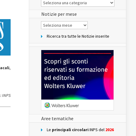
Le
Notizie
del
sito
Notizie per mese
Notizie
per
mese
Ricerca tra tutte le Notizie inserite
acali
,
: INPS
Aree tematiche
Le
principali circolari
INPS del
2026