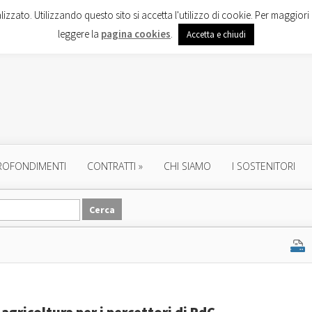
lizzato. Utilizzando questo sito si accetta l'utilizzo di cookie. Per maggiori 
leggere la
pagina cookies
.
Accetta e chiudi
ROFONDIMENTI
CONTRATTI
»
CHI SIAMO
I SOSTENITORI
agricoltura per i percettori di RdC