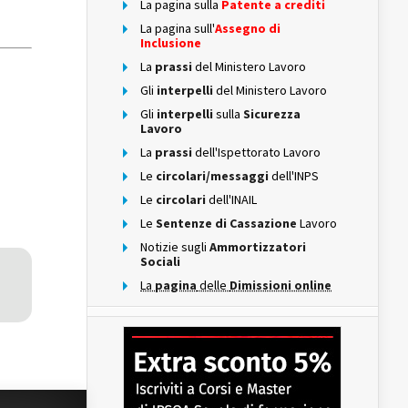
La pagina sulla
Patente a crediti
La pagina sull'
Assegno di
Inclusione
La
prassi
del Ministero Lavoro
Gli
interpelli
del Ministero Lavoro
Gli
interpelli
sulla
Sicurezza
Lavoro
La
prassi
dell'Ispettorato Lavoro
Le
circolari/messaggi
dell'INPS
Le
circolari
dell'INAIL
Le
Sentenze di Cassazione
Lavoro
Notizie sugli
Ammortizzatori
Sociali
La
pagina
delle
Dimissioni online