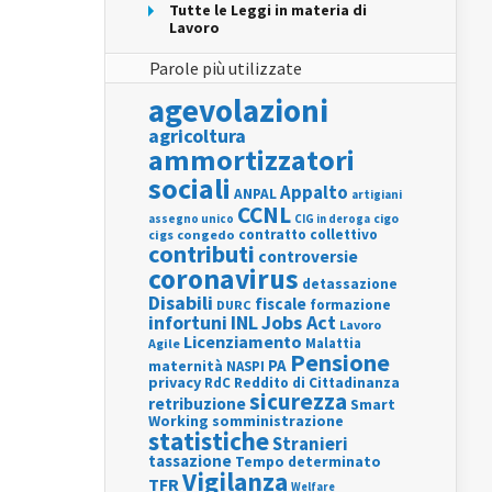
Tutte le Leggi in materia di
Lavoro
Parole più utilizzate
agevolazioni
agricoltura
ammortizzatori
sociali
Appalto
ANPAL
artigiani
CCNL
assegno unico
cigo
CIG in deroga
contratto collettivo
cigs
congedo
contributi
controversie
coronavirus
detassazione
Disabili
fiscale
formazione
DURC
INL
Jobs Act
infortuni
Lavoro
Licenziamento
Agile
Malattia
Pensione
PA
maternità
NASPI
privacy
RdC
Reddito di Cittadinanza
sicurezza
retribuzione
Smart
Working
somministrazione
statistiche
Stranieri
tassazione
Tempo determinato
Vigilanza
TFR
Welfare