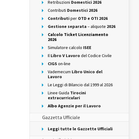
Retribuzioni
Domestici 2026
Contributi
Domestici 2026
Contributi
per
OTD e OTI 2026
Gestione separata
– aliquote
2026
Calcolo Ticket Licenziamento
2026
Simulatore calcolo
ISEE
Il
Libro V Lavoro
del Codice Civile
CIGS
on-line
Vademecum
Libro Unico del
Lavoro
Le Leggi di Bilancio dal 1999 al 2026
Linee Guida
Tirocini
extracurriculari
Albo
Agenzie per il Lavoro
Gazzetta Ufficiale
Leggi tutte le Gazzette Ufficiali