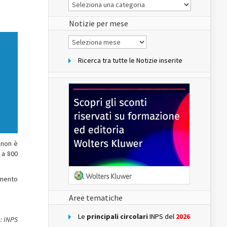
Le
Notizie
del
sito
Notizie per mese
Notizie
per
mese
Ricerca tra tutte le Notizie inserite
 non è
 a 800
amento
Aree tematiche
Le
principali circolari
INPS del
2026
: INPS