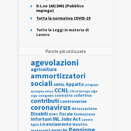
D.L.vo 165/2001 (Pubblico
Impiego)
Tutta la normativa COVID-19
Tutte le Leggi in materia di
Lavoro
Parole più utilizzate
agevolazioni
agricoltura
ammortizzatori
sociali
Appalto
ANPAL
artigiani
CCNL
assegno unico
cigo
CIG in deroga
contratto collettivo
cigs
congedo
contributi
controversie
coronavirus
detassazione
Disabili
fiscale
formazione
DURC
INL
Jobs Act
infortuni
Lavoro
Licenziamento
Agile
Malattia
Pensione
PA
maternità
NASPI