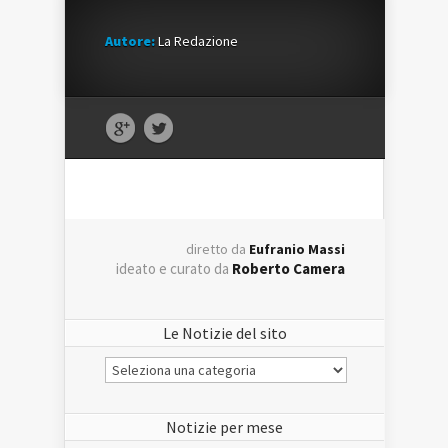
Autore:
La Redazione
diretto da
Eufranio Massi
ideato e curato da
Roberto Camera
Le Notizie del sito
Le
Notizie
del
sito
Notizie per mese