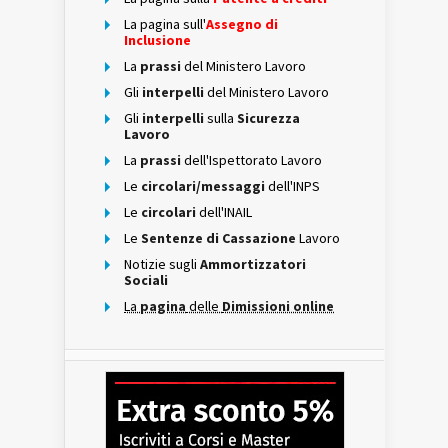
La pagina sull'
Assegno di
Inclusione
La
prassi
del Ministero Lavoro
Gli
interpelli
del Ministero Lavoro
Gli
interpelli
sulla
Sicurezza
Lavoro
La
prassi
dell'Ispettorato Lavoro
Le
circolari/messaggi
dell'INPS
Le
circolari
dell'INAIL
Le
Sentenze di Cassazione
Lavoro
Notizie sugli
Ammortizzatori
Sociali
La
pagina
delle
Dimissioni online