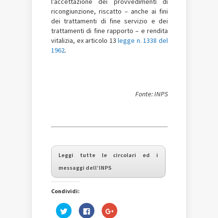
l’accettazione dei provvedimenti di
ricongiunzione, riscatto – anche ai fini
dei trattamenti di fine servizio e dei
trattamenti di fine rapporto – e rendita
vitalizia, ex articolo 13
legge n. 1338 del
1962
.
Fonte: INPS
Leggi tutte le circolari ed i
messaggi dell’INPS
Condividi:
Fai
Fai
Fai
clic
clic
clic