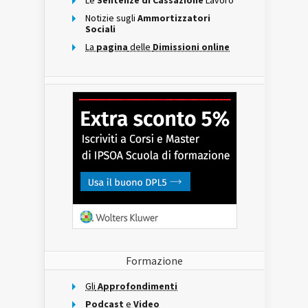
Le
Sentenze di Cassazione
Lavoro
Notizie sugli
Ammortizzatori
Sociali
La
pagina
delle
Dimissioni online
Formazione
Gli
Approfondimenti
Podcast
e
Video