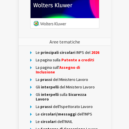
Aree tematiche
Le
principali circolari
INPS del
2026
La pagina sulla
Patente a crediti
La pagina sull'
Assegno di
Inclusione
La
prassi
del Ministero Lavoro
Gli
interpelli
del Ministero Lavoro
Gli
interpelli
sulla
Sicurezza
Lavoro
La
prassi
dell'Ispettorato Lavoro
Le
circolari/messaggi
dell'INPS
Le
circolari
dell'INAIL