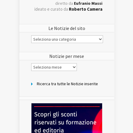
diretto da
Eufranio Massi
ideato e curato da
Roberto Camera
Le Notizie del sito
Le
Notizie
del
sito
Notizie per mese
Notizie
per
mese
Ricerca tra tutte le Notizie inserite