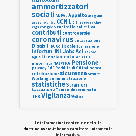
ammortizzatori
sociali
Appalto
ANPAL
artigiani
CCNL
assegno unico
cigo
CIG in deroga
contratto collettivo
cigs
congedo
contributi
controversie
coronavirus
detassazione
Disabili
fiscale
formazione
DURC
INL
Jobs Act
infortuni
Lavoro
Licenziamento
Agile
Malattia
Pensione
PA
maternità
NASPI
privacy
RdC
Reddito di Cittadinanza
sicurezza
retribuzione
Smart
Working
somministrazione
statistiche
Stranieri
tassazione
Tempo determinato
Vigilanza
TFR
Welfare
Le informazioni contenute nel sito
dottrinalavoro.it
hanno carattere unicamente
informativo.