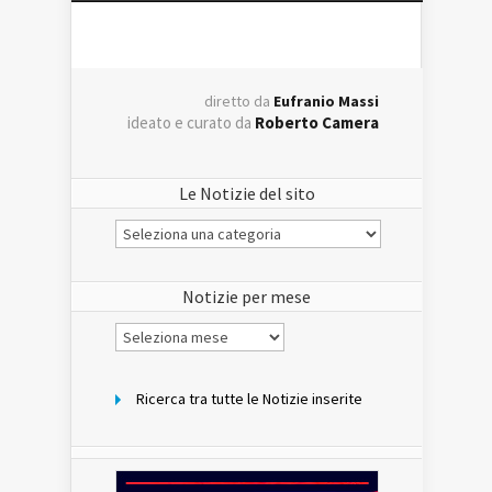
diretto da
Eufranio Massi
ideato e curato da
Roberto Camera
Le Notizie del sito
Le
Notizie
del
sito
Notizie per mese
Notizie
per
mese
Ricerca tra tutte le Notizie inserite