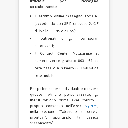
ufficiale per l’Assegno
sociale
tramite:
il servizio online “Assegno sociale”
(accedendo con SPID di livello 2, CIE
di livello 3, CNS o eIDAS);
i patronati e gli intermediari
autorizzati;
il Contact Center Multicanale al
numero verde gratuito 803 164 da
rete fissa o al numero 06 164164 da
rete mobile.
Per poter essere individuati e ricevere
queste notifiche personalizzate, gli
utenti devono prima aver fornito il
proprio consenso nell’
area
MyINPS
,
nella sezione “Adesione ai servizi
proattivi”, spuntando la casella
“Acconsento”.