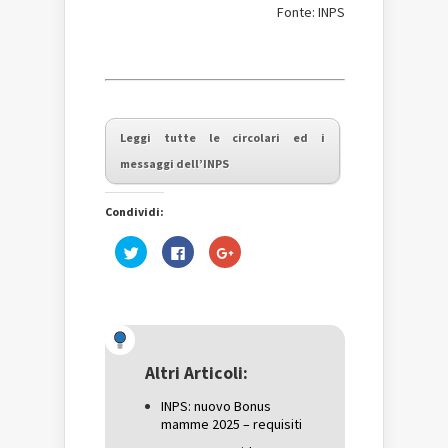
Fonte: INPS
Leggi tutte le circolari ed i
messaggi dell’INPS
Condividi:
Fai
Fai
Fai
clic
clic
clic
qui
per
qui
per
condividere
per
condividere
su
condividere
su
Facebook
su
Twitter
(Si
Google+
(Si
apre
(Si
apre
in
apre
in
una
in
una
nuova
una
Altri Articoli:
nuova
finestra)
nuova
finestra)
finestra)
INPS: nuovo Bonus
mamme 2025 – requisiti