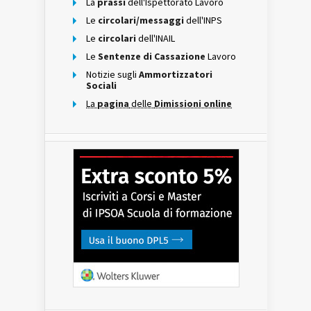
La
prassi
dell'Ispettorato Lavoro
Le
circolari/messaggi
dell'INPS
Le
circolari
dell'INAIL
Le
Sentenze di Cassazione
Lavoro
Notizie sugli
Ammortizzatori
Sociali
La
pagina
delle
Dimissioni online