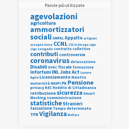
Parole più utilizzate
agevolazioni
agricoltura
ammortizzatori
sociali
Appalto
ANPAL
artigiani
CCNL
assegno unico
cigo
CIG in deroga
contratto collettivo
cigs
congedo
contributi
controversie
coronavirus
detassazione
Disabili
fiscale
formazione
DURC
INL
Jobs Act
infortuni
Lavoro
Licenziamento
Agile
Malattia
Pensione
PA
maternità
NASPI
privacy
RdC
Reddito di Cittadinanza
sicurezza
retribuzione
Smart
Working
somministrazione
statistiche
Stranieri
tassazione
Tempo determinato
Vigilanza
TFR
Welfare