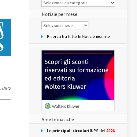
Le
Notizie
del
sito
Notizie per mese
Notizie
per
mese
Ricerca tra tutte le Notizie inserite
: INPS
Aree tematiche
Le
principali circolari
INPS del
2026