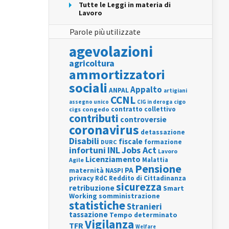
Tutte le Leggi in materia di
Lavoro
Parole più utilizzate
agevolazioni
agricoltura
ammortizzatori
sociali
Appalto
ANPAL
artigiani
CCNL
assegno unico
cigo
CIG in deroga
contratto collettivo
cigs
congedo
contributi
controversie
coronavirus
detassazione
Disabili
fiscale
formazione
DURC
INL
Jobs Act
infortuni
Lavoro
Licenziamento
Agile
Malattia
Pensione
PA
maternità
NASPI
privacy
RdC
Reddito di Cittadinanza
sicurezza
retribuzione
Smart
Working
somministrazione
statistiche
Stranieri
tassazione
Tempo determinato
Vigilanza
TFR
Welfare