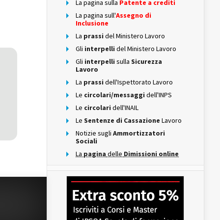
La pagina sulla
Patente a crediti
La pagina sull'
Assegno di
Inclusione
La
prassi
del Ministero Lavoro
Gli
interpelli
del Ministero Lavoro
Gli
interpelli
sulla
Sicurezza
Lavoro
La
prassi
dell'Ispettorato Lavoro
Le
circolari/messaggi
dell'INPS
Le
circolari
dell'INAIL
Le
Sentenze di Cassazione
Lavoro
Notizie sugli
Ammortizzatori
Sociali
La
pagina
delle
Dimissioni online