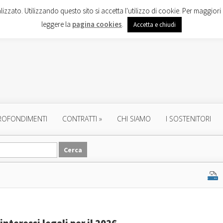
lizzato. Utilizzando questo sito si accetta l'utilizzo di cookie. Per maggiori 
leggere la
pagina cookies
.
Accetta e chiudi
ROFONDIMENTI
CONTRATTI
»
CHI SIAMO
I SOSTENITORI
nteressi legali per il 2026