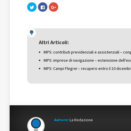
Fai
Fai
Fai
clic
clic
clic
qui
per
qui
per
condividere
per
condividere
su
condividere
su
Facebook
su
Twitter
(Si
Google+
(Si
apre
(Si
apre
in
apre
in
una
in
una
nuova
una
Altri Articoli:
nuova
finestra)
nuova
finestra)
finestra)
INPS: contributi previdenziali e assistenziali – co
INPS: imprese di navigazione – estensione dell’es
INPS: Campi Flegrei – recupero entro il 10 dicemb
Autore:
La Redazione