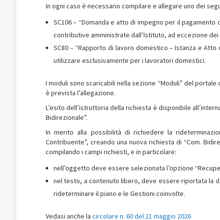
In ogni caso è necessario compilare e allegare uno dei segu
SC106 – “Domanda e atto di impegno per il pagamento dila
contributive amministrate dall’Istituto, ad eccezione dei
SC80
–
“Rapporto di lavoro domestico – Istanza e Atto d
utilizzare esclusivamente per i lavoratori domestici.
I moduli sono scaricabili nella sezione “Moduli” del portale d
è prevista l’allegazione.
L’esito dell’istruttoria della richiesta è disponibile all’in
Bidirezionale”.
In merito alla possibilità di richiedere la rideterminaz
Contribuente”, creando una nuova richiesta di “Com. Bidir
compilando i campi richiesti, e in particolare:
nell’oggetto deve essere selezionata l’opzione “Recuper
nel testo, a contenuto libero, deve essere riportata la da
rideterminare il piano e le Gestioni coinvolte.
Vedasi anche la
circolare n. 60 del 21 maggio 2026