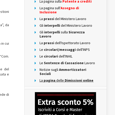
La pagina sulla
Patente a crediti
La pagina sull'
Assegno di
stioni
Inclusione
La
prassi
del Ministero Lavoro
a”, da
Gli
interpelli
del Ministero Lavoro
Gli
interpelli
sulla
Sicurezza
Lavoro
La
prassi
dell'Ispettorato Lavoro
in cui
Le
circolari/messaggi
dell'INPS
> “Com.
Le
circolari
dell'INAIL
Le
Sentenze di Cassazione
Lavoro
le del
Notizie sugli
Ammortizzatori
Sociali
sata e
La
pagina
delle
Dimissioni online
iede di