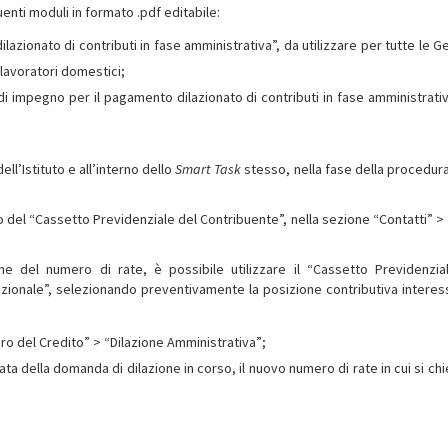
enti moduli in formato .pdf editabile:
zionato di contributi in fase amministrativa”, da utilizzare per tutte le Ge
 lavoratori domestici;
i impegno per il pagamento dilazionato di contributi in fase amministrativ
ell’Istituto e all’interno dello
Smart Task
stesso, nella fase della procedura 
terno del “Cassetto Previdenziale del Contribuente”, nella sezione “Contatti” 
ione del numero di rate, è possibile utilizzare il “Cassetto Previdenzia
ezionale”, selezionando preventivamente la posizione contributiva interes
o del Credito” > “Dilazione Amministrativa”;
ta della domanda di dilazione in corso, il nuovo numero di rate in cui si ch