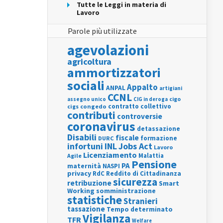
Tutte le Leggi in materia di
Lavoro
Parole più utilizzate
agevolazioni
agricoltura
ammortizzatori
sociali
Appalto
ANPAL
artigiani
CCNL
assegno unico
cigo
CIG in deroga
contratto collettivo
cigs
congedo
contributi
controversie
coronavirus
detassazione
Disabili
fiscale
formazione
DURC
INL
Jobs Act
infortuni
Lavoro
Licenziamento
Agile
Malattia
Pensione
PA
maternità
NASPI
privacy
RdC
Reddito di Cittadinanza
sicurezza
retribuzione
Smart
Working
somministrazione
statistiche
Stranieri
tassazione
Tempo determinato
Vigilanza
TFR
Welfare