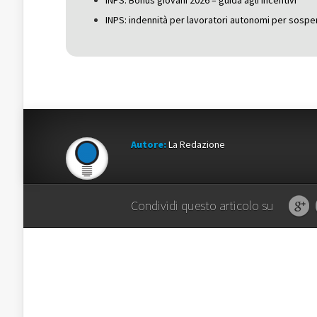
INPS: Bonus giovani 2026 – guida agli incentivi
INPS: indennità per lavoratori autonomi per sospe
Autore:
La Redazione
Condividi questo articolo su