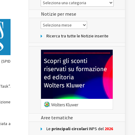
Le
Notizie
del
sito
Notizie per mese
Notizie
per
mese
Ricerca tra tutte le Notizie inserite
 (SPID
Task”.
izione
Aree tematiche
iata a
Le
principali circolari
INPS del
2026