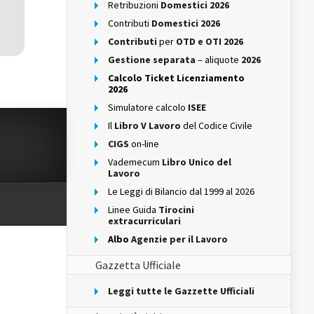
Retribuzioni
Domestici 2026
Contributi
Domestici 2026
Contributi
per
OTD e OTI 2026
Gestione separata
– aliquote
2026
Calcolo Ticket Licenziamento
2026
Simulatore calcolo
ISEE
Il
Libro V Lavoro
del Codice Civile
CIGS
on-line
Vademecum
Libro Unico del
Lavoro
Le Leggi di Bilancio dal 1999 al 2026
Linee Guida
Tirocini
extracurriculari
Albo
Agenzie per il Lavoro
Gazzetta Ufficiale
Leggi tutte le Gazzette Ufficiali