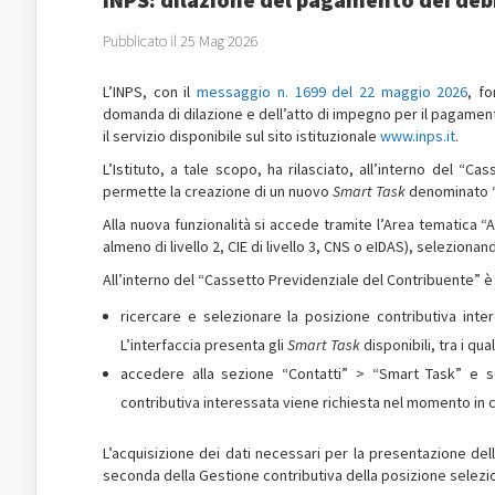
Pubblicato il 25 Mag 2026
L’INPS, con il
messaggio n. 1699 del 22 maggio 2026
, fo
domanda di dilazione e dell’atto di impegno per il pagamento
il servizio disponibile sul sito istituzionale
www.inps.it
.
L’Istituto, a tale scopo, ha rilasciato, all’interno del “Ca
permette la creazione di un nuovo
Smart Task
denominato “
Alla nuova funzionalità si accede tramite l’Area tematica “A
almeno di livello 2, CIE di livello 3, CNS o eIDAS), selezion
All’interno del “Cassetto Previdenziale del Contribuente” 
ricercare e selezionare la posizione contributiva int
L’interfaccia presenta gli
Smart Task
disponibili, tra i qu
accedere alla sezione “Contatti” > “Smart Task” e se
contributiva interessata viene richiesta nel momento in c
L’acquisizione dei dati necessari per la presentazione del
seconda della Gestione contributiva della posizione selezi