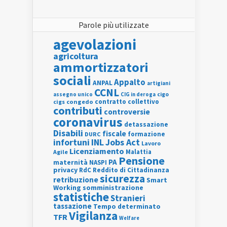
Parole più utilizzate
agevolazioni
agricoltura
ammortizzatori
sociali
Appalto
ANPAL
artigiani
CCNL
assegno unico
cigo
CIG in deroga
contratto collettivo
cigs
congedo
contributi
controversie
coronavirus
detassazione
Disabili
fiscale
formazione
DURC
INL
Jobs Act
infortuni
Lavoro
Licenziamento
Agile
Malattia
Pensione
PA
maternità
NASPI
privacy
RdC
Reddito di Cittadinanza
sicurezza
retribuzione
Smart
Working
somministrazione
statistiche
Stranieri
tassazione
Tempo determinato
Vigilanza
TFR
Welfare