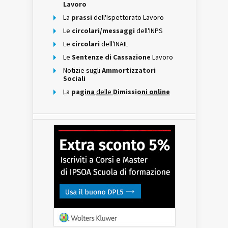
Lavoro
La
prassi
dell'Ispettorato Lavoro
Le
circolari/messaggi
dell'INPS
Le
circolari
dell'INAIL
Le
Sentenze di Cassazione
Lavoro
Notizie sugli
Ammortizzatori
Sociali
La
pagina
delle
Dimissioni online