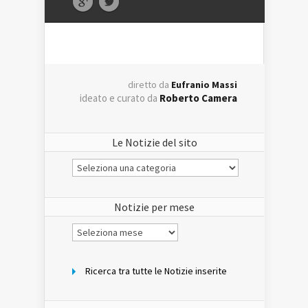
diretto da
Eufranio Massi
ideato e curato da
Roberto Camera
Le Notizie del sito
Le
Notizie
del
sito
Notizie per mese
Notizie
per
mese
Ricerca tra tutte le Notizie inserite